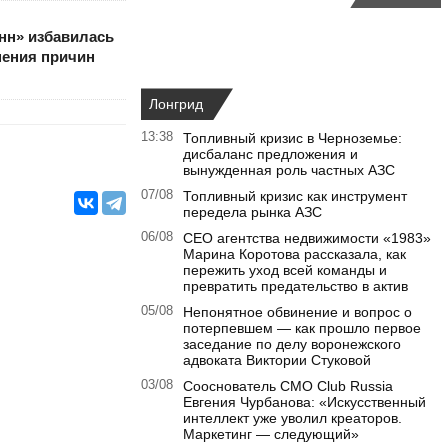
нн» избавилась
нения причин
Лонгрид
13:38
Топливный кризис в Черноземье:
дисбаланс предложения и
вынужденная роль частных АЗС
07/08
Топливный кризис как инструмент
передела рынка АЗС
06/08
CEO агентства недвижимости «1983»
Марина Коротова рассказала, как
пережить уход всей команды и
превратить предательство в актив
05/08
Непонятное обвинение и вопрос о
потерпевшем — как прошло первое
заседание по делу воронежского
адвоката Виктории Стуковой
03/08
Сооснователь CMO Club Russia
Евгения Чурбанова: «Искусственный
интеллект уже уволил креаторов.
Маркетинг — следующий»