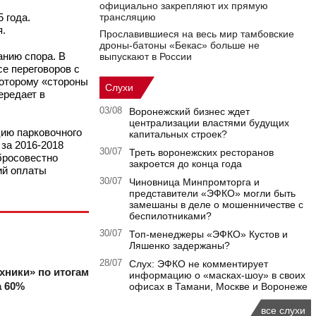
официально закрепляют их прямую
трансляцию
 года.
я.
Прославившиеся на весь мир тамбовские
дроны-батоны «Бекас» больше не
анию спора. В
выпускают в России
е переговоров с
которому «стороны
Слухи
ередает в
03/08
Воронежский бизнес ждет
централизации властями будущих
цию парковочного
капитальных строек?
 за 2016-2018
30/07
Треть воронежских ресторанов
бросовестно
закроется до конца года
ий оплаты
30/07
Чиновница Минпромторга и
представители «ЭФКО» могли быть
замешаны в деле о мошенничестве с
беспилотниками?
30/07
Топ-менеджеры «ЭФКО» Кустов и
Ляшенко задержаны?
28/07
Слух: ЭФКО не комментирует
хники» по итогам
информацию о «масках-шоу» в своих
а 60%
офисах в Тамани, Москве и Воронеже
все слухи