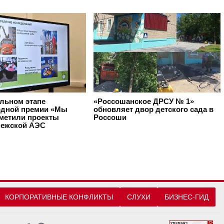
альном этапе
«Россошанское ДРСУ № 1»
дной премии «Мы
обновляет двор детского сада в
тметили проекты
Россоши
ежской АЭС
КОРПОРАТИВНЫЕ КОНФЛИКТЫ
СЛУХИ
БИЗНЕС-ГИД