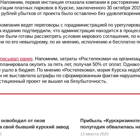
. Напомним, первая инстанция отказала компании в расторжении
ации платных парковок в Курске, заключенного 30 октября 2015
 рублей убытков от проекта было оставлено без удовлетворени
компания ведет переговоры с горадминистрацией по урегулиров
изданию подтвердили, что администрация находится в процесс
анее были готовы рассмотреть условия мирового соглашения, по 
ни по его невыгодному, по их мнению, исполнению и бесплатно п
описывал ранее
. Напомним, затраты «Ростелекома» на организа
планировала окупить за пять лет, получая 50% от оплат. Однако
е ушло в бюджет. По мнению «Ростелекома», мэрия Курска недо
сти не выставляла штрафы по сформированным фактам нарушен
вестиционный проект не вышел на безубыточность.
е освободил от оков
Прибыль «Курскрезиноте
а свой бывший курский завод
полугодия обвалилась н
0
13 августа 2020