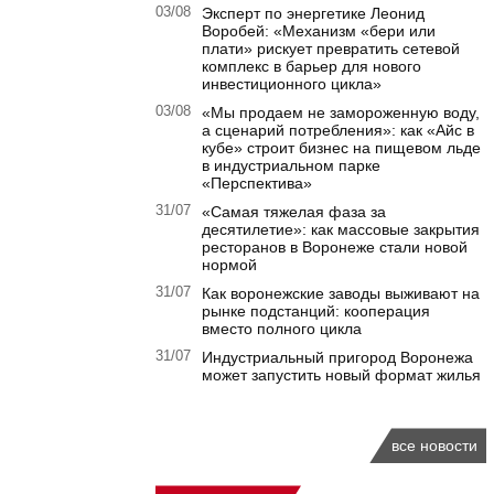
03/08
Эксперт по энергетике Леонид
Воробей: «Механизм «бери или
плати» рискует превратить сетевой
комплекс в барьер для нового
инвестиционного цикла»
03/08
«Мы продаем не замороженную воду,
а сценарий потребления»: как «Айс в
кубе» строит бизнес на пищевом льде
в индустриальном парке
«Перспектива»
31/07
«Самая тяжелая фаза за
десятилетие»: как массовые закрытия
ресторанов в Воронеже стали новой
нормой
31/07
Как воронежские заводы выживают на
рынке подстанций: кооперация
вместо полного цикла
31/07
Индустриальный пригород Воронежа
может запустить новый формат жилья
все новости