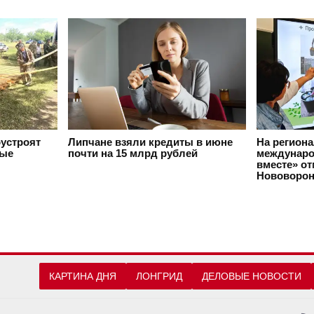
оустроят
Липчане взяли кредиты в июне
На регион
вые
почти на 15 млрд рублей
междунаро
вместе» о
Нововорон
КАРТИНА ДНЯ
ЛОНГРИД
ДЕЛОВЫЕ НОВОСТИ