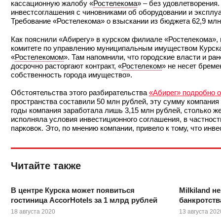
кассационную жалобу «
Ростелекома
» – без удовлетворения
инвестсоглашения с чиновниками об оборудовании и эксплуат
Требование «Ростелекома» о взыскании из бюджета 62,9 млн
Как пояснили «Абирегу» в курском филиале «Ростелекома», 
комитете по управлению муниципальным имуществом Курска 
«
Ростелекомом
». Там напомнили, что городские власти и р
досрочно расторгают контракт, «
Ростелеком
» не несет бреме
собственность города имущество».
Обстоятельства этого разбирательства
«Абирег» подробно 
пространства составили 50 млн рублей, эту сумму компания 
годы компания заработала лишь 3,15 млн рублей, столько ж
исполняла условия инвестиционного соглашения, в частно
парковок. Это, по мнению компании, привело к тому, что ин
Читайте также
В центре Курска может появиться
Milkiland н
гостиница AccorHotels за 1 млрд рублей
банкротств
18 августа 2020
13 августа 202