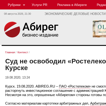
Рубрики
Услуги PR
Реклама в Абиреге
Редак
08 августа 2026,
21:30
ЭКОНОМИЧЕСКИЕ ДЕЛОВЫЕ НОВОСТИ
Главная
/
Контекст
/
Суд не освободил «Ростелеко
Курске
19.08.2020, 13:24
Курск. 19.08.2020. ABIREG.RU –
ПАО «Ростелеком»
не смогл
расторгнуть инвестиционное соглашение с администрацией К
Несмотря на это, опрошенные «Абирегом» стороны готовы п
Согласно материалам картотеки арбитражных дел,
Арбитраж