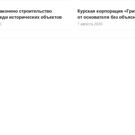
законено строительство
Курская корпорация «Гри
еди исторических объектов
от основателя без объяс
0
7 августа 2020