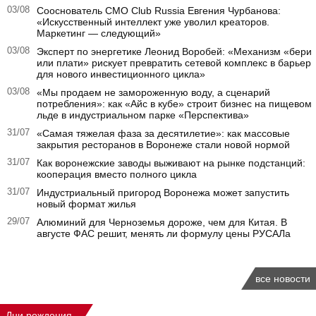
03/08
Сооснователь CMO Club Russia Евгения Чурбанова:
«Искусственный интеллект уже уволил креаторов.
Маркетинг — следующий»
03/08
Эксперт по энергетике Леонид Воробей: «Механизм «бери
или плати» рискует превратить сетевой комплекс в барьер
для нового инвестиционного цикла»
03/08
«Мы продаем не замороженную воду, а сценарий
потребления»: как «Айс в кубе» строит бизнес на пищевом
льде в индустриальном парке «Перспектива»
31/07
«Самая тяжелая фаза за десятилетие»: как массовые
закрытия ресторанов в Воронеже стали новой нормой
31/07
Как воронежские заводы выживают на рынке подстанций:
кооперация вместо полного цикла
31/07
Индустриальный пригород Воронежа может запустить
новый формат жилья
29/07
Алюминий для Черноземья дороже, чем для Китая. В
августе ФАС решит, менять ли формулу цены РУСАЛа
все новости
Дни рождения