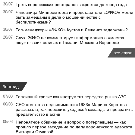
30/07
Треть воронежских ресторанов закроется до конца года
30/07
Чиновница Минпромторга и представители «ЭФКО» могли
быть замешаны в деле о мошенничестве с
беспилотниками?
30/07
Топ-менеджеры «ЭФКО» Кустов и Ляшенко задержаны?
28/07
Слух: ЭФКО не комментирует информацию о «масках-
шоу» в своих офисах в Тамани, Москве и Воронеже
все слухи
Лонгрид
07/08
Топливный кризис как инструмент передела рынка АЗС
06/08
CEO агентства недвижимости «1983» Марина Коротова
рассказала, как пережить уход всей команды и превратить
предательство в актив
05/08
Непонятное обвинение и вопрос о потерпевшем — как
прошло первое заседание по делу воронежского адвоката
Виктории Стуковой