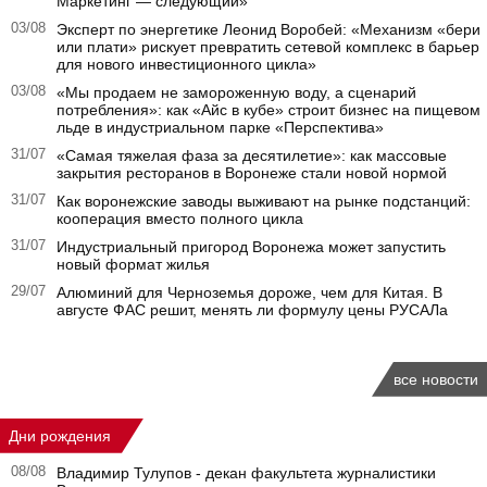
Маркетинг — следующий»
03/08
Эксперт по энергетике Леонид Воробей: «Механизм «бери
или плати» рискует превратить сетевой комплекс в барьер
для нового инвестиционного цикла»
03/08
«Мы продаем не замороженную воду, а сценарий
потребления»: как «Айс в кубе» строит бизнес на пищевом
льде в индустриальном парке «Перспектива»
31/07
«Самая тяжелая фаза за десятилетие»: как массовые
закрытия ресторанов в Воронеже стали новой нормой
31/07
Как воронежские заводы выживают на рынке подстанций:
кооперация вместо полного цикла
31/07
Индустриальный пригород Воронежа может запустить
новый формат жилья
29/07
Алюминий для Черноземья дороже, чем для Китая. В
августе ФАС решит, менять ли формулу цены РУСАЛа
все новости
Дни рождения
08/08
Владимир Тулупов - декан факультета журналистики