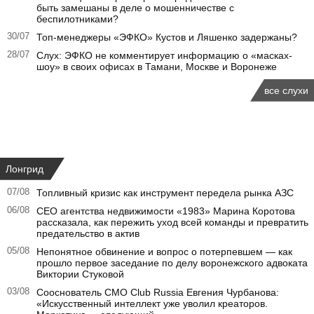
быть замешаны в деле о мошенничестве с
беспилотниками?
30/07
Топ-менеджеры «ЭФКО» Кустов и Ляшенко задержаны?
28/07
Слух: ЭФКО не комментирует информацию о «масках-
шоу» в своих офисах в Тамани, Москве и Воронеже
все слухи
Лонгрид
07/08
Топливный кризис как инструмент передела рынка АЗС
06/08
CEO агентства недвижимости «1983» Марина Коротова
рассказала, как пережить уход всей команды и превратить
предательство в актив
05/08
Непонятное обвинение и вопрос о потерпевшем — как
прошло первое заседание по делу воронежского адвоката
Виктории Стуковой
03/08
Сооснователь CMO Club Russia Евгения Чурбанова:
«Искусственный интеллект уже уволил креаторов.