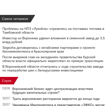
Самое читаемое
Проблемы на НПЗ «Лукойла» отразились на поставках топлива в
Тамбовской области
Инвестор из Воронежа удвоил вложения в семенной завод до 3,5
млрд рублей
Segezha договорилась с китайскими партнерами о проекте
биохимкомплекса в Красноярском крае
После выкриков глав на заседаниях правительства Курской
области власти официально закрепляют их прямую трансляцию
В Воронежской области отчитались о ходе строительства завода
по переработке шин с белорусскими инвестициями
Слухи
03/08
Воронежский бизнес ждет централизации властями
будущих капитальных строек?
30/07
Треть воронежских ресторанов закроется до конца года
30/07
Чиновница Минпромторга и представители «ЭФКО» могли