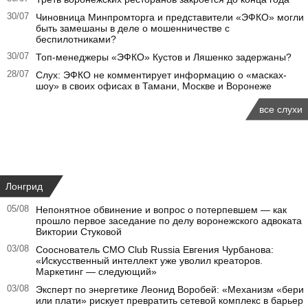
30/07
Чиновница Минпромторга и представители «ЭФКО» могли
быть замешаны в деле о мошенничестве с
беспилотниками?
30/07
Топ-менеджеры «ЭФКО» Кустов и Ляшенко задержаны?
28/07
Слух: ЭФКО не комментирует информацию о «масках-
шоу» в своих офисах в Тамани, Москве и Воронеже
все слухи
Лонгрид
05/08
Непонятное обвинение и вопрос о потерпевшем — как
прошло первое заседание по делу воронежского адвоката
Виктории Стуковой
03/08
Сооснователь CMO Club Russia Евгения Чурбанова:
«Искусственный интеллект уже уволил креаторов.
Маркетинг — следующий»
03/08
Эксперт по энергетике Леонид Воробей: «Механизм «бери
или плати» рискует превратить сетевой комплекс в барьер