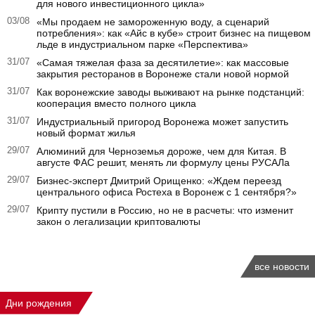
для нового инвестиционного цикла»
03/08
«Мы продаем не замороженную воду, а сценарий
потребления»: как «Айс в кубе» строит бизнес на пищевом
льде в индустриальном парке «Перспектива»
31/07
«Самая тяжелая фаза за десятилетие»: как массовые
закрытия ресторанов в Воронеже стали новой нормой
31/07
Как воронежские заводы выживают на рынке подстанций:
кооперация вместо полного цикла
31/07
Индустриальный пригород Воронежа может запустить
новый формат жилья
29/07
Алюминий для Черноземья дороже, чем для Китая. В
августе ФАС решит, менять ли формулу цены РУСАЛа
29/07
Бизнес-эксперт Дмитрий Орищенко: «Ждем переезд
центрального офиса Ростеха в Воронеж с 1 сентября?»
29/07
Крипту пустили в Россию, но не в расчеты: что изменит
закон о легализации криптовалюты
все новости
Дни рождения