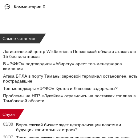
Комментарии 0
Самое читаемое
Логистический центр Wildberries в Пензенской области атаковали
15 беспилотников
В «ЭФКО» подтвердили «Абирегу» арест топ-менеджеров
компании
Атака БПЛА в порту Тамань: зерновой терминал остановлен, есть
пострадавшие
Топ-менеджеры «ЭФКО» Кустов и Ляшенко задержаны?
Проблемы на НПЗ «Лукойла» отразились на поставках топлива в
Тамбовской области
Слухи
03/08
Воронежский бизнес ждет централизации властями
будущих капитальных строек?
30/07
Треть воронежских ресторанов закроется до конца года