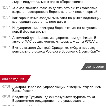
льде в индустриальном парке «Перспектива»
31/07
«Самая тяжелая фаза за десятилетие»: как массовые
закрытия ресторанов в Воронеже стали новой нормой
31/07
Как воронежские заводы выживают на рынке подстанций:
кооперация вместо полного цикла
31/07
Индустриальный пригород Воронежа может запустить
новый формат жилья
29/07
Алюминий для Черноземья дороже, чем для Китая. В
августе ФАС решит, менять ли формулу цены РУСАЛа
29/07
Бизнес-эксперт Дмитрий Орищенко: «Ждем переезд
центрального офиса Ростеха в Воронеж с 1 сентября?»
все новости
Дни рождения
07/08
Дмитрий Чебряков -управляющий липецким отделением
Банка России
08/08
Владимир Тулупов - декан факультета журналистики
Воронежского государственного университета