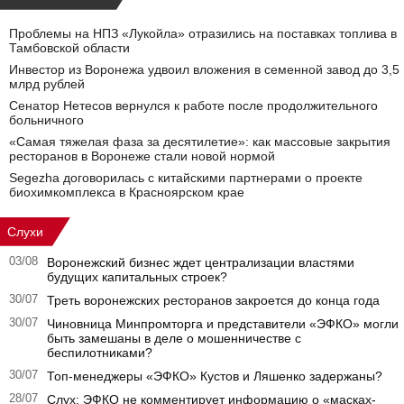
Проблемы на НПЗ «Лукойла» отразились на поставках топлива в
Тамбовской области
Инвестор из Воронежа удвоил вложения в семенной завод до 3,5
млрд рублей
Сенатор Нетесов вернулся к работе после продолжительного
больничного
«Самая тяжелая фаза за десятилетие»: как массовые закрытия
ресторанов в Воронеже стали новой нормой
Segezha договорилась с китайскими партнерами о проекте
биохимкомплекса в Красноярском крае
Слухи
03/08
Воронежский бизнес ждет централизации властями
будущих капитальных строек?
30/07
Треть воронежских ресторанов закроется до конца года
30/07
Чиновница Минпромторга и представители «ЭФКО» могли
быть замешаны в деле о мошенничестве с
беспилотниками?
30/07
Топ-менеджеры «ЭФКО» Кустов и Ляшенко задержаны?
28/07
Слух: ЭФКО не комментирует информацию о «масках-