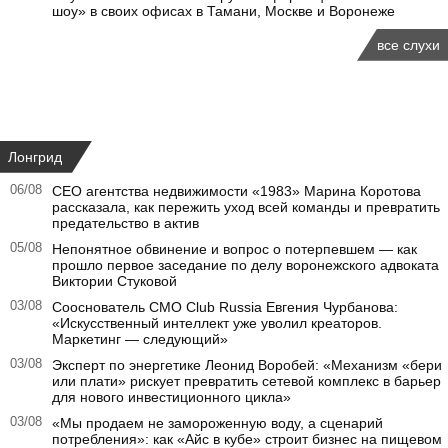
шоу» в своих офисах в Тамани, Москве и Воронеже
все слухи
Лонгрид
06/08
CEO агентства недвижимости «1983» Марина Коротова
рассказала, как пережить уход всей команды и превратить
предательство в актив
05/08
Непонятное обвинение и вопрос о потерпевшем — как
прошло первое заседание по делу воронежского адвоката
Виктории Стуковой
03/08
Сооснователь CMO Club Russia Евгения Чурбанова:
«Искусственный интеллект уже уволил креаторов.
Маркетинг — следующий»
03/08
Эксперт по энергетике Леонид Воробей: «Механизм «бери
или плати» рискует превратить сетевой комплекс в барьер
для нового инвестиционного цикла»
03/08
«Мы продаем не замороженную воду, а сценарий
потребления»: как «Айс в кубе» строит бизнес на пищевом