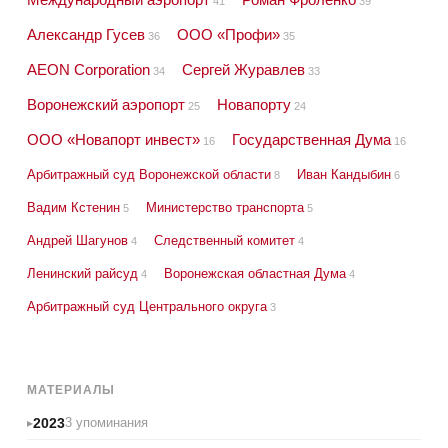
41
39
Александр Гусев
ООО «Профи»
36
35
AEON Corporation
Сергей Журавлев
34
33
Воронежский аэропорт
Новапорту
25
24
ООО «Новапорт инвест»
Государственная Дума
16
16
Арбитражный суд Воронежской области
Иван Кандыбин
8
6
Вадим Кстенин
Министерство транспорта
5
5
Андрей Шагунов
Следственный комитет
4
4
Ленинский райсуд
Воронежская областная Дума
4
4
Арбитражный суд Центрального округа
3
МАТЕРИАЛЫ
2023
3 упоминания