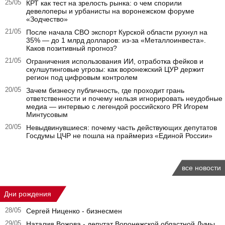
25/05
КРТ как тест на зрелость рынка: о чем спорили
девелоперы и урбанисты на воронежском форуме
«Зодчество»
21/05
После начала СВО экспорт Курской области рухнул на
35% — до 1 млрд долларов: из-за «Металлоинвеста».
Каков позитивный прогноз?
21/05
Ограничения использования ИИ, отработка фейков и
скулшутинговые угрозы: как воронежский ЦУР держит
регион под цифровым контролем
20/05
Зачем бизнесу публичность, где проходит грань
ответственности и почему нельзя игнорировать неудобные
медиа — интервью с легендой российского PR Игорем
Минтусовым
20/05
Невыдвинувшиеся: почему часть действующих депутатов
Госдумы ЦЧР не пошла на праймериз «Единой России»
все новости
Дни рождения
28/05
Сергей Ниценко - бизнесмен
29/05
Наталия Вожова - депутат Воронежской областной Думы