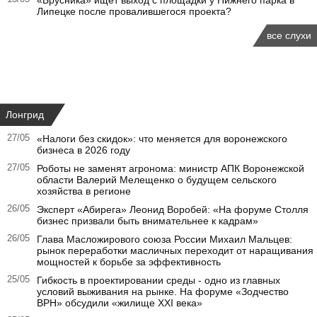
«Брусника» ищет выход с площадки у Нижнего парка в
Липецке после провалившегося проекта?
все слухи
Лонгрид
27/05
«Налоги без скидок»: что меняется для воронежского
бизнеса в 2026 году
27/05
Роботы не заменят агронома: министр АПК Воронежской
области Валерий Мелещенко о будущем сельского
хозяйства в регионе
26/05
Эксперт «Абирега» Леонид Воробей: «На форуме Столля
бизнес призвали быть внимательнее к кадрам»
26/05
Глава Масложирового союза России Михаил Мальцев:
рынок переработки масличных переходит от наращивания
мощностей к борьбе за эффективность
25/05
Гибкость в проектировании среды - одно из главных
условий выживания на рынке. На форуме «Зодчество
ВРН» обсудили «жилище XXI века»