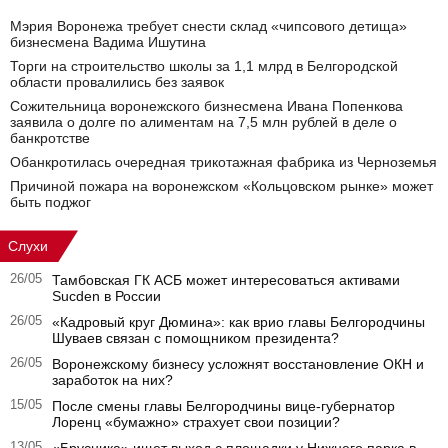
Мэрия Воронежа требует снести склад «чипсового детища»
бизнесмена Вадима Ишутина
Торги на строительство школы за 1,1 млрд в Белгородской
области провалились без заявок
Сожительница воронежского бизнесмена Ивана Попенкова
заявила о долге по алиментам на 7,5 млн рублей в деле о
банкротстве
Обанкротилась очередная трикотажная фабрика из Черноземья
Причиной пожара на воронежском «Кольцовском рынке» может
быть поджог
Слухи
26/05
Тамбовская ГК АСБ может интересоваться активами
Sucden в России
26/05
«Кадровый круг Дюмина»: как врио главы Белгородчины
Шуваев связан с помощником президента?
26/05
Воронежскому бизнесу усложнят восстановление ОКН и
заработок на них?
15/05
После смены главы Белгородчины вице-губернатор
Лоренц «бумажно» страхует свои позиции?
13/05