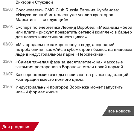
Виктории Стуковой
03/08
Сооснователь CMO Club Russia Евгения Чурбанова:
«Искусственный интеллект уже уволил креаторов.
Маркетинг — следующий»
03/08
Эксперт по энергетике Леонид Воробей: «Механизм «бери
или плати» рискует превратить сетевой комплекс в барьер
для нового инвестиционного цикла»
03/08
«Мы продаем не замороженную воду, а сценарий
потребления»: как «Айс в кубе» строит бизнес на пищевом
льде в индустриальном парке «Перспектива»
31/07
«Самая тяжелая фаза за десятилетие»: как массовые
закрытия ресторанов в Воронеже стали новой нормой
31/07
Как воронежские заводы выживают на рынке подстанций:
кооперация вместо полного цикла
31/07
Индустриальный пригород Воронежа может запустить
новый формат жилья
все новости
Дни рождения