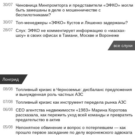
30/07
Чиновница Минпромторга и представители «ЭФКО» могли
быть замешаны в деле о мошенничестве с
беспилотниками?
30/07
Топ-менеджеры «ЭФКО» Кустов и Ляшенко задержаны?
28/07
Слух: ЭФКО не комментирует информацию о «масках-
шоу» в своих офисах в Тамани, Москве и Воронеже
все слухи
Лонгрид
08/08
Топливный кризис в Черноземье: дисбаланс предложения
и вынужденная роль частных АЗС
07/08
Топливный кризис как инструмент передела рынка АЗС
06/08
CEO агентства недвижимости «1983» Марина Коротова
рассказала, как пережить уход всей команды и превратить
предательство в актив
05/08
Непонятное обвинение и вопрос о потерпевшем — как
прошло первое заседание по делу воронежского адвоката