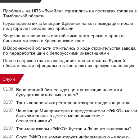
Проблемы на НПЗ «Лукойла» отразились на поставках топлива в
Тамбовской области
Грузоперевозчик «Липецкий Щебень» начал ликвидацию после
полутора лет работы без прибыли
Segezha договорилась с китайскими партнерами о проекте
биохимкомплекса в Красноярском крае
В Воронежской области отчитались о ходе строительства завода
по переработке шин с белорусскими инвестициями
После выкриков глав на заседаниях правительства Курской
области власти официально закрепляют их прямую трансляцию
Слухи
03/08
Воронежский бизнес ждет централизации властями
будущих капитальных строек?
30/07
Треть воронежских ресторанов закроется до конца года
30/07
Чиновница Минпромторга и представители «ЭФКО» могли
быть замешаны в деле о мошенничестве с
беспилотниками?
30/07
Топ-менеджеры «ЭФКО» Кустов и Ляшенко задержаны?
28/07
Слух: ЭФКО не комментирует информацию о «масках-