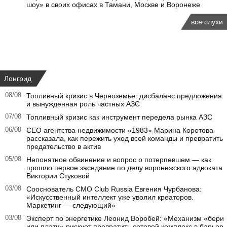
шоу» в своих офисах в Тамани, Москве и Воронеже
все слухи
Лонгрид
08/08
Топливный кризис в Черноземье: дисбаланс предложения
и вынужденная роль частных АЗС
07/08
Топливный кризис как инструмент передела рынка АЗС
06/08
CEO агентства недвижимости «1983» Марина Коротова
рассказала, как пережить уход всей команды и превратить
предательство в актив
05/08
Непонятное обвинение и вопрос о потерпевшем — как
прошло первое заседание по делу воронежского адвоката
Виктории Стуковой
03/08
Сооснователь CMO Club Russia Евгения Чурбанова:
«Искусственный интеллект уже уволил креаторов.
Маркетинг — следующий»
03/08
Эксперт по энергетике Леонид Воробей: «Механизм «бери
или плати» рискует превратить сетевой комплекс в барьер