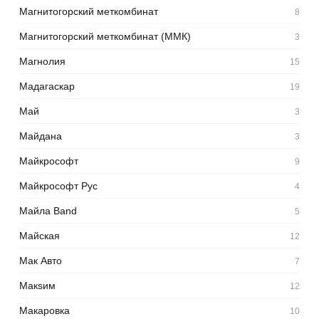
Магнитогорский меткомбинат
8
Магнитогорский меткомбинат (ММК)
3
Магнолия
15
Мадагаскар
19
Май
3
Майдана
3
Майкрософт
9
Майкрософт Рус
4
Майла Band
5
Майская
12
Мак Авто
7
Макsим
12
Макаровка
10