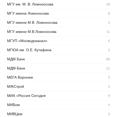
МГУ им. М. В. Ломоносова
26
МГУ имени Ломоносова
8
МГУ имени М.В. Ломоносова
4
МГУ имени М.В.Ломоносова
11
МГУП «Мосводоканал»
6
МГЮА им. О.Е. Кутафина
3
МДМ Банк
66
МДМ-Банк
12
МЕГА Воронеж
3
МЖСтрой
4
МИА «Россия Сегодня
9
МИБом
4
МИВЦем
3