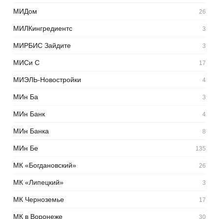
МИДом
26
МИЛКингредиентс
3
МИРБИС Зайдите
3
МИСи С
17
МИЭЛЬ-Новостройки
4
МИн Ба
3
МИн Банк
4
МИн Банка
8
МИн Бе
135
МК «Богдановский»
26
МК «Липецкий»
3
МК Черноземье
17
МК в Воронеже
30