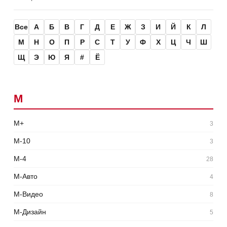
Все
А
Б
В
Г
Д
Е
Ж
З
И
Й
К
Л
М
Н
О
П
Р
С
Т
У
Ф
Х
Ц
Ч
Ш
Щ
Э
Ю
Я
#
Ё
М
М+
3
М-10
3
М-4
28
М-Авто
4
М-Видео
8
М-Дизайн
5