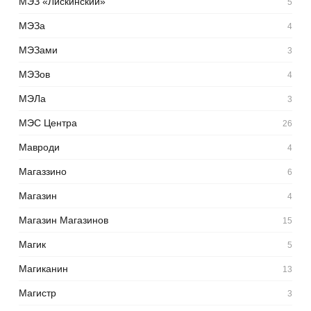
МЭЗ «Лискинский»
5
МЭЗа
4
МЭЗами
3
МЭЗов
4
МЭЛа
3
МЭС Центра
26
Мавроди
4
Магаззино
6
Магазин
4
Магазин Магазинов
15
Магик
5
Магиканин
13
Магистр
3