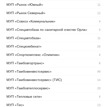
МУП «Рынок «Южный»
11
МУП «Рынок Северный»
12
МУП «Совхоз «Коммунальник»
4
МУП «Спецавтобаза по санитарной очистке Орла»
5
МУП «Спецавтобаза»
11
МУП «Спецкомбинат»
26
МУП «Спорткомплекс «Олимпик»
4
МУП «Тамбовгортранс»
6
МУП «Тамбовинвестсервис»
49
МУП «Тамбовинвестсервис» (ТИС)
14
МУП «Тамбовтеплосервис»
20
МУП «Тепловые сети»
4
МУП «Тис»
13