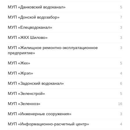
МУП «Данковский водоканал»
5
МУП «Донской водозабор»
7
МУП «Елецводоканал»
3
МУП «ЖКХ Шилово»
3
МУП «Жилищное ремонтно-эксплуатационное
3
предприятие»
МУП «Жкх»
5
МУП «Жрэп»
4
МУП «Задонский водоканал»
6
МУП «Зеленстрой»
5
МУП «Зеленхоз»
16
МУП «Инженерные сооружения»
3
МУП «Информационно-расчетный центр»
4