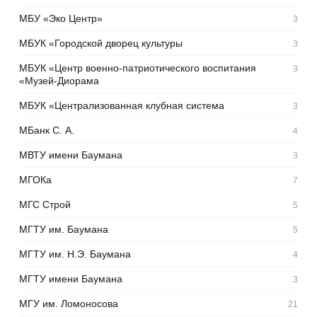
МБУ «Эко Центр»
3
МБУК «Городской дворец культуры
3
МБУК «Центр военно-патриотического воспитания
3
«Музей-Диорама
МБУК «Централизованная клубная система
3
МБанк С. А.
4
МВТУ имени Баумана
3
МГОКа
7
МГС Строй
5
МГТУ им. Баумана
5
МГТУ им. Н.Э. Баумана
4
МГТУ имени Баумана
3
МГУ им. Ломоносова
21