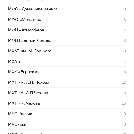
МФО «Домашние деньги
3
МФО «Менатеп»
3
МФЦ «Атмосфера»
4
МФЦ Галереи Чижова
3
МХАТ им. М. Горького
3
МХАТе
4
МХК «Еврохим»
6
МХТ им. А.П. Чехова
13
МХТ им. А.П.Чехова
8
МХТ им. Чехова
15
МЧС России
3
МЧСники
3