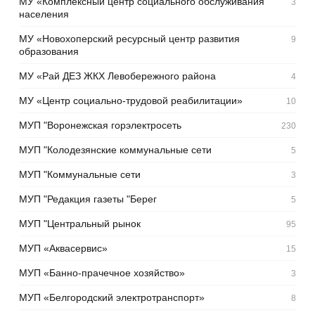
МУ «Комплексный центр социального обслуживания
3
населения
МУ «Новохоперский ресурсный центр развития
9
образования
МУ «Рай ДЕЗ ЖКХ Левобережного района
4
МУ «Центр социально-трудовой реабилитации»
10
МУП "Воронежская горэлектросеть
230
МУП "Колодезянские коммунальные сети
5
МУП "Коммунальные сети
3
МУП "Редакция газеты "Берег
5
МУП "Центральный рынок
95
МУП «Аквасервис»
15
МУП «Банно-прачечное хозяйство»
3
МУП «Белгородский электротранспорт»
8