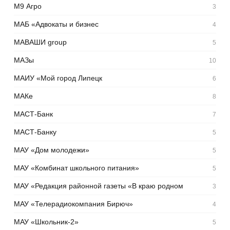
М9 Агро
3
МАБ «Адвокаты и бизнес
4
МАВАШИ group
5
МАЗы
10
МАИУ «Мой город Липецк
6
МАКе
8
МАСТ-Банк
7
МАСТ-Банку
5
МАУ «Дом молодежи»
5
МАУ «Комбинат школьного питания»
5
МАУ «Редакция районной газеты «В краю родном
3
МАУ «Телерадиокомпания Бирюч»
4
МАУ «Школьник-2»
5