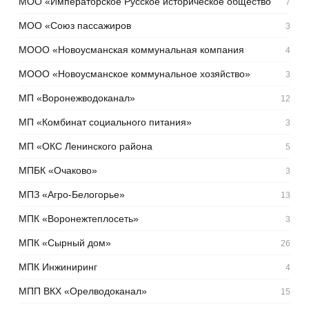
МОО «Императорское Русское историческое общество
7
МОО «Союз пассажиров
3
МООО «Новоусманская коммунальная компания
4
МООО «Новоусманское коммунальное хозяйство»
3
МП «Воронежводоканал»
12
МП «Комбинат социального питания»
3
МП «ОКС Ленинского района
5
МПБК «Очаково»
3
МПЗ «Агро-Белогорье»
13
МПК «Воронежтеплосеть»
3
МПК «Сырный дом»
26
МПК Инжиниринг
4
МПП ВКХ «Орелводоканал»
15