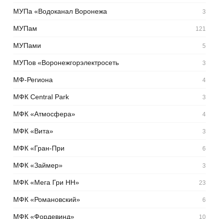
МУПа «Водоканал Воронежа
3
МУПам
121
МУПами
5
МУПов «Воронежгорэлектросеть
3
МФ-Региона
4
МФК Central Park
3
МФК «Атмосфера»
4
МФК «Вита»
3
МФК «Гран-При
6
МФК «Займер»
3
МФК «Мега Гри НН»
23
МФК «Романовский»
6
МФК «Фордевинд»
10