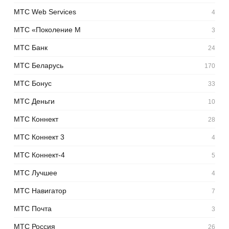
МТС Web Services
4
МТС «Поколение М
3
МТС Банк
24
МТС Беларусь
170
МТС Бонус
33
МТС Деньги
10
МТС Коннект
28
МТС Коннект 3
4
МТС Коннект-4
5
МТС Лучшее
4
МТС Навигатор
7
МТС Почта
3
МТС Россия
26