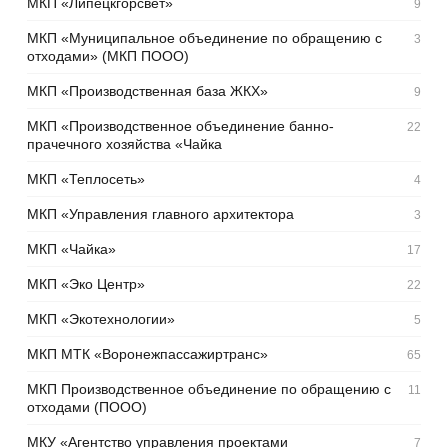
МКП «Липецкгорсвет»
9
МКП «Муниципальное объединение по обращению с
3
отходами» (МКП ПООО)
МКП «Производственная база ЖКХ»
9
МКП «Производственное объединение банно-
22
прачечного хозяйства «Чайка
МКП «Теплосеть»
4
МКП «Управления главного архитектора
3
МКП «Чайка»
17
МКП «Эко Центр»
22
МКП «Экотехнологии»
5
МКП МТК «Воронежпассажиртранс»
65
МКП Производственное объединение по обращению с
11
отходами (ПООО)
МКУ «Агентство управления проектами
7