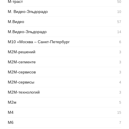
М-траст
50
М. Видео-Эльдорадо
10
М.Видео
57
М.Видео-Эльдорадо
14
М10 «Москва – Санкт-Петербург
6
М2М-решений
3
М2М-сегменте
3
М2М-сервисов
3
М2М-сервисы
4
М2М-технологий
3
М2м
5
М4
15
М6
7