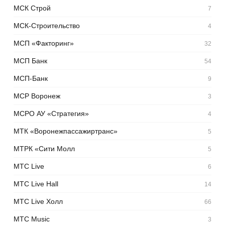
МСК Строй
7
МСК-Строительство
4
МСП «Факторинг»
32
МСП Банк
54
МСП-Банк
9
МСР Воронеж
3
МСРО АУ «Стратегия»
4
МТК «Воронежпассажиртранс»
5
МТРК «Сити Молл
5
МТС Live
6
МТС Live Hall
14
МТС Live Холл
66
МТС Music
3