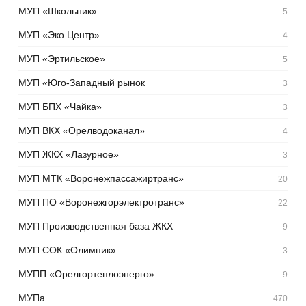
МУП «Школьник»
5
МУП «Эко Центр»
4
МУП «Эртильское»
5
МУП «Юго-Западный рынок
3
МУП БПХ «Чайка»
3
МУП ВКХ «Орелводоканал»
4
МУП ЖКХ «Лазурное»
3
МУП МТК «Воронежпассажиртранс»
20
МУП ПО «Воронежгорэлектротранс»
22
МУП Производственная база ЖКХ
9
МУП СОК «Олимпик»
3
МУПП «Орелгортеплоэнерго»
9
МУПа
470