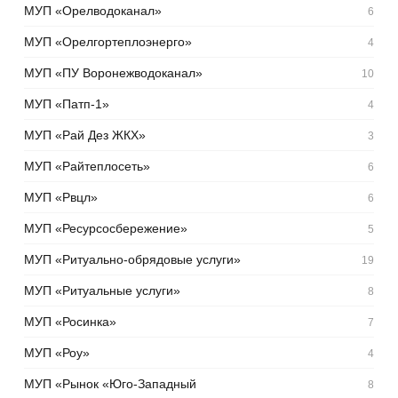
МУП «Орелводоканал»
6
МУП «Орелгортеплоэнерго»
4
МУП «ПУ Воронежводоканал»
10
МУП «Патп-1»
4
МУП «Рай Дез ЖКХ»
3
МУП «Райтеплосеть»
6
МУП «Рвцл»
6
МУП «Ресурсосбережение»
5
МУП «Ритуально-обрядовые услуги»
19
МУП «Ритуальные услуги»
8
МУП «Росинка»
7
МУП «Роу»
4
МУП «Рынок «Юго-Западный
8