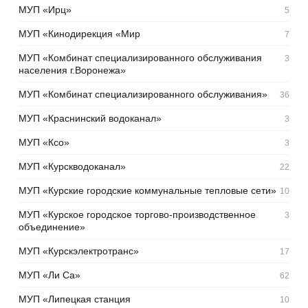
МУП «Ирц»
5
МУП «Кинодирекция «Мир
7
МУП «Комбинат специализированного обслуживания
3
населения г.Воронежа»
МУП «Комбинат специализированного обслуживания»
36
МУП «Краснинский водоканал»
3
МУП «Ксо»
3
МУП «Курскводоканал»
22
МУП «Курские городские коммунальные тепловые сети»
10
МУП «Курское городское торгово-производственное
3
объединение»
МУП «Курскэлектротранс»
17
МУП «Ли Са»
62
МУП «Липецкая станция
10