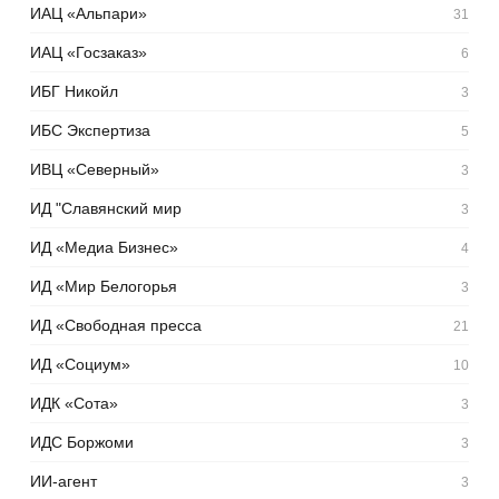
ИАЦ «Альпари»
31
ИАЦ «Госзаказ»
6
ИБГ Никойл
3
ИБС Экспертиза
5
ИВЦ «Северный»
3
ИД "Славянский мир
3
ИД «Медиа Бизнес»
4
ИД «Мир Белогорья
3
ИД «Свободная пресса
21
ИД «Социум»
10
ИДК «Сота»
3
ИДС Боржоми
3
ИИ-агент
3