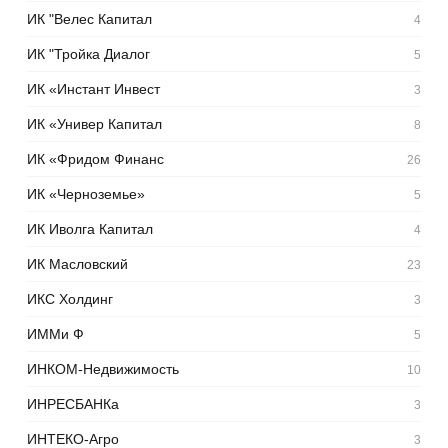
ИК "Велес Капитал
4
ИК "Тройка Диалог
5
ИК «Инстант Инвест
3
ИК «Универ Капитал
8
ИК «Фридом Финанс
26
ИК «Черноземье»
5
ИК Иволга Капитал
4
ИК Масловский
23
ИКС Холдинг
3
ИММи Ф
5
ИНКОМ-Недвижимость
10
ИНРЕСБАНКа
3
ИНТЕКО-Агро
3