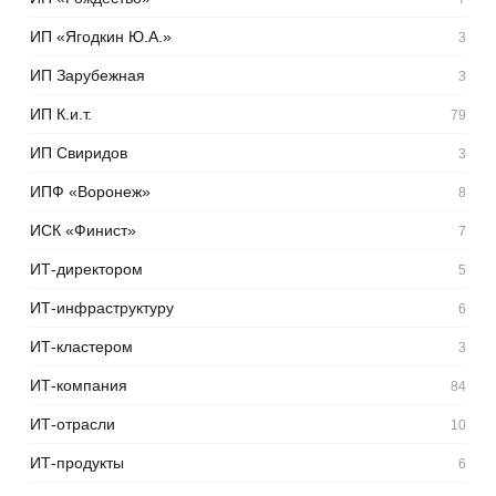
ИП «Ягодкин Ю.А.»
3
ИП Зарубежная
3
ИП К.и.т.
79
ИП Свиридов
3
ИПФ «Воронеж»
8
ИСК «Финист»
7
ИТ-директором
5
ИТ-инфраструктуру
6
ИТ-кластером
3
ИТ-компания
84
ИТ-отрасли
10
ИТ-продукты
6