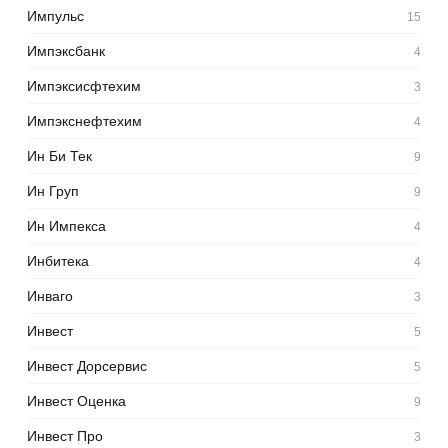
Импульс
15
Импэксбанк
4
Импэксисфтехим
3
Импэкснефтехим
4
Ин Би Тек
9
Ин Груп
9
Ин Импекса
4
Инбитека
4
Инваго
3
Инвест
5
Инвест Дорсервис
5
Инвест Оценка
9
Инвест Про
3