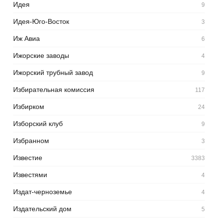
Идея
9
Идея-Юго-Восток
3
Иж Авиа
6
Ижорские заводы
4
Ижорский трубный завод
9
Избирательная комиссия
117
Избирком
24
Изборский клуб
9
Избранном
3
Известие
3383
Известями
4
Издат-черноземье
4
Издательский дом
5