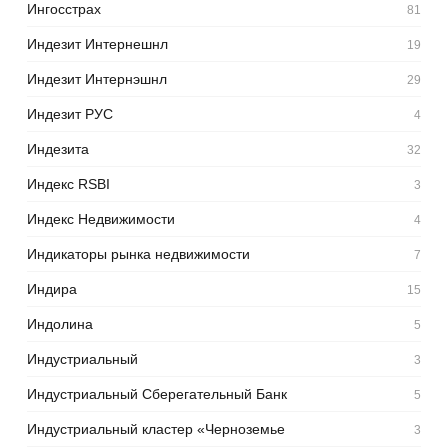
Ингосстрах
81
Индезит Интернешнл
19
Индезит Интернэшнл
29
Индезит РУС
4
Индезита
32
Индекс RSBI
3
Индекс Недвижимости
4
Индикаторы рынка недвижимости
7
Индира
15
Индолина
5
Индустриальный
3
Индустриальный Сберегательный Банк
5
Индустриальный кластер «Черноземье
3