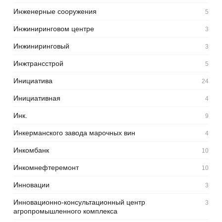
Инженерные сооружения
5
Инжиниринговом центре
3
Инжиниринговый
3
Инжтрансстрой
5
Инициатива
24
Инициативная
4
Инк.
9
Инкерманского завода марочных вин
4
Инкомбанк
10
Инкомнефтеремонт
10
Инновации
3
Инновационно-консультационный центр
3
агропромышленного комплекса