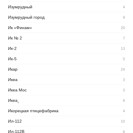
Изумрудный
4
Изумрудный город
9
Ик «Финам»
20
Ик № 2
7
Ик-2
13
Ик-5
5
Икар
24
Икеа
3
Икеа Мос
3
Икеа¸
6
Икорецкая птицефабрика
4
Ил-112
10
Ил-112В
6