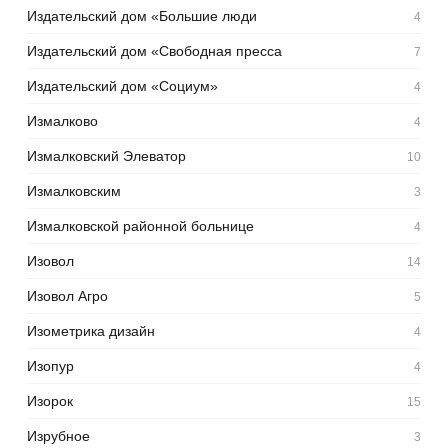
Издательский дом «Большие люди
4
Издательский дом «Свободная пресса
7
Издательский дом «Социум»
4
Измалково
4
Измалковский Элеватор
10
Измалковским
3
Измалковской районной больнице
4
Изовол
14
Изовол Агро
5
Изометрика дизайн
4
Изопур
4
Изорок
15
Изрубное
3