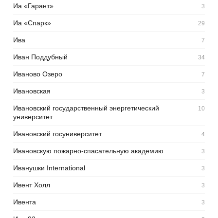
Иа «Гарант»
3
Иа «Спарк»
29
Ива
7
Иван Поддубный
34
Иваново Озеро
7
Ивановская
3
Ивановский государственный энергетический
10
университет
Ивановский госуниверситет
4
Ивановскую пожарно-спасательную академию
3
Иванушки International
3
Ивент Холл
3
Ивента
3