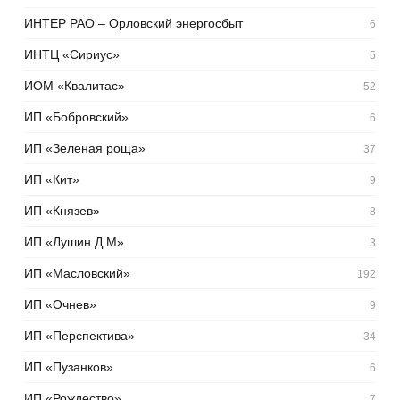
ИНТЕР РАО – Орловский энергосбыт
6
ИНТЦ «Сириус»
5
ИОМ «Квалитас»
52
ИП «Бобровский»
6
ИП «Зеленая роща»
37
ИП «Кит»
9
ИП «Князев»
8
ИП «Лушин Д.М»
3
ИП «Масловский»
192
ИП «Очнев»
9
ИП «Перспектива»
34
ИП «Пузанков»
6
ИП «Рождество»
7