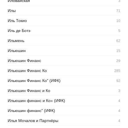
Иловайская
3
Илы
71
Иль Токио
10
Иль де Ботэ
5
Ильмень
62
Ильюшин
15
Ильюшин Финанс
29
Ильюшин Финанс Ко
285
Ильюшин Финанс Ко" (ИФК)
92
Ильюшин Финанс и Ко
3
Ильюшин финанс и Ко» (ИФК)
4
Ильюшин финанс" (ИФК)
4
Илья Мочалов и Партнёры
4