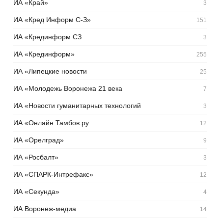
ИА «Край»
3
ИА «Кред Информ С-З»
151
ИА «Крединформ СЗ
3
ИА «Крединформ»
255
ИА «Липецкие новости
25
ИА «Молодежь Воронежа 21 века
7
ИА «Новости гуманитарных технологий
3
ИА «Онлайн Тамбов.ру
12
ИА «Орелград»
9
ИА «Росбалт»
3
ИА «СПАРК-Интрефакс»
12
ИА «Секунда»
4
ИА Воронеж-медиа
14