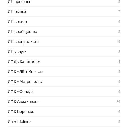
ИТ-проекты
5
ИТ-рынке
7
ИТ-сектор
6
ИТ-сообщество
5
ИТ-специалисты
19
ИТ-услуги
3
ИФД «Капиталъ»
4
ИФК «ЛКБ-Инвест»
5
ИФК «Метрополь»
9
ИФК «Солид»
6
ИФК Авиаинвест
26
ИФК Воронеж
6
Иа «Infoline»
5