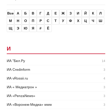
Все
А
Б
В
Г
Д
Е
Ж
З
И
Й
К
Л
М
Н
О
П
Р
С
Т
У
Ф
Х
Ц
Ч
Ш
Щ
Э
Ю
Я
#
Ё
И
ИА "Бел.Ру
14
ИА Credinform
3
ИА vRossii.ru
4
ИА « Медиатрон »
3
ИА «PenzaNews»
3
ИА «Воронеж-Медиа» www
3