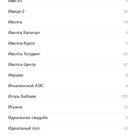
Иви-93
3
Ивица-2
10
Иволга
74
Иволга Капитал
3
Иволга-Курск
3
Иволга-Холдинг
65
Иволга-Центр
47
Ивушки
6
Игналинской АЭС
4
Игорь Бабаев
205
Игуана
13
Идеальная свадьба
5
Идеальный пол
13