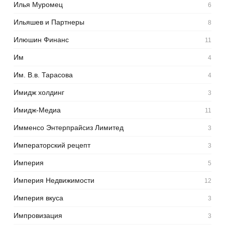
Илья Муромец
6
Ильяшев и Партнеры
8
Илюшин Финанс
11
Им
4
Им. В.в. Тарасова
4
Имидж холдинг
3
Имидж-Медиа
11
Имменсо Энтерпрайсиз Лимитед
3
Императорский рецепт
3
Империя
5
Империя Недвижимости
12
Империя вкуса
3
Импровизация
3