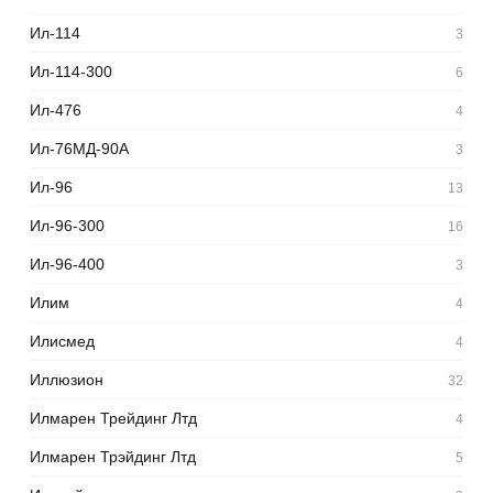
Ил-114
3
Ил-114-300
6
Ил-476
4
Ил-76МД-90А
3
Ил-96
13
Ил-96-300
16
Ил-96-400
3
Илим
4
Илисмед
4
Иллюзион
32
Илмарен Трейдинг Лтд
4
Илмарен Трэйдинг Лтд
5