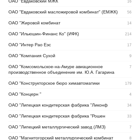
ОАО "Евдаковский МЖК
16
ОАО "Евдаковский масложировой комбинат" (ЕМЖК)
56
ОАО "Жировой комбинат
14
ОАО "Ильюшин-Финанс Ко" (ИФК)
214
ОАО "Интер Рао Еэс
17
ОАО "Компания Сухой
9
ОАО "Комсомольское-на-Амуре авиационное
7
производственное объединение им. Ю.А. Гагарина
ОАО "Конструкторское бюро химавтоматики
179
ОАО "Концерн "
4
ОАО "Липецкая кондитерская фабрика "Ликонф
34
ОАО "Липецкая кондитерская фабрика "Рошен
33
ОАО "Липецкий металлургический завод (ЛМЗ)
7
ОАО "Магнитогорский металлургический комбинат
8