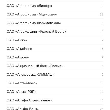
ОАО «Агрофирма «Липецк»
8
ОАО «Агрофирма «Мценская»
28
ОАО «Агрофирма Любимовская»
5
ОАО «Агрохолдинг «Красный Восток
4
ОАО «Аижк»
7
ОАО «Акибанк»
6
ОАО «Акрон»
7
ОАО «Акционерный банк «Россия»
5
ОАО «Алексеевка ХИММАШ»
6
ОАО «Алтай-Кокс»
18
ОАО «Альга-РЭП»
12
ОАО «Альфа Страхование»
6
ОАО «Альфа-Банк»
25