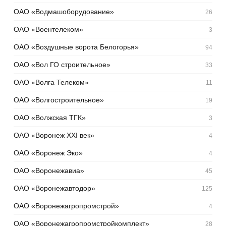
ОАО «Водмашоборудование»
26
ОАО «Воентелеком»
3
ОАО «Воздушные ворота Белогорья»
94
ОАО «Вол ГО строительное»
33
ОАО «Волга Телеком»
11
ОАО «Волгостроительное»
19
ОАО «Волжская ТГК»
3
ОАО «Воронеж XXI век»
4
ОАО «Воронеж Эко»
4
ОАО «Воронежавиа»
45
ОАО «Воронежавтодор»
125
ОАО «Воронежагропромстрой»
4
ОАО «Воронежагропромстройкомплект»
28