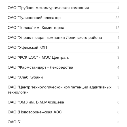
ОАО "Трубная металлургическая компания
4
ОАО "Тулиновский элеватор
22
ОАО "Тяжэкс" им. Коминтерна
12
ОАО "Управляющая компания Ленинского района
4
ОАО "Уфимский КХП
3
ОАО "ФСК ЕЭС" - МЭС Центра т.
3
ОАО "Фармстандарт - Лексредства
4
ОАО "Хлеб Кубани
3
ОАО "Центр технологической компетенции аддитивных
3
технологий
ОАО "ЭМЗ им. В.М.Мясищева
6
ОАО (Нововоронежская АЭС
6
ОАО 51
3