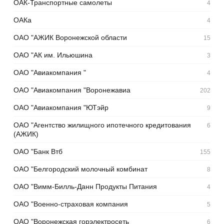
ОАК-Транспортные самолеты
4
ОАКа
4
ОАО "АЖИК Воронежской области
15
ОАО "АК им. Ильюшина
3
ОАО "Авиакомпания "
4
ОАО "Авиакомпания "Воронежавиа
202
ОАО "Авиакомпания "ЮТэйр
9
ОАО "Агентство жилищного ипотечного кредитования
6
(АЖИК)
ОАО "Банк Втб
155
ОАО "Белгородский молочный комбинат
8
ОАО "Вимм-Билль-Данн Продукты Питания
4
ОАО "Военно-страховая компания
5
ОАО "Воронежская горэлектросеть
6