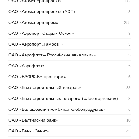
ОАО «Атомэнергопроект»
172
ОАО «Атомэнергопроект» (АЭП)
3
ОАО «Атомэнергопром»
255
ОАО «Аэропорт Старый Оскол»
8
ОАО «Аэропорт „Тамбов“»
3
ОАО «Аэрофлот – Российские авиалинии»
5
ОАО «Аэрофлот»
5
ОАО «БЭЗРК-Белгранкорм»
6
ОАО «База строительный товаров»
38
ОАО «База строительных товаров» («Лесоторговая»)
3
ОАО «Балашовский комбинат хлебопродуктов»
6
ОАО «Балтийский банк»
10
ОАО «Банк «Зенит»
43