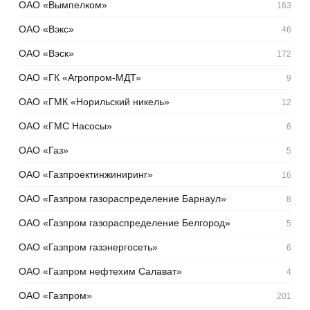
ОАО «Вымпелком»
163
ОАО «Вэкс»
46
ОАО «Вэск»
172
ОАО «ГК «Агропром-МДТ»
9
ОАО «ГМК «Норильский никель»
12
ОАО «ГМС Насосы»
6
ОАО «Газ»
5
ОАО «Газпроектинжиниринг»
16
ОАО «Газпром газораспределение Барнаул»
8
ОАО «Газпром газораспределение Белгород»
5
ОАО «Газпром газэнергосеть»
6
ОАО «Газпром нефтехим Салават»
4
ОАО «Газпром»
201