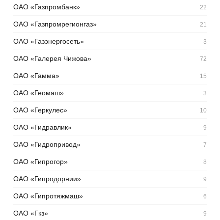
ОАО «Газпромбанк»
22
ОАО «Газпромрегионгаз»
21
ОАО «Газэнергосеть»
3
ОАО «Галерея Чижова»
72
ОАО «Гамма»
15
ОАО «Геомаш»
3
ОАО «Геркулес»
10
ОАО «Гидравлик»
9
ОАО «Гидропривод»
7
ОАО «Гипрогор»
8
ОАО «Гипродорнии»
9
ОАО «Гипротяжмаш»
6
ОАО «Гкз»
9