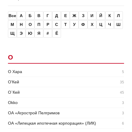
Все
А
Б
В
Г
Д
Е
Ж
З
И
Й
К
Л
М
Н
О
П
Р
С
Т
У
Ф
Х
Ц
Ч
Ш
Щ
Э
Ю
Я
#
Ё
О
О Хара
5
О'Кей
35
О`Кей
45
Оkko
3
ОА «Агрострой Пелгримов
3
ОА «Липецкая ипотечная корпорация» (ЛИК)
6