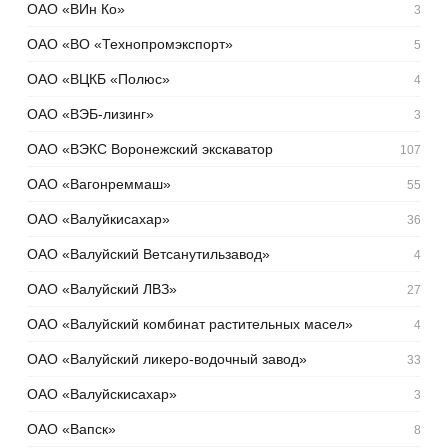
ОАО «ВИн Ко»
3
ОАО «ВО «Технопромэкспорт»
5
ОАО «ВЦКБ «Полюс»
4
ОАО «ВЭБ-лизинг»
3
ОАО «ВЭКС Воронежский экскаватор
107
ОАО «Вагонреммаш»
55
ОАО «Валуйкисахар»
36
ОАО «Валуйский Ветсанутильзавод»
4
ОАО «Валуйский ЛВЗ»
27
ОАО «Валуйский комбинат растительных масел»
4
ОАО «Валуйский ликеро-водочный завод»
33
ОАО «Валуйскисахар»
3
ОАО «Вапск»
8