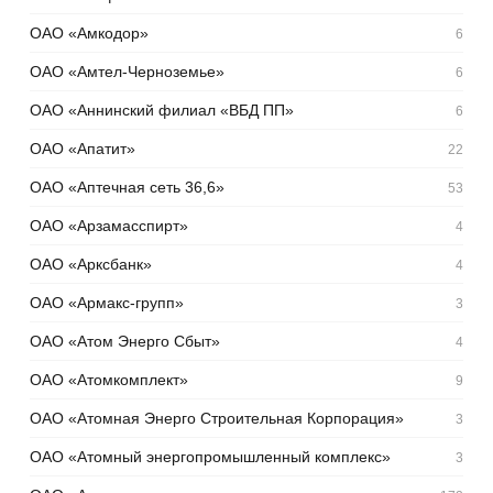
ОАО «Амкодор»
6
ОАО «Амтел-Черноземье»
6
ОАО «Аннинский филиал «ВБД ПП»
6
ОАО «Апатит»
22
ОАО «Аптечная сеть 36,6»
53
ОАО «Арзамасспирт»
4
ОАО «Арксбанк»
4
ОАО «Армакс-групп»
3
ОАО «Атом Энерго Сбыт»
4
ОАО «Атомкомплект»
9
ОАО «Атомная Энерго Строительная Корпорация»
3
ОАО «Атомный энергопромышленный комплекс»
3