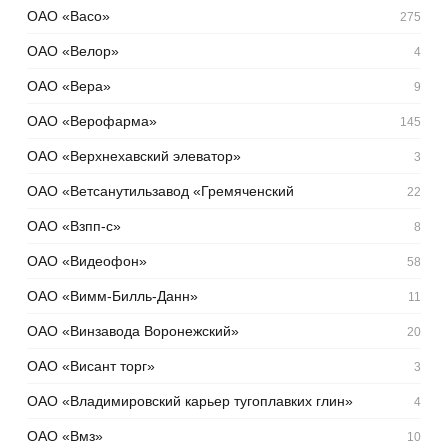
ОАО «Васо»
275
ОАО «Велор»
4
ОАО «Вера»
9
ОАО «Верофарма»
145
ОАО «Верхнехавский элеватор»
3
ОАО «Ветсанутильзавод «Гремяченский
22
ОАО «Взпп-с»
8
ОАО «Видеофон»
58
ОАО «Вимм-Билль-Данн»
11
ОАО «Винзавода Воронежский»
20
ОАО «Висант торг»
3
ОАО «Владимировский карьер тугоплавких глин»
4
ОАО «Вмз»
10