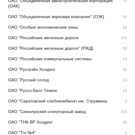
ОАО "Объединенная авиастроительная корпорация"
75
(ОАК)
ОАО "Объединенная зерновая компания" (ОЗК)
14
ОАО "Особые экономические зоны
19
ОАО "Российские железные дороги
143
ОАО "Российские железные дороги" (РЖД)
29
ОАО "Российские коммунальные системы
14
ОАО "Русгрэйн Холдинг
16
ОАО "Русский солод
14
ОАО "Руссо-Балт Тяжекс
19
ОАО "Саратовский хлебокомбинат им. Стружкина
3
ОАО "Семилукский огнеупорный завод
219
ОАО "ТНК-ВР Холдинг
16
ОАО "Тгк №4"
3