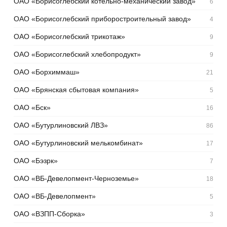
ОАО «Борисоглебский котельно-механический завод»
6
ОАО «Борисоглебский приборостроительный завод»
4
ОАО «Борисоглебский трикотаж»
9
ОАО «Борисоглебский хлебопродукт»
9
ОАО «Борхиммаш»
21
ОАО «Брянская сбытовая компания»
5
ОАО «Бск»
16
ОАО «Бутурлиновский ЛВЗ»
86
ОАО «Бутурлиновский мелькомбинат»
17
ОАО «Бэзрк»
7
ОАО «ВБ-Девелопмент-Черноземье»
18
ОАО «ВБ-Девелопмент»
5
ОАО «ВЗПП-Сборка»
3