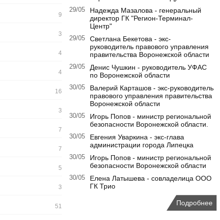
29/05
Надежда Мазалова - генеральный
9
директор ГК "Регион-Терминал-
Центр"
3
29/05
Светлана Бекетова - экс-
руководитель правового управления
4
правительства Воронежской области
29/05
Денис Чушкин - руководитель УФАС
4
по Воронежской области
30/05
Валерий Карташов - экс-руководитель
16
правового управления правительства
Воронежской области
3
30/05
Игорь Попов - министр региональной
безопасности Воронежской области.
7
30/05
Евгения Уваркина - экс-глава
администрации города Липецка
7
30/05
Игорь Попов - министр региональной
безопасности Воронежской области
5
30/05
Елена Латышева - совладелица ООО
ГК Трио
3
Подробнее
51