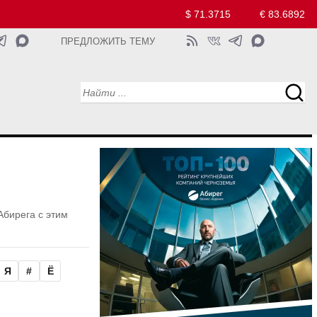
$ 71.3715
€ 83.6892
ПРЕДЛОЖИТЬ ТЕМУ
Абирега с этим
Я
#
Ё