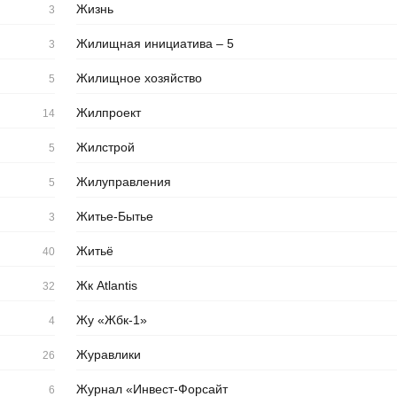
Жизнь
3
Жилищная инициатива – 5
3
Жилищное хозяйство
5
Жилпроект
14
Жилстрой
5
Жилуправления
5
Житье-Бытье
3
Житьё
40
Жк Atlantis
32
Жу «Жбк-1»
4
Журавлики
26
Журнал «Инвест-Форсайт
6