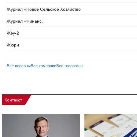
Журнал «Новое Сельское Хозяйство
Журнал «Финанс.
Жэу-2
Жюри
Все персоны
Все компании
Все госорганы
Контекст