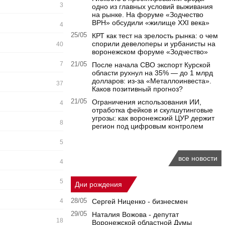
3
одно из главных условий выживания
на рынке. На форуме «Зодчество
ВРН» обсудили «жилище XXI века»
4
25/05
КРТ как тест на зрелость рынка: о чем
спорили девелоперы и урбанисты на
40
воронежском форуме «Зодчество»
7
21/05
После начала СВО экспорт Курской
области рухнул на 35% — до 1 млрд
долларов: из-за «Металлоинвеста».
37
Каков позитивный прогноз?
21/05
Ограничения использования ИИ,
4
отработка фейков и скулшутинговые
угрозы: как воронежский ЦУР держит
8
регион под цифровым контролем
5
все новости
4
5
Дни рождения
4
28/05
Сергей Ниценко - бизнесмен
29/05
Наталия Вожова - депутат
18
Воронежской областной Думы