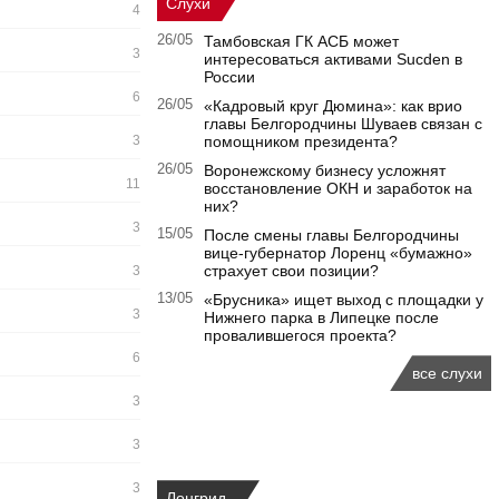
Слухи
4
26/05
Тамбовская ГК АСБ может
3
интересоваться активами Sucden в
России
6
26/05
«Кадровый круг Дюмина»: как врио
главы Белгородчины Шуваев связан с
3
помощником президента?
26/05
Воронежскому бизнесу усложнят
11
восстановление ОКН и заработок на
них?
3
15/05
После смены главы Белгородчины
вице-губернатор Лоренц «бумажно»
страхует свои позиции?
3
13/05
«Брусника» ищет выход с площадки у
3
Нижнего парка в Липецке после
провалившегося проекта?
6
все слухи
3
3
3
Лонгрид