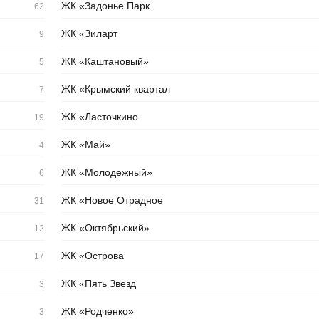
ЖК «Задонье Парк
62
ЖК «Зиларт
9
ЖК «Каштановый»
5
ЖК «Крымский квартал
7
ЖК «Ласточкино
19
ЖК «Май»
4
ЖК «Молодежный»
6
ЖК «Новое Отрадное
31
ЖК «Октябрьский»
12
ЖК «Острова
17
ЖК «Пять Звезд
3
ЖК «Родченко»
3