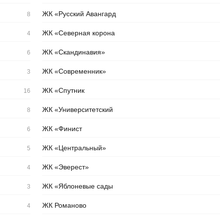
ЖК «Русский Авангард
8
ЖК «Северная корона
4
ЖК «Скандинавия»
6
ЖК «Современник»
3
ЖК «Спутник
16
ЖК «Университетский
8
ЖК «Финист
6
ЖК «Центральный»
5
ЖК «Эверест»
4
ЖК «Яблоневые сады
3
ЖК Романово
4