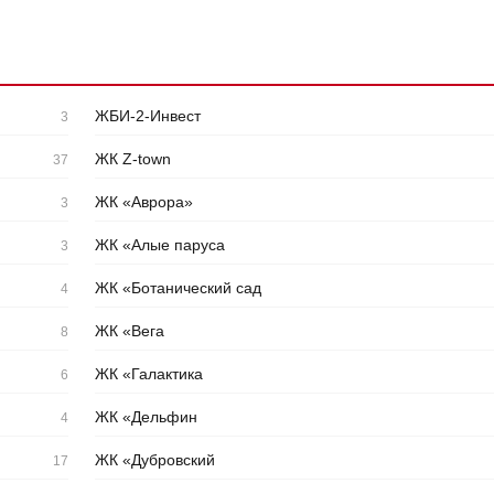
ЖБИ-2-Инвест
3
ЖК Z-town
37
ЖК «Аврора»
3
ЖК «Алые паруса
3
ЖК «Ботанический сад
4
ЖК «Вега
8
ЖК «Галактика
6
ЖК «Дельфин
4
ЖК «Дубровский
17