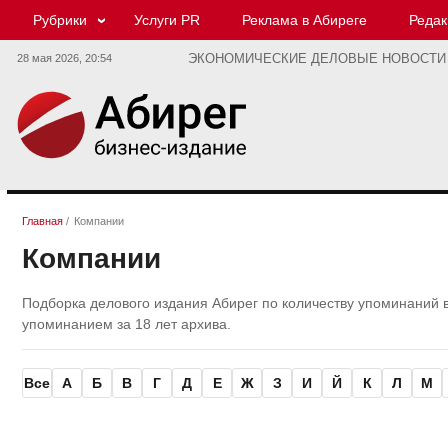
Рубрики
Услуги PR
Реклама в Абиреге
Редак
28 мая 2026,
20:54
ЭКОНОМИЧЕСКИЕ ДЕЛОВЫЕ НОВОСТИ
Главная
/
Компании
Компании
Подборка делового издания Абирег по количеству упоминаний 
упоминанием за 18 лет архива.
Все
А
Б
В
Г
Д
Е
Ж
З
И
Й
К
Л
М