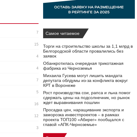
7
Самое читаемое
15
Торги на строительство школы за 1,1 млрд в
Белгородской области провалились без
заявок
4
Обанкротилась очередная трикотажная
фабрика из Черноземья
4
Михаила Гусева могут лишить мандата
7
депутата облдумы из‑за конфликта вокруг
КРТ в Воронеже
5
Рост производства сои, рапса и льна помог
сдержать цены на подсолнечник, но рынок
ждет выравнивания пошлин
16
Просадка цен, наращивание экспорта и
заморозка инвестпроектов – в рамках
12
проекта ТОП100 «Абирег» пообщался с
главой «АПК-Черноземье»
3