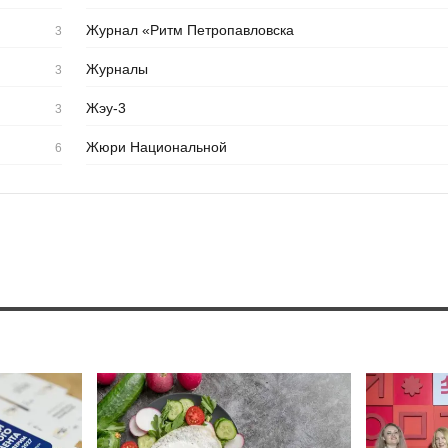
Журнал «Ритм Петропавловска
3
Журналы
3
Жэу-3
3
Жюри Национальной
6