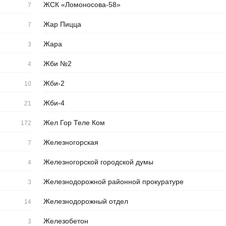
ЖСК «Ломоносова-58»
7
Жар Пицца
7
Жара
3
Жби №2
4
Жби-2
10
Жби-4
21
Жел Гор Теле Ком
172
Железногорская
7
Железногорской городской думы
4
Железнодорожной районной прокуратуре
3
Железнодорожный отдел
14
Железобетон
3