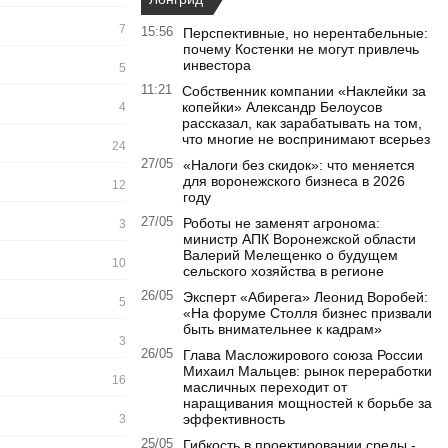
7
15:56
Перспективные, но нерентабельные:
почему Костенки не могут привлечь
инвестора
5
11:21
Собственник компании «Наклейки за
копейки» Александр Белоусов
4
рассказал, как зарабатывать на том,
что многие не воспринимают всерьез
24
27/05
«Налоги без скидок»: что меняется
для воронежского бизнеса в 2026
12
году
27/05
Роботы не заменят агронома:
3
министр АПК Воронежской области
Валерий Мелещенко о будущем
10
сельского хозяйства в регионе
26/05
Эксперт «Абирега» Леонид Воробей:
5
«На форуме Столля бизнес призвали
быть внимательнее к кадрам»
3
26/05
Глава Масложирового союза России
Михаил Мальцев: рынок переработки
16
масличных переходит от
наращивания мощностей к борьбе за
эффективность
3
25/05
Гибкость в проектировании среды -