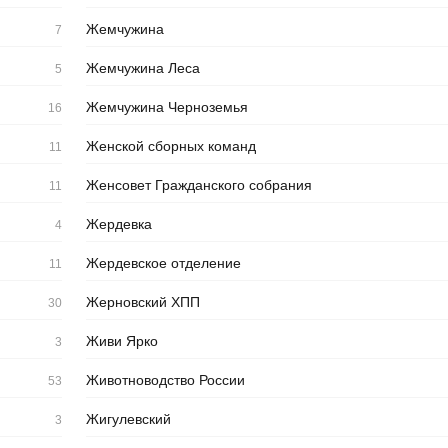
Жемчужина
7
Жемчужина Леса
5
Жемчужина Черноземья
16
Женской сборных команд
11
Женсовет Гражданского собрания
11
Жердевка
4
Жердевское отделение
11
Жерновский ХПП
30
Живи Ярко
3
Животноводство России
53
Жигулевский
3