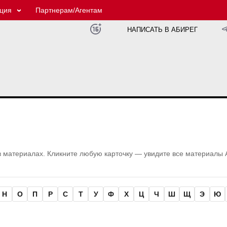
ция
Партнерам/Агентам
НАПИСАТЬ В АБИРЕГ
в материалах. Кликните любую карточку — увидите все материалы 
Н
О
П
Р
С
Т
У
Ф
Х
Ц
Ч
Ш
Щ
Э
Ю