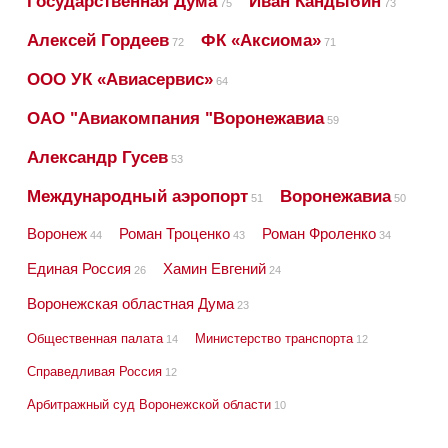
Государственная Дума
Иван Кандыбин
75
73
Алексей Гордеев
ФК «Аксиома»
72
71
ООО УК «Авиасервис»
64
ОАО "Авиакомпания "Воронежавиа
59
Александр Гусев
53
Международный аэропорт
Воронежавиа
51
50
Воронеж
Роман Троценко
Роман Фроленко
44
43
34
Единая Россия
Хамин Евгений
26
24
Воронежская областная Дума
23
Общественная палата
Министерство транспорта
14
12
Справедливая Россия
12
Арбитражный суд Воронежской области
10