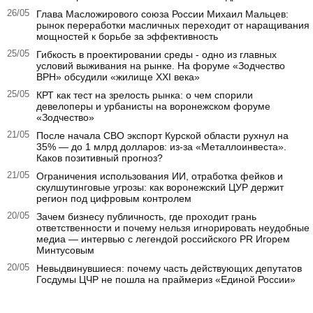
26/05
Глава Масложирового союза России Михаил Мальцев:
рынок переработки масличных переходит от наращивания
мощностей к борьбе за эффективность
25/05
Гибкость в проектировании среды - одно из главных
условий выживания на рынке. На форуме «Зодчество
ВРН» обсудили «жилище XXI века»
25/05
КРТ как тест на зрелость рынка: о чем спорили
девелоперы и урбанисты на воронежском форуме
«Зодчество»
21/05
После начала СВО экспорт Курской области рухнул на
35% — до 1 млрд долларов: из-за «Металлоинвеста».
Каков позитивный прогноз?
21/05
Ограничения использования ИИ, отработка фейков и
скулшутинговые угрозы: как воронежский ЦУР держит
регион под цифровым контролем
20/05
Зачем бизнесу публичность, где проходит грань
ответственности и почему нельзя игнорировать неудобные
медиа — интервью с легендой российского PR Игорем
Минтусовым
20/05
Невыдвинувшиеся: почему часть действующих депутатов
Госдумы ЦЧР не пошла на праймериз «Единой России»