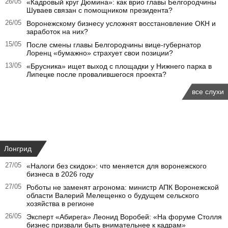
26/05
«Кадровый круг Дюмина»: как врио главы Белгородчины
Шуваев связан с помощником президента?
26/05
Воронежскому бизнесу усложнят восстановление ОКН и
заработок на них?
15/05
После смены главы Белгородчины вице-губернатор
Лоренц «бумажно» страхует свои позиции?
13/05
«Брусника» ищет выход с площадки у Нижнего парка в
Липецке после провалившегося проекта?
все слухи
Лонгрид
27/05
«Налоги без скидок»: что меняется для воронежского
бизнеса в 2026 году
27/05
Роботы не заменят агронома: министр АПК Воронежской
области Валерий Мелещенко о будущем сельского
хозяйства в регионе
26/05
Эксперт «Абирега» Леонид Воробей: «На форуме Столля
бизнес призвали быть внимательнее к кадрам»