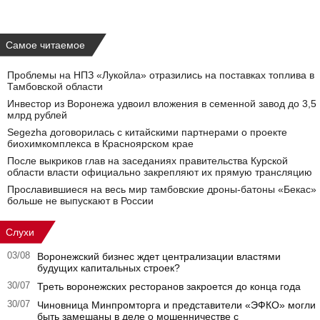
Самое читаемое
Проблемы на НПЗ «Лукойла» отразились на поставках топлива в
Тамбовской области
Инвестор из Воронежа удвоил вложения в семенной завод до 3,5
млрд рублей
Segezha договорилась с китайскими партнерами о проекте
биохимкомплекса в Красноярском крае
После выкриков глав на заседаниях правительства Курской
области власти официально закрепляют их прямую трансляцию
Прославившиеся на весь мир тамбовские дроны-батоны «Бекас»
больше не выпускают в России
Слухи
03/08
Воронежский бизнес ждет централизации властями
будущих капитальных строек?
30/07
Треть воронежских ресторанов закроется до конца года
30/07
Чиновница Минпромторга и представители «ЭФКО» могли
быть замешаны в деле о мошенничестве с