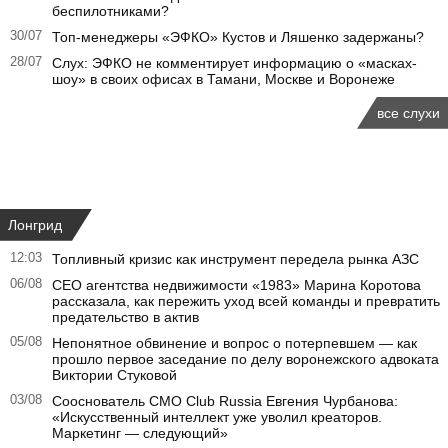
беспилотниками?
30/07
Топ-менеджеры «ЭФКО» Кустов и Ляшенко задержаны?
28/07
Слух: ЭФКО не комментирует информацию о «масках-
шоу» в своих офисах в Тамани, Москве и Воронеже
все слухи
Лонгрид
12:03
Топливный кризис как инструмент передела рынка АЗС
06/08
CEO агентства недвижимости «1983» Марина Коротова
рассказала, как пережить уход всей команды и превратить
предательство в актив
05/08
Непонятное обвинение и вопрос о потерпевшем — как
прошло первое заседание по делу воронежского адвоката
Виктории Стуковой
03/08
Сооснователь CMO Club Russia Евгения Чурбанова:
«Искусственный интеллект уже уволил креаторов.
Маркетинг — следующий»