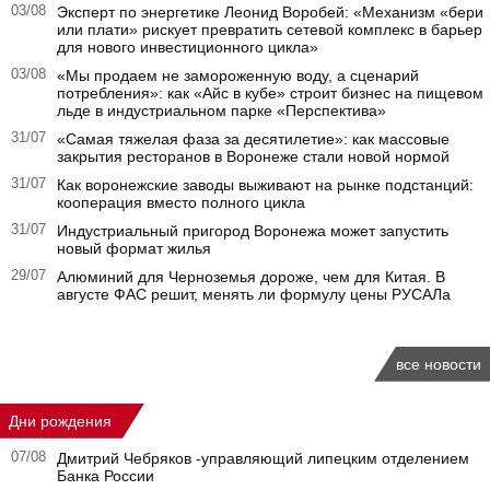
03/08
Эксперт по энергетике Леонид Воробей: «Механизм «бери
или плати» рискует превратить сетевой комплекс в барьер
для нового инвестиционного цикла»
03/08
«Мы продаем не замороженную воду, а сценарий
потребления»: как «Айс в кубе» строит бизнес на пищевом
льде в индустриальном парке «Перспектива»
31/07
«Самая тяжелая фаза за десятилетие»: как массовые
закрытия ресторанов в Воронеже стали новой нормой
31/07
Как воронежские заводы выживают на рынке подстанций:
кооперация вместо полного цикла
31/07
Индустриальный пригород Воронежа может запустить
новый формат жилья
29/07
Алюминий для Черноземья дороже, чем для Китая. В
августе ФАС решит, менять ли формулу цены РУСАЛа
все новости
Дни рождения
07/08
Дмитрий Чебряков -управляющий липецким отделением
Банка России