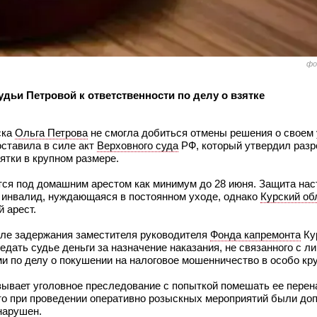
фо
дьи Петровой к ответственности по делу о взятке
ска
Ольга Петрова
не смогла добиться отмены решения о своем
оставила в силе акт
Верховного суда
РФ, который утвердил разр
ятки в крупном размере.
тся под домашним арестом как минимум до 28 июня. Защита нас
ть инвалид, нуждающаяся в постоянном уходе, однако
Курский об
 арест.
осле задержания заместителя руководителя
Фонда капремонта
Ку
едать судье деньги за назначение наказания, не связанного с 
и по делу о покушении на налоговое мошенничество в особо кр
зывает уголовное преследование с попыткой помешать ее перен
что при проведении оперативно розыскных мероприятий были д
нарушен.