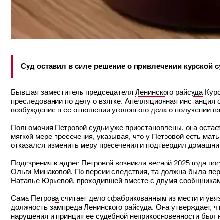
Суд оставил в силе решение о привлечении курской су
Бывшая заместитель председателя
Ленинского райсуда
Кур
преследовании по делу о взятке. Апелляционная инстанция 
возбуждение в ее отношении уголовного дела о получении вз
Полномочия
Петровой
судьи уже приостановлены, она остае
мягкой мере пресечения, указывая, что у Петровой есть ма
отказался изменить меру пресечения и подтвердил домашний
Подозрения в адрес Петровой возникли весной 2025 года п
Ольги Минаковой
. По версии следствия, та должна была пер
Наталье Юрьевой
, проходившей вместе с двумя сообщникам
Сама
Петрова
считает дело сфабрикованным из мести и увя
должность зампреда Ленинского райсуда. Она утверждает, 
нарушения и принцип ее судебной неприкосновенности был 