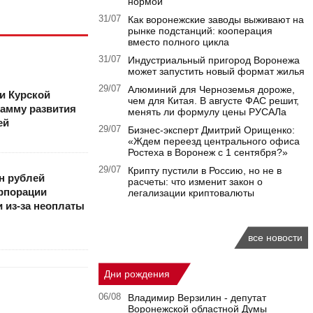
нормой
31/07
Как воронежские заводы выживают на
рынке подстанций: кооперация
вместо полного цикла
31/07
Индустриальный пригород Воронежа
может запустить новый формат жилья
29/07
Алюминий для Черноземья дороже,
и Курской
чем для Китая. В августе ФАС решит,
рамму развития
менять ли формулу цены РУСАЛа
ей
29/07
Бизнес-эксперт Дмитрий Орищенко:
«Ждем переезд центрального офиса
Ростеха в Воронеж с 1 сентября?»
29/07
Крипту пустили в Россию, но не в
н рублей
расчеты: что изменит закон о
рпорации
легализации криптовалюты
и из-за неоплаты
все новости
Дни рождения
06/08
Владимир Верзилин - депутат
Воронежской областной Думы