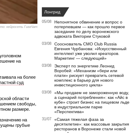
Лонгрид
05/08
Непонятное обвинение и вопрос о
потерпевшем — как прошло первое
то: нейросеть ГигаЧат
заседание по делу воронежского
адвоката Виктории Стуковой
03/08
Сооснователь CMO Club Russia
Евгения Чурбанова: «Искусственный
интеллект уже уволил креаторов.
 уголовном
Маркетинг — следующий»
ешение на
03/08
Эксперт по энергетике Леонид
Воробей: «Механизм «бери или
плати» рискует превратить сетевой
таивала на более
комплекс в барьер для нового
ластной суд
инвестиционного цикла»
03/08
«Мы продаем не замороженную воду,
а сценарий потребления»: как «Айс в
рской области
кубе» строит бизнес на пищевом льде
лишением свободы,
в индустриальном парке
упном размере.
«Перспектива»
31/07
«Самая тяжелая фаза за
азначению на
десятилетие»: как массовые закрытия
опущены грубые
ресторанов в Воронеже стали новой