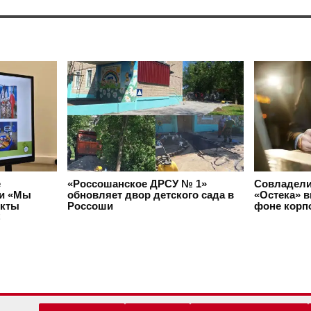
е
«Россошанское ДРСУ № 1»
Совладели
и «Мы
обновляет двор детского сада в
«Остека» 
екты
Россоши
фоне корп
С