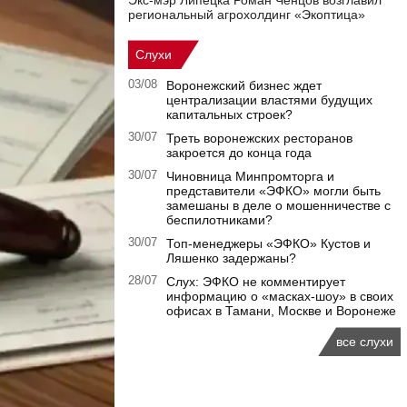
Экс-мэр Липецка Роман Ченцов возглавил
региональный агрохолдинг «Экоптица»
Слухи
03/08
Воронежский бизнес ждет
централизации властями будущих
капитальных строек?
30/07
Треть воронежских ресторанов
закроется до конца года
30/07
Чиновница Минпромторга и
представители «ЭФКО» могли быть
замешаны в деле о мошенничестве с
беспилотниками?
30/07
Топ-менеджеры «ЭФКО» Кустов и
Ляшенко задержаны?
28/07
Слух: ЭФКО не комментирует
информацию о «масках-шоу» в своих
офисах в Тамани, Москве и Воронеже
все слухи