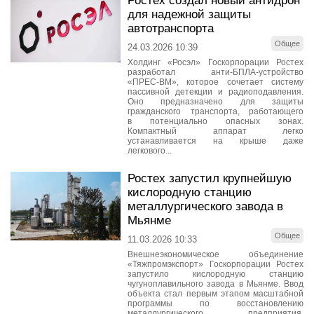
Ростех создал новый антидрон
для надежной защиты
автотранспорта
Общее
24.03.2026 10:39
Холдинг «Росэл» Госкорпорации Ростех
разработал анти-БПЛА-устройство
«ПРЕС-ВМ», которое сочетает систему
пассивной детекции и радиоподавления.
Оно предназначено для защиты
гражданского транспорта, работающего
в потенциально опасных зонах.
Компактный аппарат легко
устанавливается на крыше даже
легкового...
Ростех запустил крупнейшую
кислородную станцию
металлургического завода в
Мьянме
Общее
11.03.2026 10:33
Внешнеэкономическое объединение
«Тяжпромэкспорт» Госкорпорации Ростех
запустило кислородную станцию
чугуноплавильного завода в Мьянме. Ввод
объекта стал первым этапом масштабной
программы по восстановлению
металлургического предприятия,