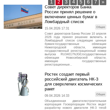
1
2
3
4
5
6
7
»
Совет директоров Банка
России принял решение о
включении ценных бумаг в
Ломбардный список
Общее
15.04.2026 17:31
Совет директоров Банка России 10 апреля
2026 года принял решение включить в
Ломбардный список следующие ценные
бумаги:государственные облигации
Нижегородской области, имеющие
государственный регистрационный номер
выпуска RU34017NJG0;государственные
облигации Новосибирской области,
имеющие государственные
регистрационные...
Ростех создает первый
российский двигатель НК-3
для сверхлегких космических
ракет
Общее
09.04.2026 14:33
Объединенная двигателестроительная
корпорация Госкорпорации Ростех ведет
разработку нового двигателя НК-3 тягой