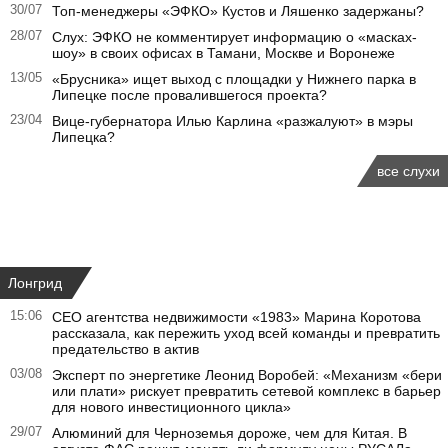
30/07
Топ-менеджеры «ЭФКО» Кустов и Ляшенко задержаны?
28/07
Слух: ЭФКО не комментирует информацию о «масках-
шоу» в своих офисах в Тамани, Москве и Воронеже
13/05
«Брусника» ищет выход с площадки у Нижнего парка в
Липецке после провалившегося проекта?
23/04
Вице-губернатора Илью Карлина «разжалуют» в мэры
Липецка?
все слухи
Лонгрид
15:06
CEO агентства недвижимости «1983» Марина Коротова
рассказала, как пережить уход всей команды и превратить
предательство в актив
03/08
Эксперт по энергетике Леонид Воробей: «Механизм «бери
или плати» рискует превратить сетевой комплекс в барьер
для нового инвестиционного цикла»
29/07
Алюминий для Черноземья дороже, чем для Китая. В