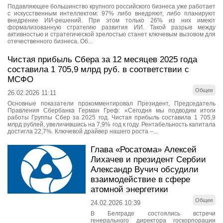
Подавляющее большинство крупного российского бизнеса уже работает
с искусственным интеллектом: 97% либо внедряют, либо планируют
внедрение ИИ-решений. При этом только 26% из них имеют
формализованную стратегию развития ИИ. Такой разрыв между
активностью и стратегической зрелостью станет ключевым вызовом для
отечественного бизнеса. Об...
Чистая прибыль Сбера за 12 месяцев 2025 года
составила 1 705,9 млрд руб. в соответствии с
МСФО
Общее
26.02.2026 11:11
Основные показатели прокомментировал Президент, Председатель
Правления Сбербанка Герман Греф: «Сегодня мы подводим итоги
работы Группы Сбер за 2025 год. Чистая прибыль составила 1 705,9
млрд рублей, увеличившись на 7,9% год к году. Рентабельность капитала
достигла 22,7%. Ключевой драйвер нашего роста –...
Глава «Росатома» Алексей
Лихачев и президент Сербии
Александр Вучич обсудили
взаимодействие в сфере
атомной энергетики
Общее
24.02.2026 10:39
В Белграде состоялись встречи
генерального директора госкорпорации