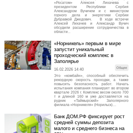
«Росатом» Алексея Лихачева с
президентом Республики Сербия
Александром Вучичем и с министром
горного дела и энергетики Сербии
Дубравкой Джедович. В ходе встречи
Алексей Лихачев и Александр Вучич
обсудили расширение сотрудничества в
области...
«Норникель» первым в мире
запустит уникальный
проходческий комплекс в
Заполярье
Общее
16.02.2026 14:40
Это «комбайн», способный обеспечить
рекордную скорость проходки, а также
повысить безопасность работ. Начать
испытания компания планирует во втором
квартале 2026 г. Комплекс весом около 700
т и длиной 160 м уже доставляется на
рудник «Таймырский» Заполярного
филиала «Норникеля» (Норильск)....
Банк ДОМ.РФ фиксирует рост
средней суммы депозита
малого и среднего бизнеса на