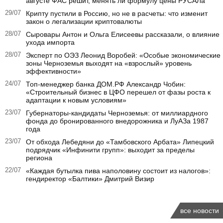
августе ФАС решит, менять ли формулу цены РУСАЛа
29/07
Крипту пустили в Россию, но не в расчеты: что изменит
закон о легализации криптовалюты
28/07
Сыровары Антон и Ольга Елисеевы рассказали, о влияние
ухода импорта
28/07
Эксперт по ОЭЗ Леонид Воробей: «Особые экономические
зоны Черноземья выходят на «взрослый» уровень
эффективности»
24/07
Топ-менеджер банка ДОМ.РФ Александр Чобин:
«Строительный бизнес в ЦФО перешел от фазы роста к
адаптации к новым условиям»
23/07
Губернаторы‑кандидаты Черноземья: от миллиардного
фонда до бронированного внедорожника и ЛуАЗа 1987
года
23/07
От обхода Лебедяни до «Тамбовского Арбата» Липецкий
подрядчик «Инфинити групп»: выходит за пределы
региона
22/07
«Каждая бутылка пива наполовину состоит из налогов»:
гендиректор «Балтики» Дмитрий Визир
все новости