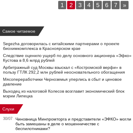
1
2
3
4
5
6
7
»
Самое читаемое
Segezha договорилась с китайскими партнерами о проекте
биохимкомплекса в Красноярском крае
Следствие оценило ущерб по делу основного акционера «Эфко»
Кустова в 8,6 млрд рублей
Арбитражный суд Москвы взыскал с «Костромской верфи» в
пользу ГТЛК 292,2 млн рублей неосновательного обогащения
Мясопереработчики Черноземья уперлись в сбыт и ценовое
давление
Выходец из налоговой Колесов возглавит экономический блок
мэрии Липецка
Слухи
30/07
Чиновница Минпромторга и представители «ЭФКО» могли
быть замешаны в деле о мошенничестве с
беспилотниками?