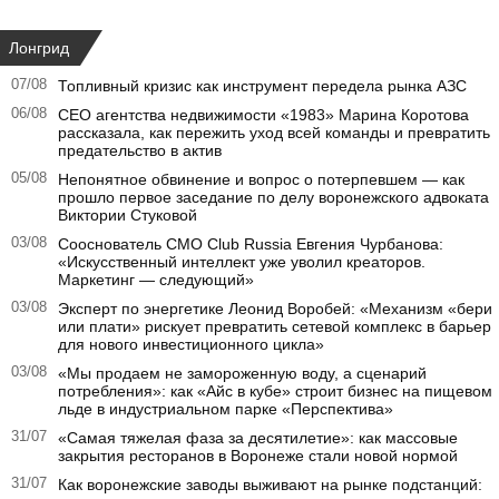
Лонгрид
07/08
Топливный кризис как инструмент передела рынка АЗС
06/08
CEO агентства недвижимости «1983» Марина Коротова
рассказала, как пережить уход всей команды и превратить
предательство в актив
05/08
Непонятное обвинение и вопрос о потерпевшем — как
прошло первое заседание по делу воронежского адвоката
Виктории Стуковой
03/08
Сооснователь CMO Club Russia Евгения Чурбанова:
«Искусственный интеллект уже уволил креаторов.
Маркетинг — следующий»
03/08
Эксперт по энергетике Леонид Воробей: «Механизм «бери
или плати» рискует превратить сетевой комплекс в барьер
для нового инвестиционного цикла»
03/08
«Мы продаем не замороженную воду, а сценарий
потребления»: как «Айс в кубе» строит бизнес на пищевом
льде в индустриальном парке «Перспектива»
31/07
«Самая тяжелая фаза за десятилетие»: как массовые
закрытия ресторанов в Воронеже стали новой нормой
31/07
Как воронежские заводы выживают на рынке подстанций: