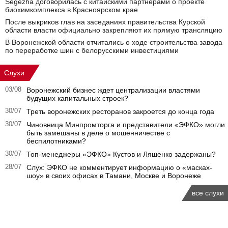
Segezha договорилась с китайскими партнерами о проекте
биохимкомплекса в Красноярском крае
После выкриков глав на заседаниях правительства Курской
области власти официально закрепляют их прямую трансляцию
В Воронежской области отчитались о ходе строительства завода
по переработке шин с белорусскими инвестициями
Слухи
03/08
Воронежский бизнес ждет централизации властями
будущих капитальных строек?
30/07
Треть воронежских ресторанов закроется до конца года
30/07
Чиновница Минпромторга и представители «ЭФКО» могли
быть замешаны в деле о мошенничестве с
беспилотниками?
30/07
Топ-менеджеры «ЭФКО» Кустов и Ляшенко задержаны?
28/07
Слух: ЭФКО не комментирует информацию о «масках-
шоу» в своих офисах в Тамани, Москве и Воронеже
все слухи