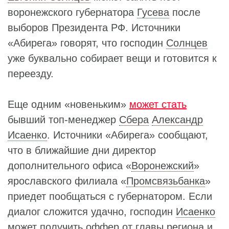
воронежского губернатора
Гусева
после
выборов Президента РФ. Источники
«Абирега» говорят, что господин
Солнцев
уже буквально собирает вещи и готовится к
переезду.
Еще одним «новеньким»
может стать
бывший топ-менеджер
Сбера
Александр
Исаенко
. Источники «Абирега» сообщают,
что в ближайшие дни директор
дополнительного офиса «
Воронежский
»
ярославского филиала «
Промсвязьбанка
»
приедет пообщаться с губернатором. Если
диалог сложится удачно, господин
Исаенко
может получить оффер от главы региона и