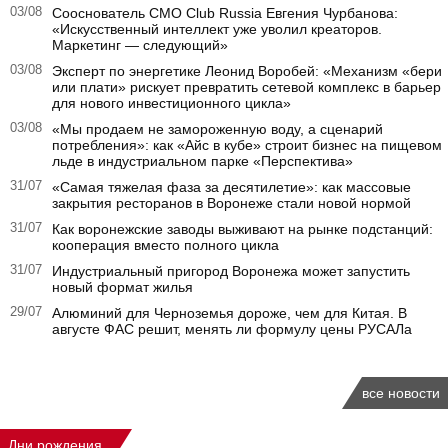
03/08
Сооснователь CMO Club Russia Евгения Чурбанова:
«Искусственный интеллект уже уволил креаторов.
Маркетинг — следующий»
03/08
Эксперт по энергетике Леонид Воробей: «Механизм «бери
или плати» рискует превратить сетевой комплекс в барьер
для нового инвестиционного цикла»
03/08
«Мы продаем не замороженную воду, а сценарий
потребления»: как «Айс в кубе» строит бизнес на пищевом
льде в индустриальном парке «Перспектива»
31/07
«Самая тяжелая фаза за десятилетие»: как массовые
закрытия ресторанов в Воронеже стали новой нормой
31/07
Как воронежские заводы выживают на рынке подстанций:
кооперация вместо полного цикла
31/07
Индустриальный пригород Воронежа может запустить
новый формат жилья
29/07
Алюминий для Черноземья дороже, чем для Китая. В
августе ФАС решит, менять ли формулу цены РУСАЛа
все новости
Дни рождения