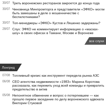
30/07
Треть воронежских ресторанов закроется до конца года
30/07
Чиновница Минпромторга и представители «ЭФКО» могли
быть замешаны в деле о мошенничестве с
беспилотниками?
30/07
Топ-менеджеры «ЭФКО» Кустов и Ляшенко задержаны?
28/07
Слух: ЭФКО не комментирует информацию о «масках-
шоу» в своих офисах в Тамани, Москве и Воронеже
все слухи
Лонгрид
07/08
Топливный кризис как инструмент передела рынка АЗС
06/08
CEO агентства недвижимости «1983» Марина Коротова
рассказала, как пережить уход всей команды и превратить
предательство в актив
05/08
Непонятное обвинение и вопрос о потерпевшем — как
прошло первое заседание по делу воронежского адвоката
Виктории Стуковой