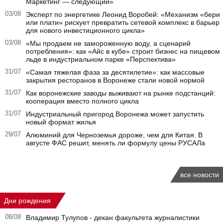
Маркетинг — следующий»
03/08
Эксперт по энергетике Леонид Воробей: «Механизм «бери
или плати» рискует превратить сетевой комплекс в барьер
для нового инвестиционного цикла»
03/08
«Мы продаем не замороженную воду, а сценарий
потребления»: как «Айс в кубе» строит бизнес на пищевом
льде в индустриальном парке «Перспектива»
31/07
«Самая тяжелая фаза за десятилетие»: как массовые
закрытия ресторанов в Воронеже стали новой нормой
31/07
Как воронежские заводы выживают на рынке подстанций:
кооперация вместо полного цикла
31/07
Индустриальный пригород Воронежа может запустить
новый формат жилья
29/07
Алюминий для Черноземья дороже, чем для Китая. В
августе ФАС решит, менять ли формулу цены РУСАЛа
все новости
Дни рождения
08/08
Владимир Тулупов - декан факультета журналистики