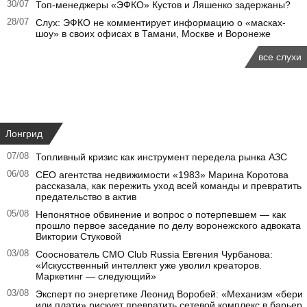
30/07
Топ-менеджеры «ЭФКО» Кустов и Ляшенко задержаны?
28/07
Слух: ЭФКО не комментирует информацию о «масках-
шоу» в своих офисах в Тамани, Москве и Воронеже
все слухи
Лонгрид
07/08
Топливный кризис как инструмент передела рынка АЗС
06/08
CEO агентства недвижимости «1983» Марина Коротова
рассказала, как пережить уход всей команды и превратить
предательство в актив
05/08
Непонятное обвинение и вопрос о потерпевшем — как
прошло первое заседание по делу воронежского адвоката
Виктории Стуковой
03/08
Сооснователь CMO Club Russia Евгения Чурбанова:
«Искусственный интеллект уже уволил креаторов.
Маркетинг — следующий»
03/08
Эксперт по энергетике Леонид Воробей: «Механизм «бери
или плати» рискует превратить сетевой комплекс в барьер