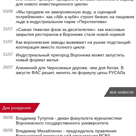
для нового инвестиционного цикла»
03/08
«Мы продаем не замороженную воду, а сценарий
потребления»: как «Айс в кубе» строит бизнес на пищевом
льде в индустриальном парке «Перспектива»
31/07
«Самая тяжелая фаза за десятилетие»: как массовые
закрытия ресторанов в Воронеже стали новой нормой
31/07
Как воронежские заводы выживают на рынке подстанций:
кооперация вместо полного цикла
31/07
Индустриальный пригород Воронежа может запустить
новый формат жилья
29/07
Алюминий для Черноземья дороже, чем для Китая. В
августе ФАС решит, менять ли формулу цены РУСАЛа
все новости
Дни рождения
08/08
Владимир Тулупов - декан факультета журналистики
Воронежского государственного университета
08/08
Владимир Михайленко - председатель правления
Воронежской региональной организации РСВА