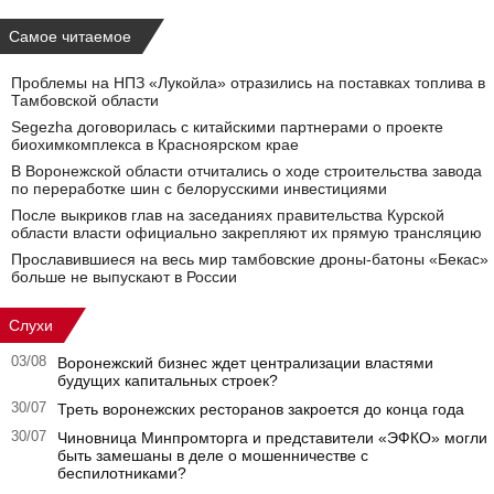
Самое читаемое
Проблемы на НПЗ «Лукойла» отразились на поставках топлива в
Тамбовской области
Segezha договорилась с китайскими партнерами о проекте
биохимкомплекса в Красноярском крае
В Воронежской области отчитались о ходе строительства завода
по переработке шин с белорусскими инвестициями
После выкриков глав на заседаниях правительства Курской
области власти официально закрепляют их прямую трансляцию
Прославившиеся на весь мир тамбовские дроны-батоны «Бекас»
больше не выпускают в России
Слухи
03/08
Воронежский бизнес ждет централизации властями
будущих капитальных строек?
30/07
Треть воронежских ресторанов закроется до конца года
30/07
Чиновница Минпромторга и представители «ЭФКО» могли
быть замешаны в деле о мошенничестве с
беспилотниками?