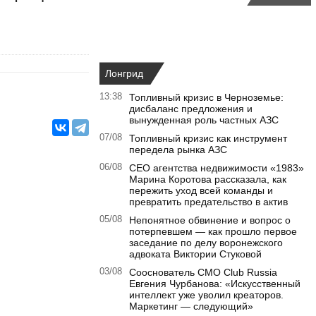
Лонгрид
13:38
Топливный кризис в Черноземье:
дисбаланс предложения и
вынужденная роль частных АЗС
07/08
Топливный кризис как инструмент
передела рынка АЗС
06/08
CEO агентства недвижимости «1983»
Марина Коротова рассказала, как
пережить уход всей команды и
превратить предательство в актив
05/08
Непонятное обвинение и вопрос о
потерпевшем — как прошло первое
заседание по делу воронежского
адвоката Виктории Стуковой
03/08
Сооснователь CMO Club Russia
Евгения Чурбанова: «Искусственный
интеллект уже уволил креаторов.
Маркетинг — следующий»