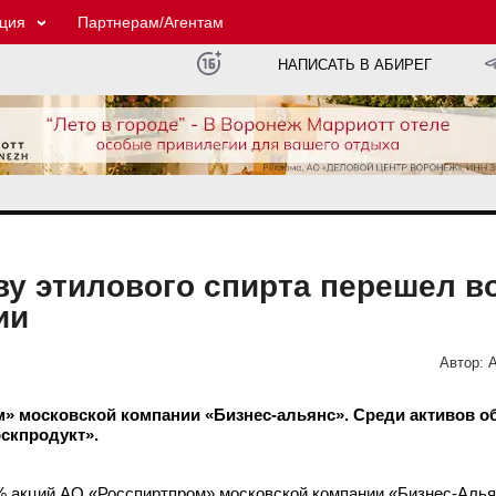
ция
Партнерам/Агентам
НАПИСАТЬ В АБИРЕГ
ву этилового спирта перешел в
ии
Автор:
А
» московской компании «Бизнес-альянс». Среди активов о
рскпродукт».
% акций
АО «Росспиртпром»
московской компании «
Бизнес-Алья