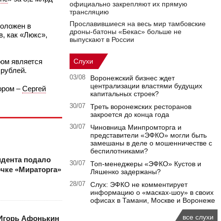
официально закрепляют их прямую
трансляцию
Прославившиеся на весь мир тамбовские
положен в
дроны-батоны «Бекас» больше не
, как «Люкс»,
выпускают в России
ром является
Слухи
 рублей.
03/08
Воронежский бизнес ждет
централизации властями будущих
ором –
Сергей
капитальных строек?
30/07
Треть воронежских ресторанов
закроется до конца года
30/07
Чиновница Минпромторга и
представители «ЭФКО» могли быть
замешаны в деле о мошенничестве с
беспилотниками?
идента подало
30/07
Топ-менеджеры «ЭФКО» Кустов и
очке «Мираторга»
Ляшенко задержаны?
28/07
Слух: ЭФКО не комментирует
информацию о «масках-шоу» в своих
офисах в Тамани, Москве и Воронеже
все слухи
Игорь Афонькин