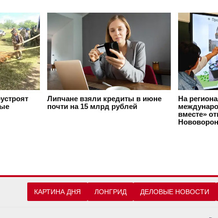
оустроят
Липчане взяли кредиты в июне
На регион
вые
почти на 15 млрд рублей
междунаро
вместе» о
Нововорон
КАРТИНА ДНЯ
ЛОНГРИД
ДЕЛОВЫЕ НОВОСТИ