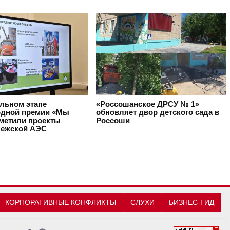
альном этапе
«Россошанское ДРСУ № 1»
дной премии «Мы
обновляет двор детского сада в
тметили проекты
Россоши
ежской АЭС
КОРПОРАТИВНЫЕ КОНФЛИКТЫ
СЛУХИ
БИЗНЕС-ГИД