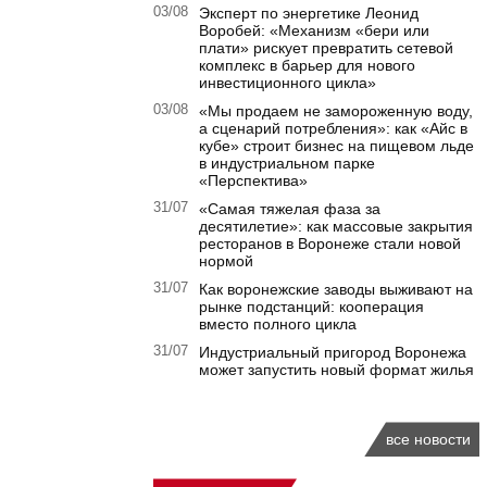
03/08
Эксперт по энергетике Леонид
Воробей: «Механизм «бери или
плати» рискует превратить сетевой
комплекс в барьер для нового
инвестиционного цикла»
03/08
«Мы продаем не замороженную воду,
а сценарий потребления»: как «Айс в
кубе» строит бизнес на пищевом льде
в индустриальном парке
«Перспектива»
31/07
«Самая тяжелая фаза за
десятилетие»: как массовые закрытия
ресторанов в Воронеже стали новой
нормой
31/07
Как воронежские заводы выживают на
рынке подстанций: кооперация
вместо полного цикла
31/07
Индустриальный пригород Воронежа
может запустить новый формат жилья
все новости