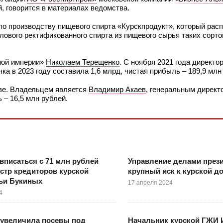
, говорится в материалах ведомства.
 по производству пищевого спирта «Курскпродукт», который рас
ового ректификованного спирта из пищевого сырья таких сортов
ной империи»
Николаем Терещенко
. С ноября 2021 года директо
чка в 2023 году составила 1,6 млрд, чистая прибыль – 189,9 млн
кве. Владельцем является
Владимир Акаев
, генеральным директ
ь – 16,5 млн рублей.
вписаться с 71 млн рублей
Управление делами през
естр кредиторов курской
крупный иск к курской д
мьи Букиных
17 апреля 2024
4
 увеличила посевы под
Начальник курской ГЖИ 