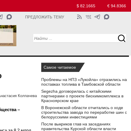
$ 82.1665
€ 94.8366
ПРЕДЛОЖИТЬ ТЕМУ
Самое читаемое
о
Проблемы на НПЗ «Лукойла» отразились на
поставках топлива в Тамбовской области
Segezha договорилась с китайскими
партнерами о проекте биохимкомплекса в
настасия Колпачева
Красноярском крае
В Воронежской области отчитались о ходе
бщества –
строительства завода по переработке шин с
белорусскими инвестициями
После выкриков глав на заседаниях
правительства Курской области власти
нс
» за 8,2 млрд