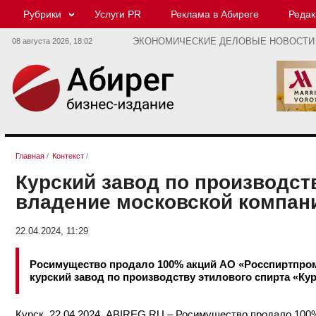
Рубрики
Услуги PR
Реклама в Абиреге
Редак
08 августа 2026,
18:02
ЭКОНОМИЧЕСКИЕ ДЕЛОВЫЕ НОВОСТИ
Главная
/
Контекст
/
Курский завод по производст
владение московской компан
22.04.2024, 11:29
Росимущество продало 100% акций АО «Росспиртпром
курский завод по производству этилового спирта «Ку
Курск. 22.04.2024. ABIREG.RU –
Росимущество
продало 100