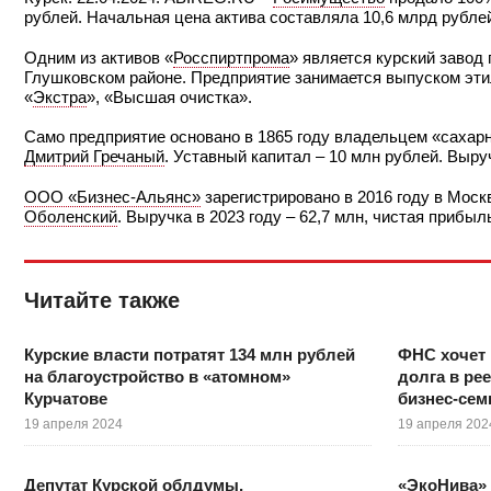
рублей. Начальная цена актива составляла 10,6 млрд рублей
Одним из активов «
Росспиртпрома
» является курский завод
Глушковском районе. Предприятие занимается выпуском этил
«
Экстра
», «Высшая очистка».
Само предприятие основано в 1865 году владельцем «сахар
Дмитрий Гречаный
. Уставный капитал – 10 млн рублей. Выру
ООО «Бизнес-Альянс»
зарегистрировано в 2016 году в Мос
Оболенский
. Выручка в 2023 году – 62,7 млн, чистая прибыл
Читайте также
Курские власти потратят 134 млн рублей
ФНС хочет 
на благоустройство в «атомном»
долга в ре
Курчатове
бизнес-се
19 апреля 2024
19 апреля 202
Депутат Курской облдумы,
«ЭкоНива»