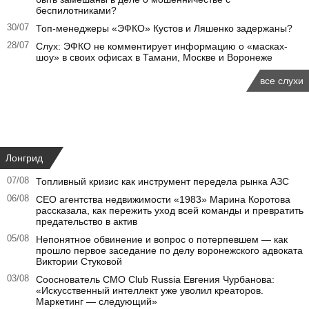
беспилотниками?
30/07
Топ-менеджеры «ЭФКО» Кустов и Ляшенко задержаны?
28/07
Слух: ЭФКО не комментирует информацию о «масках-
шоу» в своих офисах в Тамани, Москве и Воронеже
все слухи
Лонгрид
07/08
Топливный кризис как инструмент передела рынка АЗС
06/08
CEO агентства недвижимости «1983» Марина Коротова
рассказала, как пережить уход всей команды и превратить
предательство в актив
05/08
Непонятное обвинение и вопрос о потерпевшем — как
прошло первое заседание по делу воронежского адвоката
Виктории Стуковой
03/08
Сооснователь CMO Club Russia Евгения Чурбанова:
«Искусственный интеллект уже уволил креаторов.
Маркетинг — следующий»