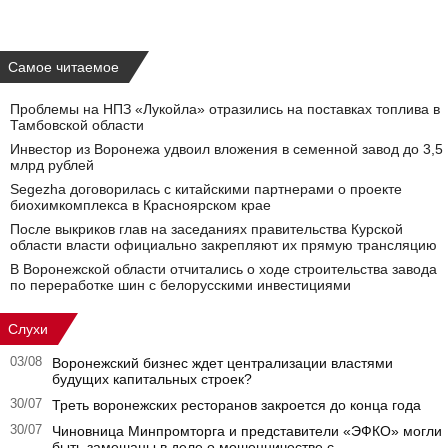
Самое читаемое
Проблемы на НПЗ «Лукойла» отразились на поставках топлива в
Тамбовской области
Инвестор из Воронежа удвоил вложения в семенной завод до 3,5
млрд рублей
Segezha договорилась с китайскими партнерами о проекте
биохимкомплекса в Красноярском крае
После выкриков глав на заседаниях правительства Курской
области власти официально закрепляют их прямую трансляцию
В Воронежской области отчитались о ходе строительства завода
по переработке шин с белорусскими инвестициями
Слухи
03/08
Воронежский бизнес ждет централизации властями
будущих капитальных строек?
30/07
Треть воронежских ресторанов закроется до конца года
30/07
Чиновница Минпромторга и представители «ЭФКО» могли
быть замешаны в деле о мошенничестве с