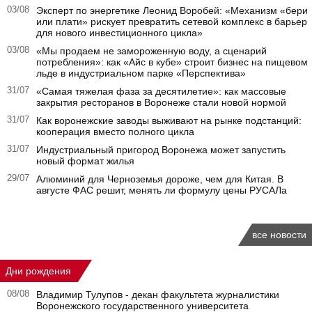
03/08
Эксперт по энергетике Леонид Воробей: «Механизм «бери
или плати» рискует превратить сетевой комплекс в барьер
для нового инвестиционного цикла»
03/08
«Мы продаем не замороженную воду, а сценарий
потребления»: как «Айс в кубе» строит бизнес на пищевом
льде в индустриальном парке «Перспектива»
31/07
«Самая тяжелая фаза за десятилетие»: как массовые
закрытия ресторанов в Воронеже стали новой нормой
31/07
Как воронежские заводы выживают на рынке подстанций:
кооперация вместо полного цикла
31/07
Индустриальный пригород Воронежа может запустить
новый формат жилья
29/07
Алюминий для Черноземья дороже, чем для Китая. В
августе ФАС решит, менять ли формулу цены РУСАЛа
все новости
Дни рождения
08/08
Владимир Тулупов - декан факультета журналистики
Воронежского государственного университета