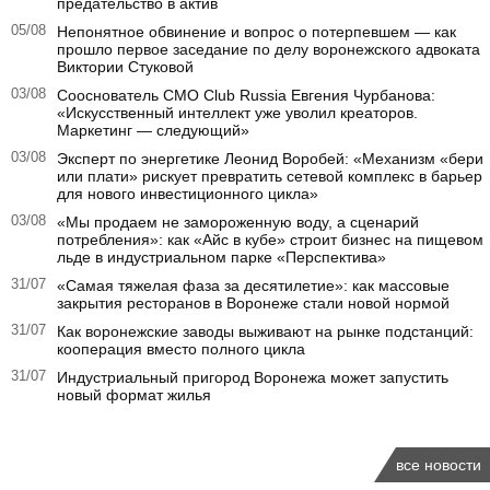
предательство в актив
05/08
Непонятное обвинение и вопрос о потерпевшем — как
прошло первое заседание по делу воронежского адвоката
Виктории Стуковой
03/08
Сооснователь CMO Club Russia Евгения Чурбанова:
«Искусственный интеллект уже уволил креаторов.
Маркетинг — следующий»
03/08
Эксперт по энергетике Леонид Воробей: «Механизм «бери
или плати» рискует превратить сетевой комплекс в барьер
для нового инвестиционного цикла»
03/08
«Мы продаем не замороженную воду, а сценарий
потребления»: как «Айс в кубе» строит бизнес на пищевом
льде в индустриальном парке «Перспектива»
31/07
«Самая тяжелая фаза за десятилетие»: как массовые
закрытия ресторанов в Воронеже стали новой нормой
31/07
Как воронежские заводы выживают на рынке подстанций:
кооперация вместо полного цикла
31/07
Индустриальный пригород Воронежа может запустить
новый формат жилья
все новости