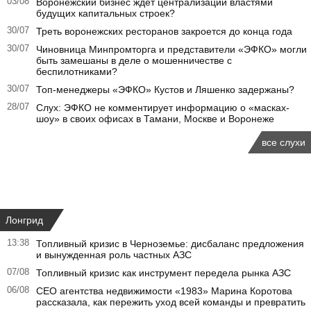
03/08
Воронежский бизнес ждет централизации властями
будущих капитальных строек?
30/07
Треть воронежских ресторанов закроется до конца года
30/07
Чиновница Минпромторга и представители «ЭФКО» могли
быть замешаны в деле о мошенничестве с
беспилотниками?
30/07
Топ-менеджеры «ЭФКО» Кустов и Ляшенко задержаны?
28/07
Слух: ЭФКО не комментирует информацию о «масках-
шоу» в своих офисах в Тамани, Москве и Воронеже
все слухи
Лонгрид
13:38
Топливный кризис в Черноземье: дисбаланс предложения
и вынужденная роль частных АЗС
07/08
Топливный кризис как инструмент передела рынка АЗС
06/08
CEO агентства недвижимости «1983» Марина Коротова
рассказала, как пережить уход всей команды и превратить