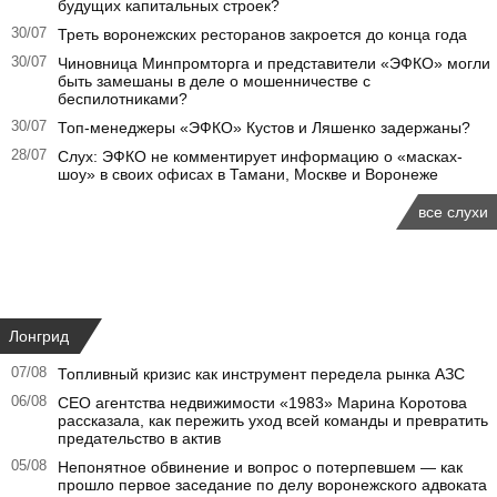
будущих капитальных строек?
30/07
Треть воронежских ресторанов закроется до конца года
30/07
Чиновница Минпромторга и представители «ЭФКО» могли
быть замешаны в деле о мошенничестве с
беспилотниками?
30/07
Топ-менеджеры «ЭФКО» Кустов и Ляшенко задержаны?
28/07
Слух: ЭФКО не комментирует информацию о «масках-
шоу» в своих офисах в Тамани, Москве и Воронеже
все слухи
Лонгрид
07/08
Топливный кризис как инструмент передела рынка АЗС
06/08
CEO агентства недвижимости «1983» Марина Коротова
рассказала, как пережить уход всей команды и превратить
предательство в актив
05/08
Непонятное обвинение и вопрос о потерпевшем — как
прошло первое заседание по делу воронежского адвоката