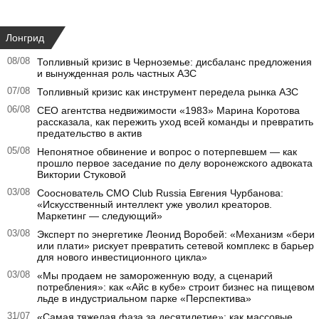
Лонгрид
08/08
Топливный кризис в Черноземье: дисбаланс предложения
и вынужденная роль частных АЗС
07/08
Топливный кризис как инструмент передела рынка АЗС
06/08
CEO агентства недвижимости «1983» Марина Коротова
рассказала, как пережить уход всей команды и превратить
предательство в актив
05/08
Непонятное обвинение и вопрос о потерпевшем — как
прошло первое заседание по делу воронежского адвоката
Виктории Стуковой
03/08
Сооснователь CMO Club Russia Евгения Чурбанова:
«Искусственный интеллект уже уволил креаторов.
Маркетинг — следующий»
03/08
Эксперт по энергетике Леонид Воробей: «Механизм «бери
или плати» рискует превратить сетевой комплекс в барьер
для нового инвестиционного цикла»
03/08
«Мы продаем не замороженную воду, а сценарий
потребления»: как «Айс в кубе» строит бизнес на пищевом
льде в индустриальном парке «Перспектива»
31/07
«Самая тяжелая фаза за десятилетие»: как массовые