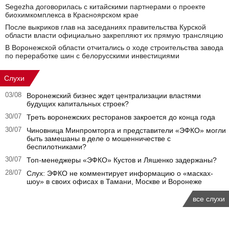
Segezha договорилась с китайскими партнерами о проекте
биохимкомплекса в Красноярском крае
После выкриков глав на заседаниях правительства Курской
области власти официально закрепляют их прямую трансляцию
В Воронежской области отчитались о ходе строительства завода
по переработке шин с белорусскими инвестициями
Слухи
03/08
Воронежский бизнес ждет централизации властями
будущих капитальных строек?
30/07
Треть воронежских ресторанов закроется до конца года
30/07
Чиновница Минпромторга и представители «ЭФКО» могли
быть замешаны в деле о мошенничестве с
беспилотниками?
30/07
Топ-менеджеры «ЭФКО» Кустов и Ляшенко задержаны?
28/07
Слух: ЭФКО не комментирует информацию о «масках-
шоу» в своих офисах в Тамани, Москве и Воронеже
все слухи