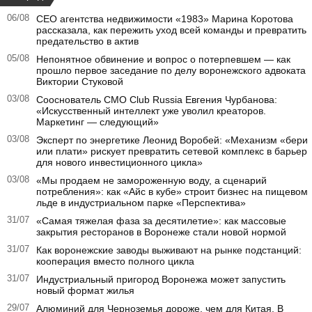
06/08
CEO агентства недвижимости «1983» Марина Коротова
рассказала, как пережить уход всей команды и превратить
предательство в актив
05/08
Непонятное обвинение и вопрос о потерпевшем — как
прошло первое заседание по делу воронежского адвоката
Виктории Стуковой
03/08
Сооснователь CMO Club Russia Евгения Чурбанова:
«Искусственный интеллект уже уволил креаторов.
Маркетинг — следующий»
03/08
Эксперт по энергетике Леонид Воробей: «Механизм «бери
или плати» рискует превратить сетевой комплекс в барьер
для нового инвестиционного цикла»
03/08
«Мы продаем не замороженную воду, а сценарий
потребления»: как «Айс в кубе» строит бизнес на пищевом
льде в индустриальном парке «Перспектива»
31/07
«Самая тяжелая фаза за десятилетие»: как массовые
закрытия ресторанов в Воронеже стали новой нормой
31/07
Как воронежские заводы выживают на рынке подстанций:
кооперация вместо полного цикла
31/07
Индустриальный пригород Воронежа может запустить
новый формат жилья
29/07
Алюминий для Черноземья дороже, чем для Китая. В