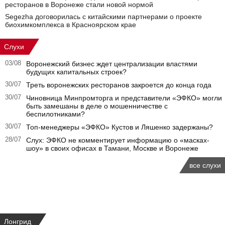
ресторанов в Воронеже стали новой нормой
Segezha договорилась с китайскими партнерами о проекте
биохимкомплекса в Красноярском крае
Слухи
03/08
Воронежский бизнес ждет централизации властями
будущих капитальных строек?
30/07
Треть воронежских ресторанов закроется до конца года
30/07
Чиновница Минпромторга и представители «ЭФКО» могли
быть замешаны в деле о мошенничестве с
беспилотниками?
30/07
Топ-менеджеры «ЭФКО» Кустов и Ляшенко задержаны?
28/07
Слух: ЭФКО не комментирует информацию о «масках-
шоу» в своих офисах в Тамани, Москве и Воронеже
все слухи
Лонгрид