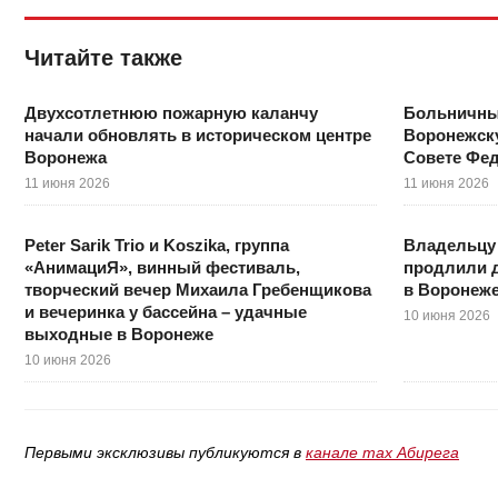
Читайте также
Двухсотлетнюю пожарную каланчу
Больничны
начали обновлять в историческом центре
Воронежску
Воронежа
Совете Фе
11 июня 2026
11 июня 2026
Peter Sarik Trio и Koszika, группа
Владельцу 
«АнимациЯ», винный фестиваль,
продлили д
творческий вечер Михаила Гребенщикова
в Воронеж
и вечеринка у бассейна – удачные
10 июня 2026
выходные в Воронеже
10 июня 2026
Первыми эксклюзивы публикуются в
канале max Абирега