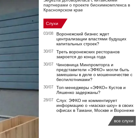
Segezha договорилась с китайскими
партнерами о проекте биохимкомплекса в
Красноярском крае
Слухи
03/08
Воронежский бизнес ждет
централизации властями будущих
капитальных строек?
30/07
Треть воронежских ресторанов
закроется до конца года
30/07
Чиновница Минпромторга и
представители «ЭФКО» могли быть
замешаны в деле о мошенничестве с
беспилотниками?
30/07
Топ-менеджеры «ЭФКО» Кустов и
Ляшенко задержаны?
28/07
Слух: ЭФКО не комментирует
информацию о «масках-шоу» в своих
офисах в Тамани, Москве и Воронеже
все слухи