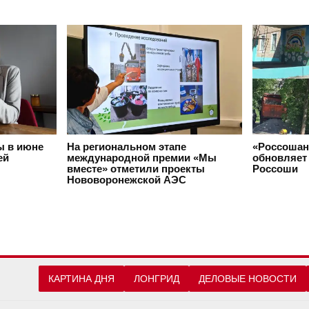
ы в июне
На региональном этапе
«Россошан
ей
международной премии «Мы
обновляет 
вместе» отметили проекты
Россоши
Нововоронежской АЭС
КАРТИНА ДНЯ
ЛОНГРИД
ДЕЛОВЫЕ НОВОСТИ