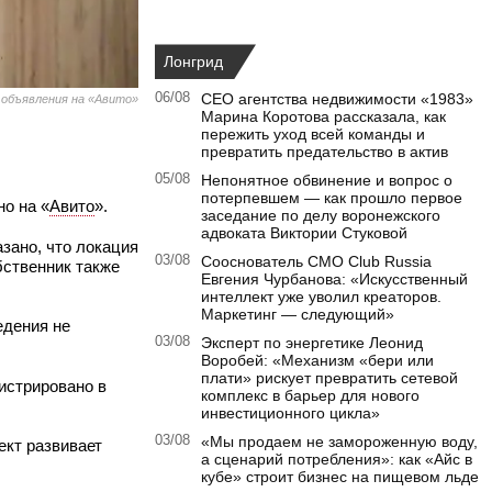
Лонгрид
06/08
CEO агентства недвижимости «1983»
 объявления на «Авито»
Марина Коротова рассказала, как
пережить уход всей команды и
превратить предательство в актив
05/08
Непонятное обвинение и вопрос о
потерпевшем — как прошло первое
но на «
Авито
».
заседание по делу воронежского
адвоката Виктории Стуковой
зано, что локация
03/08
Сооснователь CMO Club Russia
ственник также
Евгения Чурбанова: «Искусственный
интеллект уже уволил креаторов.
Маркетинг — следующий»
едения не
03/08
Эксперт по энергетике Леонид
Воробей: «Механизм «бери или
плати» рискует превратить сетевой
истрировано в
комплекс в барьер для нового
инвестиционного цикла»
03/08
«Мы продаем не замороженную воду,
ект развивает
а сценарий потребления»: как «Айс в
кубе» строит бизнес на пищевом льде