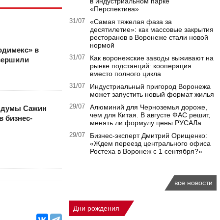
в индустриальном парке
«Перспектива»
31/07
«Самая тяжелая фаза за
десятилетие»: как массовые закрытия
ресторанов в Воронеже стали новой
нормой
одимекс» в
31/07
Как воронежские заводы выживают на
вершили
рынке подстанций: кооперация
вместо полного цикла
31/07
Индустриальный пригород Воронежа
может запустить новый формат жилья
29/07
Алюминий для Черноземья дороже,
лдумы Сажин
чем для Китая. В августе ФАС решит,
в бизнес-
менять ли формулу цены РУСАЛа
29/07
Бизнес-эксперт Дмитрий Орищенко:
«Ждем переезд центрального офиса
Ростеха в Воронеж с 1 сентября?»
все новости
Дни рождения