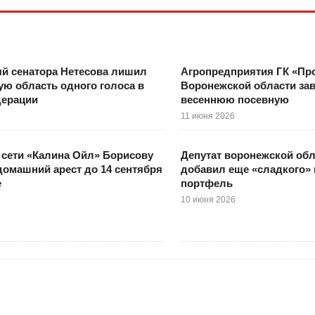
й сенатора Нетесова лишил
Агропредприятия ГК «Пр
ю область одного голоса в
Воронежской области за
дерации
весеннюю посевную
11 июня 2026
сети «Калина Ойл» Борисову
Депутат воронежской об
омашний арест до 14 сентября
добавил еще «сладкого» 
е
портфель
10 июня 2026