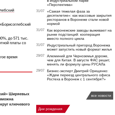
в индустриальном парке
«Перспектива»
лебский
31/07
«Самая тяжелая фаза за
десятилетие»: как массовые закрытия
ресторанов в Воронеже стали новой
нормой
 «Борисоглебский
31/07
Как воронежские заводы выживают на
рынке подстанций: кооперация
0%, до 571 тыс.
вместо полного цикла
отной платы со
31/07
Индустриальный пригород Воронежа
может запустить новый формат жилья
29/07
Алюминий для Черноземья дороже,
лгое время
чем для Китая. В августе ФАС решит,
менять ли формулу цены РУСАЛа
29/07
Бизнес-эксперт Дмитрий Орищенко:
«Ждем переезд центрального офиса
Ростеха в Воронеж с 1 сентября?»
ский» Ширяевых
все новости
озможна
круг ключевого
Дни рождения