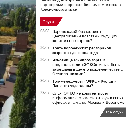
Segezha договорилась с китайскими
партнерами о проекте биохимкомплекса в
Красноярском крае
Слухи
03/08
Воронежский бизнес ждет
централизации властями будущих
капитальных строек?
30/07
Треть воронежских ресторанов
закроется до конца года
30/07
Чиновница Минпромторга и
представители «ЭФКО» могли быть
замешаны в деле о мошенничестве с
беспилотниками?
30/07
Топ-менеджеры «ЭФКО» Кустов и
Ляшенко задержаны?
28/07
Слух: ЭФКО не комментирует
информацию о «масках-шоу» в своих
офисах в Тамани, Москве и Воронеже
все слухи