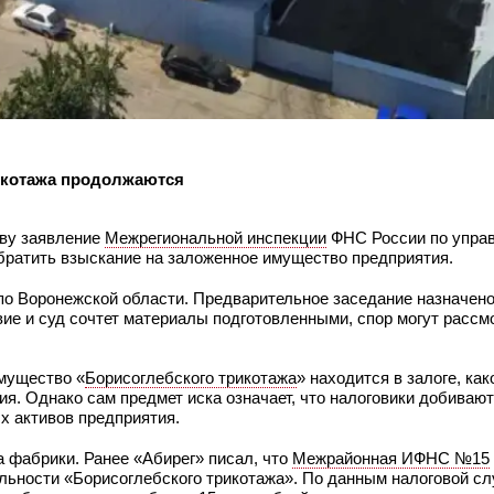
икотажа продолжаются
тву заявление
Межрегиональной инспекции
ФНС России по упра
обратить взыскание на заложенное имущество предприятия.
о Воронежской области. Предварительное заседание назначено
вие и суд сочтет материалы подготовленными, спор могут рассм
имущество «
Борисоглебского трикотажа
» находится в залоге, как
я. Однако сам предмет иска означает, что налоговики добивают
х активов предприятия.
 фабрики. Ранее «Абирег» писал, что
Межрайонная ИФНС №15
ельности «Борисоглебского трикотажа». По данным налоговой сл