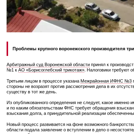
Проблемы крупного воронежского производителя тр
Арбитражный суд Воронежской области
принял к производс
№1 к
АО «Борисоглебский трикотаж»
. Налоговики требуют 
Третьим лицом в процессе указана
Межрайонная ИФНС №3
п
стороны не возразят против рассмотрения дела в их отсутст
существу в тот же день.
Из опубликованного определения не следует, какое именно 
и по каким обязательствам ФНС требует обращения взыскани
взыскания долга, а принудительной реализации обеспеченны
Новый процесс развивается на фоне возможного банкротства
области подала заявление о вступлении в дело о несостоят