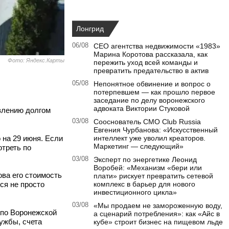
Лонгрид
06/08
CEO агентства недвижимости «1983»
Марина Коротова рассказала, как
Фото: Яндекс.Карты
пережить уход всей команды и
превратить предательство в актив
05/08
Непонятное обвинение и вопрос о
потерпевшем — как прошло первое
заседание по делу воронежского
адвоката Виктории Стуковой
влению долгом
03/08
Сооснователь CMO Club Russia
Евгения Чурбанова: «Искусственный
 на 29 июня. Если
интеллект уже уволил креаторов.
Маркетинг — следующий»
отреть по
03/08
Эксперт по энергетике Леонид
Воробей: «Механизм «бери или
ова его стоимость
плати» рискует превратить сетевой
ся не просто
комплекс в барьер для нового
инвестиционного цикла»
03/08
«Мы продаем не замороженную воду,
по Воронежской
а сценарий потребления»: как «Айс в
ужбы, счета
кубе» строит бизнес на пищевом льде