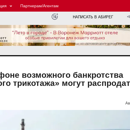
ция
Партнерам/Агентам
НАПИСАТЬ В АБИРЕГ
фоне возможного банкротства
го трикотажа» могут распродат
Ав