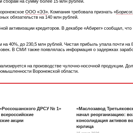
и сборам на сумму более 15 млн рублей.
воронежское
ООО «ЭЗ»
. Компания требовала признать «
Борисог
ных обязательств на 140 млн рублей.
ой активизации кредиторов. В декабре «Абирег» сообщал, что
 на 40%, до 230,5 млн рублей. Чистая прибыль упала почти на 8
еловек. В СМИ также появлялась информация о задержках зараб
иализируется на производстве чулочно-носочной продукции. До
промышленности Воронежской области.
 «Россошанского ДРСУ № 1»
«Маслозавод Третьяков
 всероссийские
начал реорганизацию: в
ские акции
консолидация активов во
юрлица