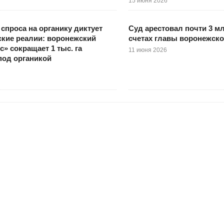
15 июня 2026
 спроса на органику диктует
Суд арестовал почти 3 м
кие реалии: воронежский
счетах главы воронежск
с» сокращает 1 тыс. га
11 июня 2026
под органикой