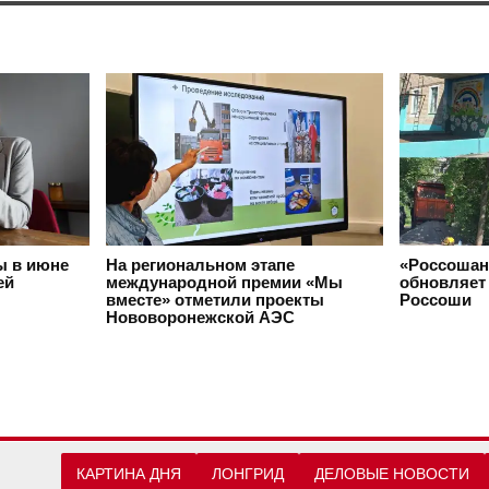
ы в июне
На региональном этапе
«Россошан
ей
международной премии «Мы
обновляет 
вместе» отметили проекты
Россоши
Нововоронежской АЭС
КАРТИНА ДНЯ
ЛОНГРИД
ДЕЛОВЫЕ НОВОСТИ