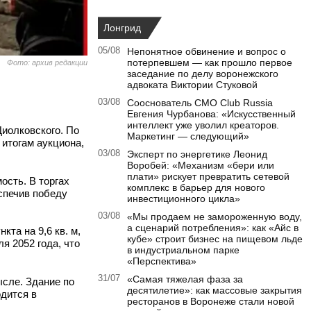
Лонгрид
05/08
Непонятное обвинение и вопрос о
потерпевшем — как прошло первое
Фото: архив редакции
заседание по делу воронежского
адвоката Виктории Стуковой
03/08
Сооснователь CMO Club Russia
Евгения Чурбанова: «Искусственный
интеллект уже уволил креаторов.
иолковского. По
Маркетинг — следующий»
 итогам аукциона,
03/08
Эксперт по энергетике Леонид
Воробей: «Механизм «бери или
плати» рискует превратить сетевой
ость. В торгах
комплекс в барьер для нового
спечив победу
инвестиционного цикла»
03/08
«Мы продаем не замороженную воду,
а сценарий потребления»: как «Айс в
кта на 9,6 кв. м,
кубе» строит бизнес на пищевом льде
я 2052 года, что
в индустриальном парке
«Перспектива»
31/07
«Самая тяжелая фаза за
сле. Здание по
десятилетие»: как массовые закрытия
одится в
ресторанов в Воронеже стали новой