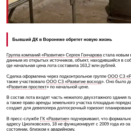
Бывший ДК в Воронеже обретет новую жизнь
Группа компаний «Развитие»
Сергея Гончарова
стала новым 
данным из открытых источников, объект, находившийся в со
где начальная цена лота составила 163,2 млн рублей.
Сделка оформлена через подконтрольное группе
ООО СЗ «Р
также участвовало
ООО СЗ «Развитие восход
». Оно было д
«
Развития проспект
» по начальной цене.
В состав лота входят часть нежилого двухэтажного здания пл
а также право аренды земельного участка площадью порядка 6
создает для девелопера долгосрочный горизонт планирован
В пресс-службе
ГК «Развитие»
подчеркивают, что формально
адресу Циолковского, 18 не функционирует с 2009 года из‑
состоянии, близком к аварийному.