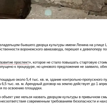
владельцем бывшего дворца культуры имени Ленина на улице Ц
бственности воронежского авиазавода, перешел к девелоперу по
азвитие проспект
», которое не стало повышать стартовую стоим
опущено к процедуре, но ценового предложения не заявило, обе
ощадью около 5,4 тыс. кв. м, здание контрольно‑пропускного пун
,5 тыс. кв. м. Арендный договор на землю действует до 1 апрел
ия по освоению площадки.
 объект уже нельзя назвать дворцом культуры в привычном смы
за несоответствия современным требованиям безопасности и нах