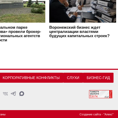
иальном парке
Воронежский бизнес ждет
ива» провели брокер-
централизации властями
гиональных агентств
будущих капитальных строек?
сти
КОРПОРАТИВНЫЕ КОНФЛИКТЫ
СЛУХИ
БИЗНЕС-ГИД
ганы
Создание сайта
- "Алекс"