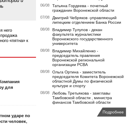
рритории и
ть
06/08
Татьяна Гордеева - почетный
гражданин Воронежской области
07/08
Дмитрий Чебряков -управляющий
липецким отделением Банка России
08/08
Владимир Тулупов - декан
я него
факультета журналистики
 продажа
Воронежского государственного
ного «пятна» к
университета
08/08
Владимир Михайленко -
председатель правления
Воронежской региональной
организации РСВА
08/08
Ольга Ортина - заместитель
председателя Комитета Воронежской
областной Думы по физической
Компания
культуре и спорту
ру для
08/08
Любовь Третьякова - замглавы
Тамбовской области , министра
финансов Тамбовской области
Подробнее
тном ударе по
сти человек,