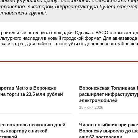
истемно улучшить среду: обеспечить безопасность те
странство, в котором инфраструктура будет отвеча
дставители группы.
строительный потенциал площадки. Сделка с ВАСО открывает дл
льтурного наследия в новый городской формат. Для авиазавода
ка и затрат, для района – шанс уйти от долгосрочного заброшен
против Metro в Воронеже
Воронежская Топливная 
на торги за 23,5 млн рублей
расширяет инфраструкту
электромобилей
25 июня 2026
ев осталось несколько дней,
Число погибших при раке
ть квартиру с низкой
Воронежу выросло до ше
ставкой
еще 62 пострадали