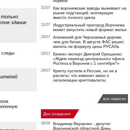
нормой
31/07
Как воронежские заводы выживают на
рынке подстанций: кооперация
– только
вместо полного цикла
тоя здание
31/07
Индустриальный пригород Воронежа
может запустить новый формат жилья
29/07
Алюминий для Черноземья дороже,
чем для Китая. В августе ФАС решит,
менять ли формулу цены РУСАЛа
ы следы
29/07
Бизнес-эксперт Дмитрий Орищенко:
«Ждем переезд центрального офиса
Ростеха в Воронеж с 1 сентября?»
29/07
Крипту пустили в Россию, но не в
расчеты: что изменит закон о
жителей
легализации криптовалюты
все новости
роза
ногенную
Дни рождения
06/08
Владимир Верзилин - депутат
Воронежской областной Думы