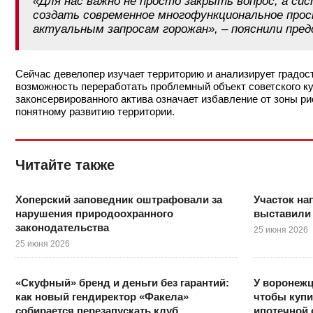
«Для нас важно не просто закрыть вопрос, а с
создать современное многофункциональное про
актуальным запросам горожан», – пояснили пре
Сейчас девелопер изучает территорию и анализирует градо
возможность переработать проблемный объект советского ку
законсервированного актива означает избавление от зоны рис
понятному развитию территории.
Читайте также
Хоперский заповедник оштрафовали за
Участок на
нарушения природоохранного
выставили 
законодательства
25 июня 2026
25 июня 2026
«Скуфный» бренд и деньги без гарантий:
У воронежц
как новый гендиректор «Факела»
чтобы купи
собирается перезапускать клуб
ипотечной 