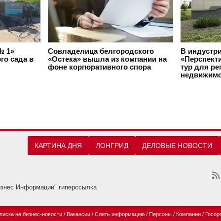
№ 1»
Совладелица белгородского
В индустр
го сада в
«Остека» вышла из компании на
«Перспект
фоне корпоративного спора
тур для ре
недвижимо
КАРТИНА ДНЯ
ЛОНГРИД
ДЕЛОВЫЕ НОВОСТИ
изнес Информации" гиперссылка
писка на бизнес-новости
/
Вакансии
/
Слить информацию
/
Персоны
/
Компании
/
Госор