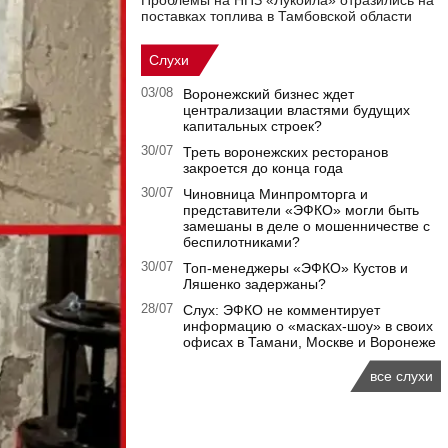
Проблемы на НПЗ «Лукойла» отразились на
поставках топлива в Тамбовской области
Слухи
03/08
Воронежский бизнес ждет
централизации властями будущих
капитальных строек?
30/07
Треть воронежских ресторанов
закроется до конца года
30/07
Чиновница Минпромторга и
представители «ЭФКО» могли быть
замешаны в деле о мошенничестве с
беспилотниками?
30/07
Топ-менеджеры «ЭФКО» Кустов и
Ляшенко задержаны?
28/07
Слух: ЭФКО не комментирует
информацию о «масках-шоу» в своих
офисах в Тамани, Москве и Воронеже
все слухи