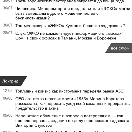
30/07
Треть воронежских ресторанов закроется до конца года
30/07
Чиновница Минпромторга и представители «ЭФКО» могли
быть замешаны в деле о мошенничестве с
беспилотниками?
30/07
Топ-менеджеры «ЭФКО» Кустов и Ляшенко задержаны?
28/07
Слух: ЭФКО не комментирует информацию о «масках-
шоу» в своих офисах в Тамани, Москве и Воронеже
все слухи
Лонгрид
12:03
Топливный кризис как инструмент передела рынка АЗС
06/08
CEO агентства недвижимости «1983» Марина Коротова
рассказала, как пережить уход всей команды и превратить
предательство в актив
05/08
Непонятное обвинение и вопрос о потерпевшем — как
прошло первое заседание по делу воронежского адвоката
Виктории Стуковой