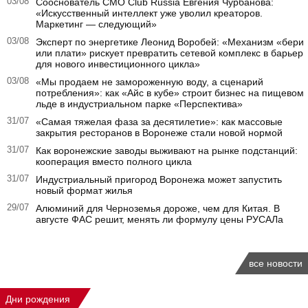
03/08
Сооснователь CMO Club Russia Евгения Чурбанова:
«Искусственный интеллект уже уволил креаторов.
Маркетинг — следующий»
03/08
Эксперт по энергетике Леонид Воробей: «Механизм «бери
или плати» рискует превратить сетевой комплекс в барьер
для нового инвестиционного цикла»
03/08
«Мы продаем не замороженную воду, а сценарий
потребления»: как «Айс в кубе» строит бизнес на пищевом
льде в индустриальном парке «Перспектива»
31/07
«Самая тяжелая фаза за десятилетие»: как массовые
закрытия ресторанов в Воронеже стали новой нормой
31/07
Как воронежские заводы выживают на рынке подстанций:
кооперация вместо полного цикла
31/07
Индустриальный пригород Воронежа может запустить
новый формат жилья
29/07
Алюминий для Черноземья дороже, чем для Китая. В
августе ФАС решит, менять ли формулу цены РУСАЛа
все новости
Дни рождения