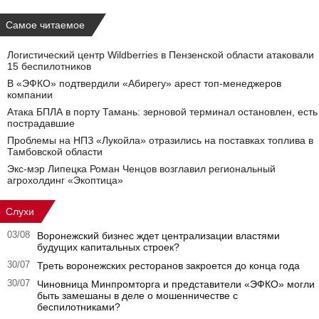
Самое читаемое
Логистический центр Wildberries в Пензенской области атаковали
15 беспилотников
В «ЭФКО» подтвердили «Абирегу» арест топ-менеджеров
компании
Атака БПЛА в порту Тамань: зерновой терминал остановлен, есть
пострадавшие
Проблемы на НПЗ «Лукойла» отразились на поставках топлива в
Тамбовской области
Экс-мэр Липецка Роман Ченцов возглавил региональный
агрохолдинг «Экоптица»
Слухи
03/08
Воронежский бизнес ждет централизации властями
будущих капитальных строек?
30/07
Треть воронежских ресторанов закроется до конца года
30/07
Чиновница Минпромторга и представители «ЭФКО» могли
быть замешаны в деле о мошенничестве с
беспилотниками?