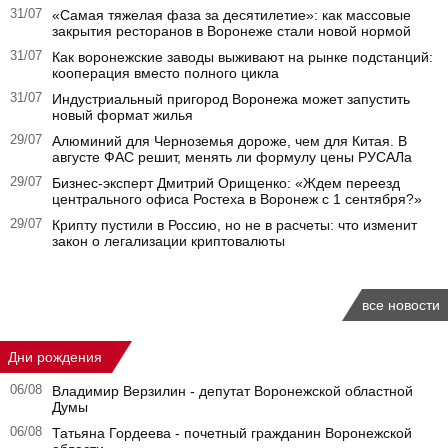
31/07
«Самая тяжелая фаза за десятилетие»: как массовые
закрытия ресторанов в Воронеже стали новой нормой
31/07
Как воронежские заводы выживают на рынке подстанций:
кооперация вместо полного цикла
31/07
Индустриальный пригород Воронежа может запустить
новый формат жилья
29/07
Алюминий для Черноземья дороже, чем для Китая. В
августе ФАС решит, менять ли формулу цены РУСАЛа
29/07
Бизнес-эксперт Дмитрий Орищенко: «Ждем переезд
центрального офиса Ростеха в Воронеж с 1 сентября?»
29/07
Крипту пустили в Россию, но не в расчеты: что изменит
закон о легализации криптовалюты
все новости
Дни рождения
06/08
Владимир Верзилин - депутат Воронежской областной
Думы
06/08
Татьяна Гордеева - почетный гражданин Воронежской