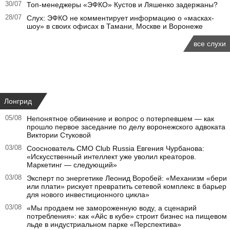
30/07
Топ-менеджеры «ЭФКО» Кустов и Ляшенко задержаны?
28/07
Слух: ЭФКО не комментирует информацию о «масках-
шоу» в своих офисах в Тамани, Москве и Воронеже
все слухи
Лонгрид
05/08
Непонятное обвинение и вопрос о потерпевшем — как
прошло первое заседание по делу воронежского адвоката
Виктории Стуковой
03/08
Сооснователь CMO Club Russia Евгения Чурбанова:
«Искусственный интеллект уже уволил креаторов.
Маркетинг — следующий»
03/08
Эксперт по энергетике Леонид Воробей: «Механизм «бери
или плати» рискует превратить сетевой комплекс в барьер
для нового инвестиционного цикла»
03/08
«Мы продаем не замороженную воду, а сценарий
потребления»: как «Айс в кубе» строит бизнес на пищевом
льде в индустриальном парке «Перспектива»