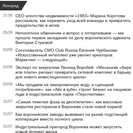
Лонгрид
15:06
CEO агентства недвижимости «1983» Марина Коротова
рассказала, как пережить уход всей команды и превратить
предательство в актив
05/08
Непонятное обвинение и вопрос о потерпевшем — как
прошло первое заседание по делу воронежского адвоката
Виктории Стуковой
03/08
Сооснователь CMO Club Russia Евгения Чурбанова:
«Искусственный интеллект уже уволил креаторов.
Маркетинг — следующий»
03/08
Эксперт по энергетике Леонид Воробей: «Механизм «бери
или плати» рискует превратить сетевой комплекс в барьер
для нового инвестиционного цикла»
03/08
«Мы продаем не замороженную воду, а сценарий
потребления»: как «Айс в кубе» строит бизнес на пищевом
льде в индустриальном парке «Перспектива»
31/07
«Самая тяжелая фаза за десятилетие»: как массовые
закрытия ресторанов в Воронеже стали новой нормой
31/07
Как воронежские заводы выживают на рынке подстанций:
кооперация вместо полного цикла
31/07
Индустриальный пригород Воронежа может запустить
новый формат жилья