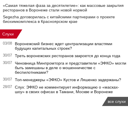
«Самая тяжелая фаза за десятилетие»: как массовые закрытия
ресторанов в Воронеже стали новой нормой
Segezha договорилась с китайскими партнерами о проекте
биохимкомплекса в Красноярском крае
Слухи
03/08
Воронежский бизнес ждет централизации властями
будущих капитальных строек?
30/07
Треть воронежских ресторанов закроется до конца года
30/07
Чиновница Минпромторга и представители «ЭФКО» могли
быть замешаны в деле о мошенничестве с
беспилотниками?
30/07
Топ-менеджеры «ЭФКО» Кустов и Ляшенко задержаны?
28/07
Слух: ЭФКО не комментирует информацию о «масках-
шоу» в своих офисах в Тамани, Москве и Воронеже
все слухи