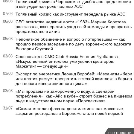
08/08
Топливный кризис в Черноземье: дисбаланс предложения
и вынужденная роль частных АЗС
07/08
Топливный кризис как инструмент передела рынка АЗС
06/08
CEO агентства недвижимости «1983» Марина Коротова
рассказала, как пережить уход всей команды и превратить
предательство в актив
05/08
Непонятное обвинение и вопрос о потерпевшем — как
прошло первое заседание по делу воронежского адвоката
Виктории Стуковой
03/08
Сооснователь CMO Club Russia Евгения Чурбанова:
«Искусственный интеллект уже уволил креаторов.
Маркетинг — следующий»
03/08
Эксперт по энергетике Леонид Воробей: «Механизм «бери
или плати» рискует превратить сетевой комплекс в барьер
для нового инвестиционного цикла»
03/08
«Мы продаем не замороженную воду, а сценарий
потребления»: как «Айс в кубе» строит бизнес на пищевом
льде в индустриальном парке «Перспектива»
31/07
«Самая тяжелая фаза за десятилетие»: как массовые
закрытия ресторанов в Воронеже стали новой нормой
все новости