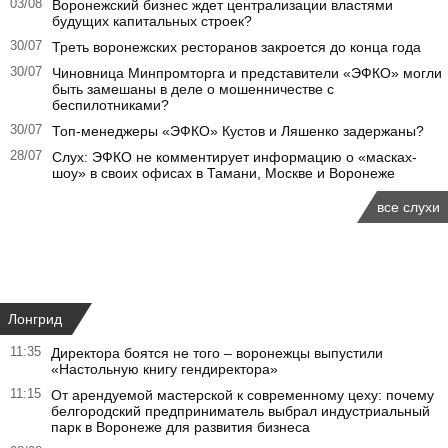
03/08
Воронежский бизнес ждет централизации властями
будущих капитальных строек?
30/07
Треть воронежских ресторанов закроется до конца года
30/07
Чиновница Минпромторга и представители «ЭФКО» могли
быть замешаны в деле о мошенничестве с
беспилотниками?
30/07
Топ-менеджеры «ЭФКО» Кустов и Ляшенко задержаны?
28/07
Слух: ЭФКО не комментирует информацию о «масках-
шоу» в своих офисах в Тамани, Москве и Воронеже
все слухи
Лонгрид
11:35
Директора боятся не того – воронежцы выпустили
«Настольную книгу гендиректора»
11:15
От арендуемой мастерской к современному цеху: почему
белгородский предприниматель выбрал индустриальный
парк в Воронеже для развития бизнеса