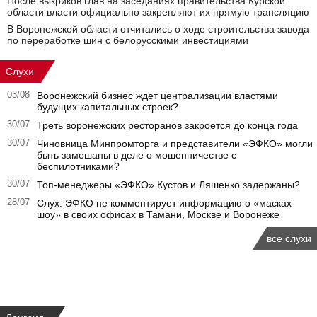
После выкриков глав на заседаниях правительства Курской
области власти официально закрепляют их прямую трансляцию
В Воронежской области отчитались о ходе строительства завода
по переработке шин с белорусскими инвестициями
Слухи
03/08
Воронежский бизнес ждет централизации властями
будущих капитальных строек?
30/07
Треть воронежских ресторанов закроется до конца года
30/07
Чиновница Минпромторга и представители «ЭФКО» могли
быть замешаны в деле о мошенничестве с
беспилотниками?
30/07
Топ-менеджеры «ЭФКО» Кустов и Ляшенко задержаны?
28/07
Слух: ЭФКО не комментирует информацию о «масках-
шоу» в своих офисах в Тамани, Москве и Воронеже
все слухи