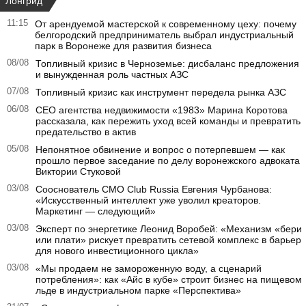
Лонгрид
11:15
От арендуемой мастерской к современному цеху: почему
белгородский предприниматель выбрал индустриальный
парк в Воронеже для развития бизнеса
08/08
Топливный кризис в Черноземье: дисбаланс предложения
и вынужденная роль частных АЗС
07/08
Топливный кризис как инструмент передела рынка АЗС
06/08
CEO агентства недвижимости «1983» Марина Коротова
рассказала, как пережить уход всей команды и превратить
предательство в актив
05/08
Непонятное обвинение и вопрос о потерпевшем — как
прошло первое заседание по делу воронежского адвоката
Виктории Стуковой
03/08
Сооснователь CMO Club Russia Евгения Чурбанова:
«Искусственный интеллект уже уволил креаторов.
Маркетинг — следующий»
03/08
Эксперт по энергетике Леонид Воробей: «Механизм «бери
или плати» рискует превратить сетевой комплекс в барьер
для нового инвестиционного цикла»
03/08
«Мы продаем не замороженную воду, а сценарий
потребления»: как «Айс в кубе» строит бизнес на пищевом
льде в индустриальном парке «Перспектива»