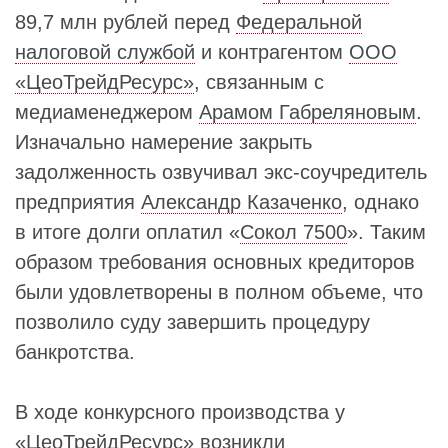
89,7 млн рублей перед
Федеральной
налоговой службой
и контрагентом
ООО
«ЦеоТрейдРесурс»
, связанным с
медиаменеджером
Арамом Габреляновым
.
Изначально намерение закрыть
задолженность озвучивал экс-соучредитель
предприятия
Александр Казаченко
, однако
в итоге долги оплатил «
Сокол 7500
». Таким
образом требования основных кредиторов
были удовлетворены в полном объеме, что
позволило суду завершить процедуру
банкротства.
В ходе конкурсного производства у
«
ЦеоТрейдРесурс
» возникли