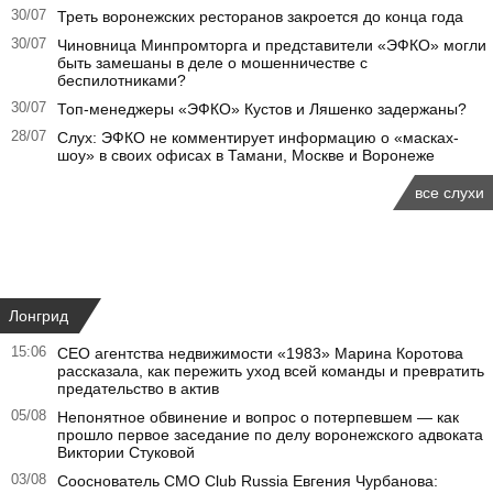
30/07
Треть воронежских ресторанов закроется до конца года
30/07
Чиновница Минпромторга и представители «ЭФКО» могли
быть замешаны в деле о мошенничестве с
беспилотниками?
30/07
Топ-менеджеры «ЭФКО» Кустов и Ляшенко задержаны?
28/07
Слух: ЭФКО не комментирует информацию о «масках-
шоу» в своих офисах в Тамани, Москве и Воронеже
все слухи
Лонгрид
15:06
CEO агентства недвижимости «1983» Марина Коротова
рассказала, как пережить уход всей команды и превратить
предательство в актив
05/08
Непонятное обвинение и вопрос о потерпевшем — как
прошло первое заседание по делу воронежского адвоката
Виктории Стуковой
03/08
Сооснователь CMO Club Russia Евгения Чурбанова: