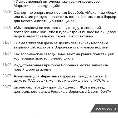
«Искусственный интеллект уже уволил креаторов.
Маркетинг — следующий»
03/08
Эксперт по энергетике Леонид Воробей: «Механизм «бери
или плати» рискует превратить сетевой комплекс в барьер
для нового инвестиционного цикла»
03/08
«Мы продаем не замороженную воду, а сценарий
потребления»: как «Айс в кубе» строит бизнес на пищевом
льде в индустриальном парке «Перспектива»
31/07
«Самая тяжелая фаза за десятилетие»: как массовые
закрытия ресторанов в Воронеже стали новой нормой
31/07
Как воронежские заводы выживают на рынке подстанций:
кооперация вместо полного цикла
31/07
Индустриальный пригород Воронежа может запустить
новый формат жилья
29/07
Алюминий для Черноземья дороже, чем для Китая. В
августе ФАС решит, менять ли формулу цены РУСАЛа
29/07
Бизнес-эксперт Дмитрий Орищенко: «Ждем переезд
центрального офиса Ростеха в Воронеж с 1 сентября?»
все новости