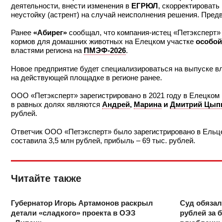
деятельности, внести изменения в
ЕГРЮЛ
, скорректировать
неустойку (астрент) на случай неисполнения решения. Пред
Ранее
«Абирег»
сообщал, что компания-истец «Петэксперт» 
кормов для домашних животных на Елецком участке
особой
властями региона на
ПМЭФ-2026
.
Новое предприятие будет специализироваться на выпуске в
на действующей площадке в регионе ранее.
ООО «Петэксперт» зарегистрировано в 2021 году в Елецком 
в равных долях являются
Андрей
,
Марина
и
Дмитрий Цып
рублей.
Ответчик ООО «Петэксперт» было зарегистрировано в Ельце 
составила 3,5 млн рублей, прибыль – 69 тыс. рублей.
Читайте также
Губернатор Игорь Артамонов раскрыл
Суд обязал
детали «сладкого» проекта в ОЭЗ
рублей за 