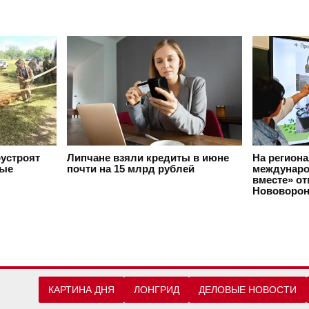
оустроят
Липчане взяли кредиты в июне
На регион
вые
почти на 15 млрд рублей
междунаро
вместе» о
Нововорон
КАРТИНА ДНЯ
ЛОНГРИД
ДЕЛОВЫЕ НОВОСТИ