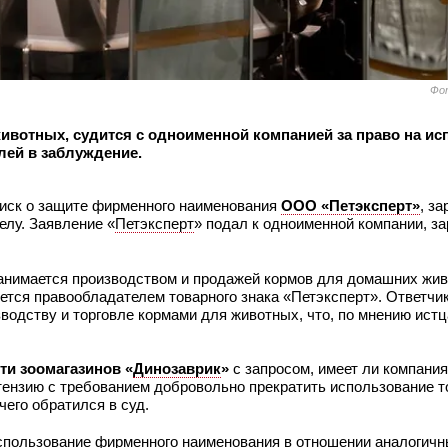
Фо
ивотных, судится с одноименной компанией за право на ис
лей в заблуждение.
иск о защите фирменного наименования
ООО «Петэксперт»
, з
елу. Заявление «
Петэксперт
» подал к одноименной компании, з
 занимается производством и продажей кормов для домашних жи
тся правообладателем товарного знака «Петэксперт». Ответчик
водству и торговле кормами для животных, что, по мнению истц
ти зоомагазинов «
Динозаврик
»
с запросом, имеет ли компания
ретензию с требованием добровольно прекратить использование 
чего обратился в суд.
использование фирменного наименования в отношении аналогич