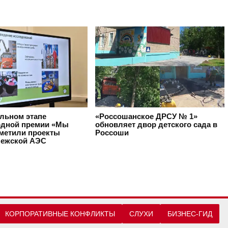
альном этапе
«Россошанское ДРСУ № 1»
дной премии «Мы
обновляет двор детского сада в
тметили проекты
Россоши
ежской АЭС
КОРПОРАТИВНЫЕ КОНФЛИКТЫ
СЛУХИ
БИЗНЕС-ГИД