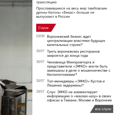
трансляцию
Прославившиеся на весь мир тамбовские
дроны-батоны «Бекас» больше не
выпускают в России
Слухи
03/08
Воронежский бизнес ждет
централизации властями будущих
капитальных строек?
30/07
Треть воронежских ресторанов
закроется до конца года
30/07
Чиновница Минпромторга и
представители «ЭФКО» могли быть
замешаны в деле о мошенничестве с
беспилотниками?
30/07
Топ-менеджеры «ЭФКО» Кустов и
Ляшенко задержаны?
28/07
Слух: ЭФКО не комментирует
информацию о «масках-шоу» в своих
офисах в Тамани, Москве и Воронеже
все слухи