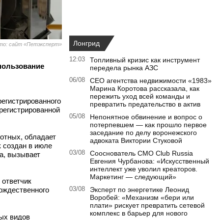
Лонгрид
то: сайт «Петэксперт»
12:03
Топливный кризис как инструмент
пользование
передела рынка АЗС
06/08
CEO агентства недвижимости «1983»
Марина Коротова рассказала, как
пережить уход всей команды и
арегистрированного
превратить предательство в актив
арегистрированной
05/08
Непонятное обвинение и вопрос о
потерпевшем — как прошло первое
заседание по делу воронежского
вотных, обладает
адвоката Виктории Стуковой
 создан в июле
03/08
Сооснователь CMO Club Russia
а, вызывает
Евгения Чурбанова: «Искусственный
интеллект уже уволил креаторов.
Маркетинг — следующий»
 ответчик
тождественного
03/08
Эксперт по энергетике Леонид
Воробей: «Механизм «бери или
плати» рискует превратить сетевой
комплекс в барьер для нового
ных видов