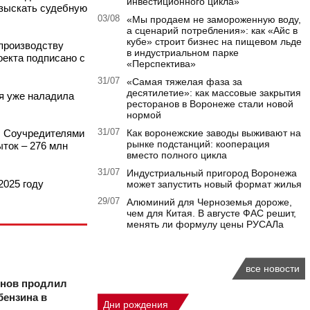
инвестиционного цикла»
взыскать судебную
03/08
«Мы продаем не замороженную воду,
а сценарий потребления»: как «Айс в
кубе» строит бизнес на пищевом льде
 производству
в индустриальном парке
оекта подписано с
«Перспектива»
31/07
«Самая тяжелая фаза за
десятилетие»: как массовые закрытия
я уже наладила
ресторанов в Воронеже стали новой
нормой
й. Соучредителями
31/07
Как воронежские заводы выживают на
рынке подстанций: кооперация
ыток – 276 млн
вместо полного цикла
31/07
Индустриальный пригород Воронежа
2025 году
может запустить новый формат жилья
29/07
Алюминий для Черноземья дороже,
чем для Китая. В августе ФАС решит,
менять ли формулу цены РУСАЛа
все новости
онов продлил
бензина в
Дни рождения