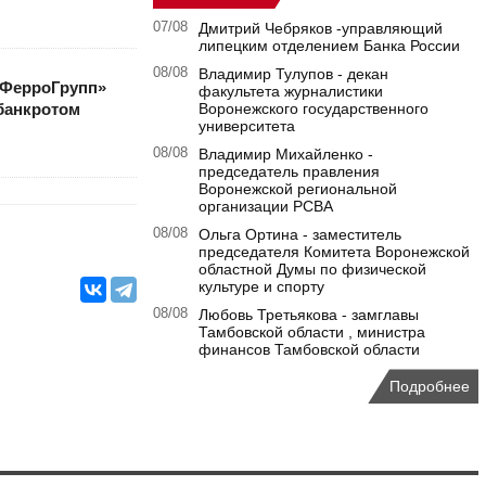
07/08
Дмитрий Чебряков -управляющий
липецким отделением Банка России
08/08
Владимир Тулупов - декан
«ФерроГрупп»
факультета журналистики
 банкротом
Воронежского государственного
университета
08/08
Владимир Михайленко -
председатель правления
Воронежской региональной
организации РСВА
08/08
Ольга Ортина - заместитель
председателя Комитета Воронежской
областной Думы по физической
культуре и спорту
08/08
Любовь Третьякова - замглавы
Тамбовской области , министра
финансов Тамбовской области
Подробнее