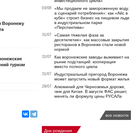
инвестиционного цикла»
03/08
«Мы продаем не замороженную воду,
а сценарий потребления»: как «Айс в
кубе» строит бизнес на пищевом льде
в индустриальном парке
и Воронежу
«Перспектива»
та
31/07
«Самая тяжелая фаза за
десятилетие»: как массовые закрытия
ресторанов в Воронеже стали новой
нормой
31/07
Как воронежские заводы выживают на
ронежские
рынке подстанций: кооперация
нний туризм
вместо полного цикла
31/07
Индустриальный пригород Воронежа
может запустить новый формат жилья
29/07
Алюминий для Черноземья дороже,
чем для Китая. В августе ФАС решит,
менять ли формулу цены РУСАЛа
все новости
Дни рождения