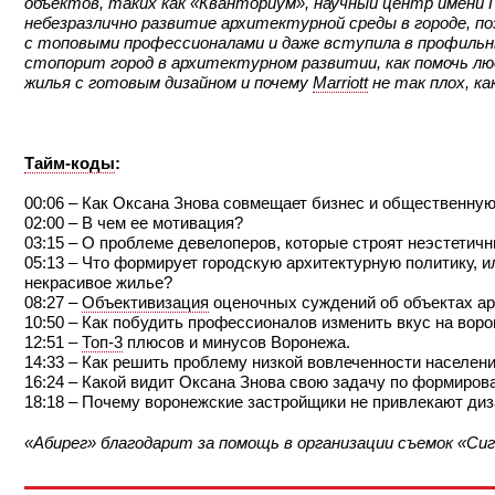
объектов, таких как «Кванториум», научный центр имени Г
небезразлично развитие архитектурной среды в городе, 
с топовыми профессионалами и даже вступила в профильн
стопорит город в архитектурном развитии, как помочь лю
жилья с готовым дизайном и почему
Marriott
не так плох, ка
Тайм-коды
:
00:06 – Как Оксана Знова совмещает бизнес и общественну
02:00 – В чем ее мотивация?
03:15 – О проблеме девелоперов, которые строят неэстетич
05:13 – Что формирует городскую архитектурную политику, и
некрасивое жилье?
08:27 –
Объективизация
оценочных суждений об объектах ар
10:50 – Как побудить профессионалов изменить вкус на вор
12:51 –
Топ-3
плюсов и минусов Воронежа.
14:33 – Как решить проблему низкой вовлеченности населен
16:24 – Какой видит Оксана Знова свою задачу по формиро
18:18 – Почему воронежские застройщики не привлекают ди
«Абирег» благодарит за помощь в организации съемок «Си