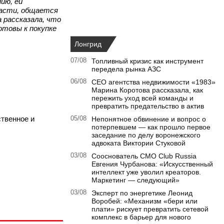
ию, ей
ласти, общается
 рассказала, что
отовы к покупке
Лонгрид
07/08
Топливный кризис как инструмент
передела рынка АЗС
06/08
CEO агентства недвижимости «1983»
Марина Коротова рассказала, как
пережить уход всей команды и
превратить предательство в актив
ственное и
05/08
Непонятное обвинение и вопрос о
потерпевшем — как прошло первое
заседание по делу воронежского
адвоката Виктории Стуковой
03/08
Сооснователь CMO Club Russia
Евгения Чурбанова: «Искусственный
интеллект уже уволил креаторов.
Маркетинг — следующий»
03/08
Эксперт по энергетике Леонид
Воробей: «Механизм «бери или
плати» рискует превратить сетевой
комплекс в барьер для нового