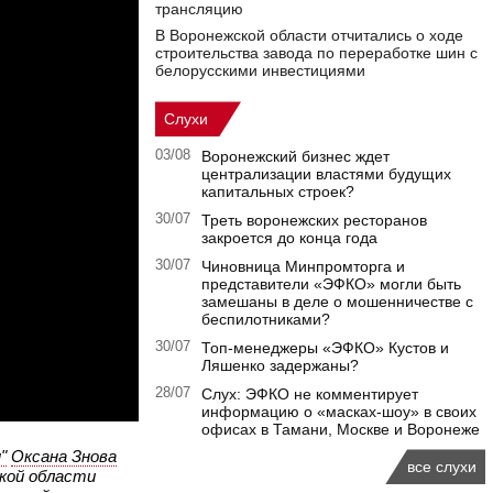
трансляцию
В Воронежской области отчитались о ходе
строительства завода по переработке шин с
белорусскими инвестициями
Слухи
03/08
Воронежский бизнес ждет
централизации властями будущих
капитальных строек?
30/07
Треть воронежских ресторанов
закроется до конца года
30/07
Чиновница Минпромторга и
представители «ЭФКО» могли быть
замешаны в деле о мошенничестве с
беспилотниками?
30/07
Топ-менеджеры «ЭФКО» Кустов и
Ляшенко задержаны?
28/07
Слух: ЭФКО не комментирует
информацию о «масках-шоу» в своих
офисах в Тамани, Москве и Воронеже
"
Оксана Знова
все слухи
ской области