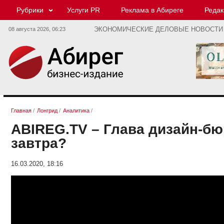
Рубрики
Услуги PR
Реклама в Абиреге
Редак
08 августа 2026,
06:23
ЭКОНОМИЧЕСКИЕ ДЕЛОВЫЕ НОВОСТИ
Главная
/
Лонгрид
/
Аналитика
/
ABIREG.TV – Глава дизайн-бю
завтра?
16.03.2020, 18:16