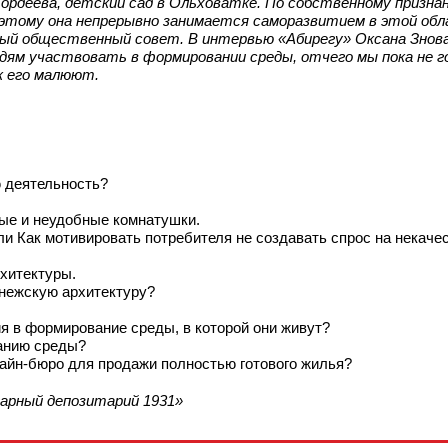
ордеева, детский сад в Ольховатке. По собственному признан
поэтому она непрерывно занимается саморазвитием в этой об
ый общественный совет. В интервью «Абирегу» Оксана Знова
дям участвовать в формировании среды, отчего мы пока не г
к его малюют.
ю деятельность?
ные и неудобные комнатушки.
ли Как мотивировать потребителя не создавать спрос на некаче
хитектуры.
онежскую архитектуру?
ия в формирование среды, в которой они живут?
ванию среды?
зайн-бюро для продажи полностью готового жилья?
гарный депозитарий 1931»