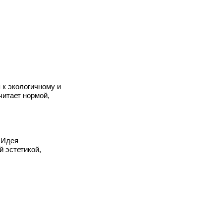
 к экологичному и
читает нормой,
 Идея
й эстетикой,