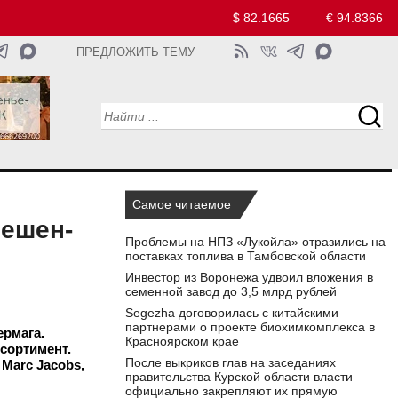
$ 82.1665
€ 94.8366
ПРЕДЛОЖИТЬ ТЕМУ
Самое читаемое
фешен-
Проблемы на НПЗ «Лукойла» отразились на
поставках топлива в Тамбовской области
Инвестор из Воронежа удвоил вложения в
семенной завод до 3,5 млрд рублей
Segezha договорилась с китайскими
партнерами о проекте биохимкомплекса в
ермага.
Красноярском крае
сортимент.
После выкриков глав на заседаниях
Marc Jacobs,
правительства Курской области власти
официально закрепляют их прямую