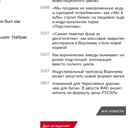
.
инвестиционного цикла»
03/08
«Мы продаем не замороженную воду,
а сценарий потребления»: как «Айс в
кубе» строит бизнес на пищевом льде
он был как
в индустриальном парке
«Перспектива»
31/07
«Самая тяжелая фаза за
льшее. Набрав
десятилетие»: как массовые закрытия
ресторанов в Воронеже стали новой
нормой
31/07
Как воронежские заводы выживают на
рынке подстанций: кооперация
вместо полного цикла
31/07
Индустриальный пригород Воронежа
может запустить новый формат жилья
29/07
Алюминий для Черноземья дороже,
чем для Китая. В августе ФАС решит,
менять ли формулу цены РУСАЛа
все новости
Дни рождения