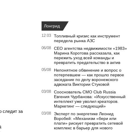
Лонгрид
12:03
Топливный кризис как инструмент
передела рынка АЗС
06/08
CEO агентства недвижимости «1983»
Марина Коротова рассказала, как
пережить уход всей команды и
превратить предательство в актив
05/08
Непонятное обвинение и вопрос о
потерпевшем — как прошло первое
заседание по делу воронежского
адвоката Виктории Стуковой
03/08
Сооснователь CMO Club Russia
Евгения Чурбанова: «Искусственный
интеллект уже уволил креаторов.
Маркетинг — следующий»
о следит за
03/08
Эксперт по энергетике Леонид
Воробей: «Механизм «бери или
плати» рискует превратить сетевой
й
комплекс в барьер для нового