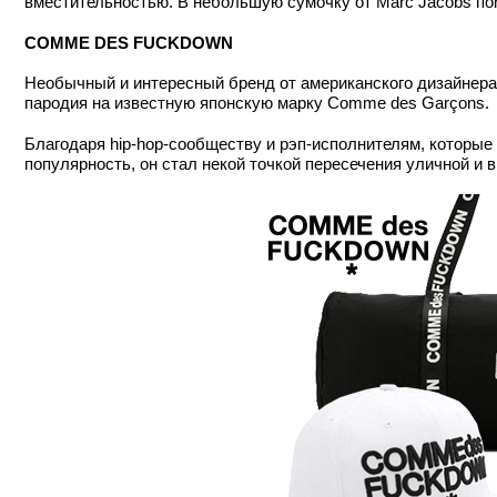
вместительностью. В небольшую сумочку от Marc Jacobs по
COMME DES FUCKDOWN
Необычный и интересный бренд от американского дизайнера
пародия на известную японскую марку Comme des Garçons.
Благодаря hip-hop-сообществу и рэп-исполнителям, которые
популярность, он стал некой точкой пересечения уличной и 