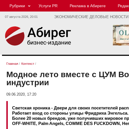
Рубрики
Услуги PR
Реклама в Абиреге
Редак
07 августа 2026,
20:01
ЭКОНОМИЧЕСКИЕ ДЕЛОВЫЕ НОВОСТИ
Главная
/
Контекст
/
Модное лето вместе с ЦУМ В
индустрии
09.06.2020, 17:20
Светская хроника - Двери для своих посетителей рас
Работает вход со стороны улицы Фридриха Энгельса.
Более 20 новых брендов, уже получивших мировое при
OFF-WHITE, Palm Angels, COMME DES FUCKDOWN, Hero