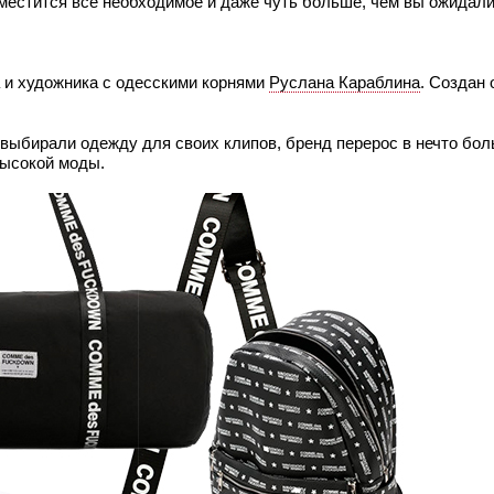
местится всё необходимое и даже чуть больше, чем вы ожидали
 и художника с одесскими корнями
Руслана Караблина
. Создан 
 выбирали одежду для своих клипов, бренд перерос в нечто бо
высокой моды.