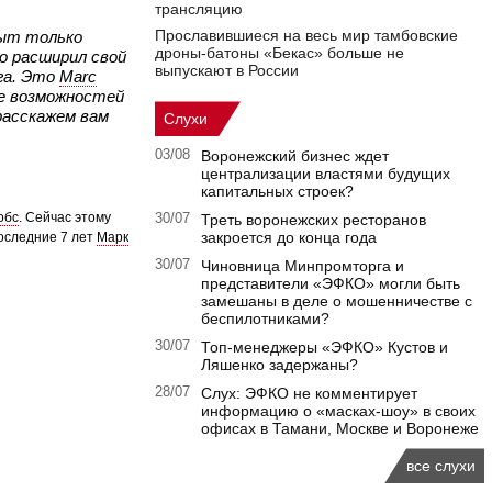
трансляцию
Прославившиеся на весь мир тамбовские
рыт только
дроны-батоны «Бекас» больше не
о расширил свой
выпускают в России
га. Это
Marc
ьше возможностей
расскажем вам
Слухи
03/08
Воронежский бизнес ждет
централизации властями будущих
капитальных строек?
обс
. Сейчас этому
30/07
Треть воронежских ресторанов
закроется до конца года
оследние 7 лет
Марк
30/07
Чиновница Минпромторга и
представители «ЭФКО» могли быть
замешаны в деле о мошенничестве с
беспилотниками?
30/07
Топ-менеджеры «ЭФКО» Кустов и
Ляшенко задержаны?
28/07
Слух: ЭФКО не комментирует
информацию о «масках-шоу» в своих
офисах в Тамани, Москве и Воронеже
все слухи