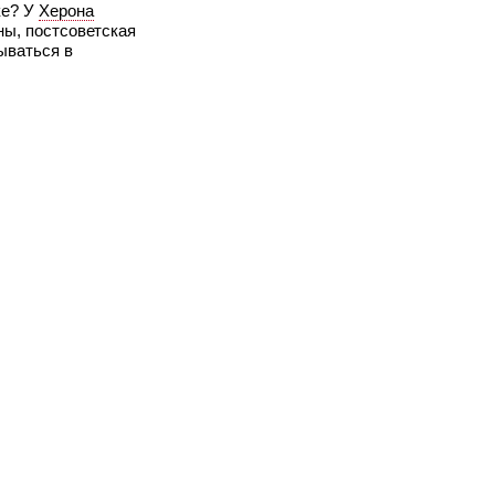
ке? У
Херона
ны, постсоветская
ываться в