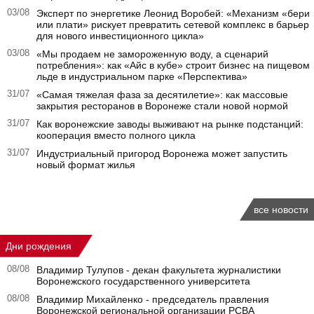
03/08
Эксперт по энергетике Леонид Воробей: «Механизм «бери
или плати» рискует превратить сетевой комплекс в барьер
для нового инвестиционного цикла»
03/08
«Мы продаем не замороженную воду, а сценарий
потребления»: как «Айс в кубе» строит бизнес на пищевом
льде в индустриальном парке «Перспектива»
31/07
«Самая тяжелая фаза за десятилетие»: как массовые
закрытия ресторанов в Воронеже стали новой нормой
31/07
Как воронежские заводы выживают на рынке подстанций:
кооперация вместо полного цикла
31/07
Индустриальный пригород Воронежа может запустить
новый формат жилья
все новости
Дни рождения
08/08
Владимир Тулупов - декан факультета журналистики
Воронежского государственного университета
08/08
Владимир Михайленко - председатель правления
Воронежской региональной организации РСВА