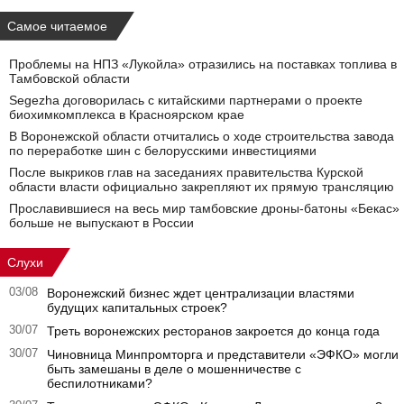
Самое читаемое
Проблемы на НПЗ «Лукойла» отразились на поставках топлива в
Тамбовской области
Segezha договорилась с китайскими партнерами о проекте
биохимкомплекса в Красноярском крае
В Воронежской области отчитались о ходе строительства завода
по переработке шин с белорусскими инвестициями
После выкриков глав на заседаниях правительства Курской
области власти официально закрепляют их прямую трансляцию
Прославившиеся на весь мир тамбовские дроны-батоны «Бекас»
больше не выпускают в России
Слухи
03/08
Воронежский бизнес ждет централизации властями
будущих капитальных строек?
30/07
Треть воронежских ресторанов закроется до конца года
30/07
Чиновница Минпромторга и представители «ЭФКО» могли
быть замешаны в деле о мошенничестве с
беспилотниками?