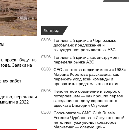
Лонгрид
08/08
Топливный кризис в Черноземье:
мы
дисбаланс предложения и
вынужденная роль частных АЗС
07/08
Топливный кризис как инструмент
ть проект будут из
передела рынка АЗС
года. Заявки на
06/08
CEO агентства недвижимости «1983»
Марина Коротова рассказала, как
пережить уход всей команды и
ения работ
превратить предательство в актив
05/08
Непонятное обвинение и вопрос о
потерпевшем — как прошло первое
одство, передача и
заседание по делу воронежского
мпании в 2022
адвоката Виктории Стуковой
03/08
Сооснователь CMO Club Russia
Евгения Чурбанова: «Искусственный
интеллект уже уволил креаторов.
Маркетинг — следующий»