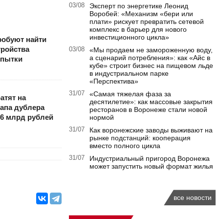
03/08
Эксперт по энергетике Леонид
Воробей: «Механизм «бери или
плати» рискует превратить сетевой
комплекс в барьер для нового
инвестиционного цикла»
робуют найти
тройства
03/08
«Мы продаем не замороженную воду,
а сценарий потребления»: как «Айс в
опытки
кубе» строит бизнес на пищевом льде
в индустриальном парке
«Перспектива»
31/07
«Самая тяжелая фаза за
атят на
десятилетие»: как массовые закрытия
тапа дублера
ресторанов в Воронеже стали новой
,6 млрд рублей
нормой
31/07
Как воронежские заводы выживают на
рынке подстанций: кооперация
вместо полного цикла
31/07
Индустриальный пригород Воронежа
может запустить новый формат жилья
все новости