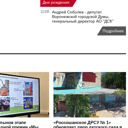
Дни рождения
11/08
Андрей Соболев - депутат
Воронежской городской Думы,
генеральный директор АО "ДСК"
Подробнее
альном этапе
«Россошанское ДРСУ № 1»
дной премии «Мы
обновляет двор детского сада в