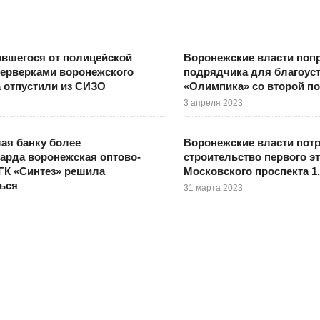
вшегося от полицейской
Воронежские власти поп
йерверками воронежского
подрядчика для благоус
 отпустили из СИЗО
«Олимпика» со второй п
3 апреля 2023
ая банку более
Воронежские власти потр
арда воронежская оптово-
строительство первого э
ГК «Синтез» решила
Московского проспекта 1
ься
31 марта 2023