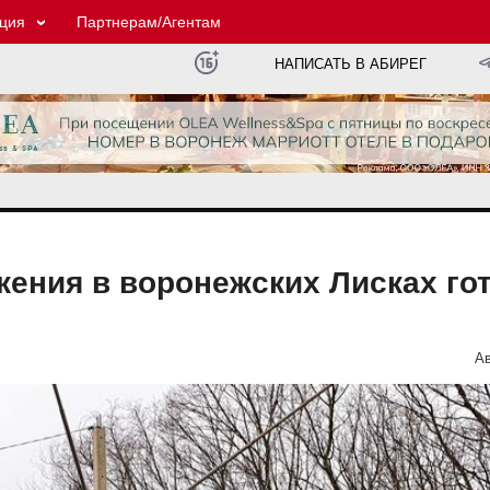
ция
Партнерам/Агентам
НАПИСАТЬ В АБИРЕГ
жения в воронежских Лисках го
Ав