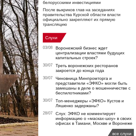
белорусскими инвестициями
После выкриков глав на заседаниях
правительства Курской области власти
официально закрепляют их прямую
трансляцию
Слухи
03/08
Воронежский бизнес ждет
централизации властями будущих
капитальных строек?
30/07
Треть воронежских ресторанов
закроется до конца года
30/07
Чиновница Минпромторга и
представители «ЭФКО» могли быть
замешаны в деле о мошенничестве с
беспилотниками?
30/07
Топ-менеджеры «ЭФКО» Кустов и
Ляшенко задержаны?
28/07
Слух: ЭФКО не комментирует
информацию о «масках-шоу» в своих
офисах в Тамани, Москве и Воронеже
все слухи