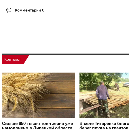
Комментарии 0
Контекст
Свыше 850 тысяч тонн зерна уже
В селе Титаревка благ
намолочено в Липецкой области
берег пруда на гранто