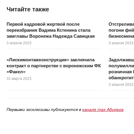
Читайте также
Первой кадровой жертвой после
Отстрелива
переизбрания Вадима Кстенина стала
погони фе
замглавы Воронежа Надежда Савицкая
бизнесмена
3 апреля 2023
3 апреля 2023
«Лискимонтажконструкция» заключила
Задолжавш
контракт о партнерстве с воронежским ФК
полумилли
«Факел»
розничная 
обанкротит
31 марта 2023
3 апреля 2023
Первыми эксклюзивы публикуются в
канале max Абирега