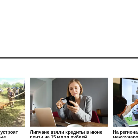
оустроят
Липчане взяли кредиты в июне
На регион
вые
почти на 15 млрд рублей
междунаро