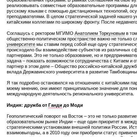
реализовывать совместные образовательные программы для 
русскому языкам с помощью дистанционных технологий, осу
преподавателями. В целом стратегической задачей нашего 
китайскими коллегами по широкому фронту. После недавнего
Соглашусь с ректором МГИМО
Анатолием Торкуновым
в том
общественно-политическом пространстве важно не только с
университете
мы ставим перед собой еще одну стратегическ
происходило бы взаимодействие субъектов из различных сф
партнерами. Это не только образование, но и предпринимате
задача – показать возможности сотрудничества с Китаем и 
партнер в этом деле – Общество российско-китайской дружб
вклада Державинского университета в развитие Тамбовщины
Я так подробно остановился на отношениях с китайскими пар
моему мнению, они имеют принципиальное значение для пон
международную деятельность регионального университета.
Индия: дружба от
Ганди
до Моди
Геополитический поворот на Восток – это не только развити
образовательном рынке Индии – еще один приоритет в между
стратегическими установками внешней политики России. Ис
взаимовыгодны, а в 2010 году они приобрели статус привиле