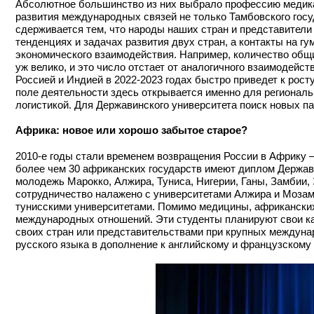
Абсолютное большинство из них выбрало профессию медика. 
развития международных связей не только Тамбовского госуд
сдерживается тем, что народы наших стран и представители 
тенденциях и задачах развития двух стран, а контакты на г
экономического взаимодействия. Например, количество общи
уж велико, и это число отстает от аналогичного взаимодейс
Россией и Индией в 2022-2023 годах быстро приведет к рост
поле деятельности здесь открывается именно для региональ
логистикой. Для Державинского университета поиск новых па
Африка: новое или хорошо забытое старое?
2010-е годы стали временем возвращения России в Африку – 
более чем 30 африканских государств имеют диплом Держав
молодежь Марокко, Алжира, Туниса, Нигерии, Ганы, Замбии,
сотрудничество налажено с университетами Алжира и Мозам
тунисскими университетами. Помимо медицины, африканских
международных отношений. Эти студенты планируют свои к
своих стран или представительствами при крупных междуна
русского языка в дополнение к английскому и французскому