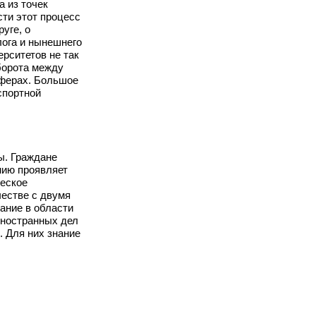
 из точек
сти этот процесс
уге, о
лога и нынешнего
рситетов не так
оборота между
сферах. Большое
спортной
ы. Граждане
нию проявляет
ческое
честве с двумя
ание в области
иностранных дел
 Для них знание