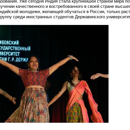
разования. Уже сегодня Индия стала крупнейшей страной мира п
чении качественного и востребованного в своей стране высшег
индийской молодежи, желающей обучаться в России, только раст
руппу среди иностранных студентов Державинского университет