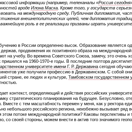
ассовой информации (например, телеканалы «
Россия сегодня
ичностей вроде
Илона Маска
. Кроме того, у государств серьез
твовать на международную среду. Публичная дипломатия, час
остижения внешнеполитических целей, чем дипломатия традиц
 важнейшую роль в ее реализации призваны играть университ
 обучению в России определенно высок. Образование является о
 держав, продвижения их позитивного образа на международной 
ют на учебу. Во времена Советского Союза, замечу, это очень 
к пришелся на 1960-1970-е годы. В последние полтора десятилет
арственном университете имени Г. Р. Державина
сегодня обучают
онтинентов уже получили профессию в Державинском. С собой они
шей стране, ее людях и культуре,
Тамбовском государственном 
тностью.
ает контекст, определяющий и действия российских университе
мку стратегического планирования на будущее. Безусловно, от
. Вместе с тем масштабность перемен у меня, как у ректора ед
ьно небольшого российского региона, неизбежно вызывает ряд 
ем этом потоке международной политики? Каковы перспективы и 
, со своей стороны, можем внести в актив того значимого геоп