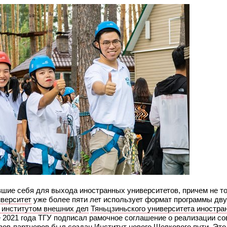
шие себя для выхода иностранных университетов, причем не то
верситет
уже более пяти лет использует формат программы дв
 институтом внешних дел
Тяньцзиньского университета иностра
е 2021 года ТГУ подписал рамочное соглашение о реализации с
узов-партнеров был создан
Институт нового Шелкового пути
. Это