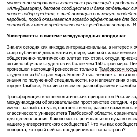
множество неправительственных организаций, средства м
«
Аль-Джазира
»), деловое сообщество и даже отдельных л
возрос набор средств, с чьей помощью они могут воздейс
народной, порой оказывается гораздо эффективнее для д
которой мы имеем представление из учебников истории. И
Университеты в системе международных координат
Знания сегодня как никогда интернациональны, а интерес к
сфер публичной дипломатии и, шире, «мягкой силы» великих
общественно-политических элитах тех стран, откуда приезжа
активно обучали студентов из более чем 150 стран мира. Пи
произошел настоящий ренессанс: только в
Тамбовском госуд
студентов из 67 стран мира. Более 2 тыс. человек с пяти к
знания по полученной специальности, но и впечатления о на
городе Тамбове, России со всем ее разнообразием и самобы
Трансформация внешнеполитических приоритетов России зад
международном образовательном пространстве сегодня, и ра
имеют разный статус и, соответственно, разные возможности
классического университета Тамбовской области, сравнител
для целеполагания. Каково место регионального вуза во вс
нашего университетского сообщества? Что мы как сообщество
поворота, который сейчас предпринимает наша страна?