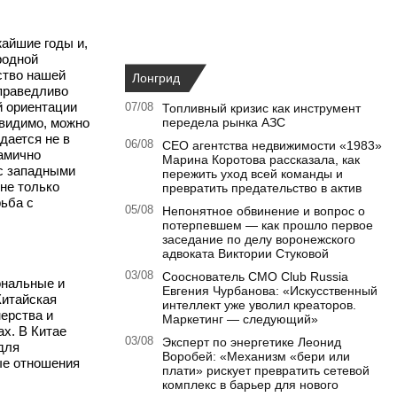
жайшие годы и,
родной
ство нашей
Лонгрид
справедливо
й ориентации
07/08
Топливный кризис как инструмент
 видимо, можно
передела рынка АЗС
дается не в
06/08
CEO агентства недвижимости «1983»
намично
Марина Коротова рассказала, как
с западными
пережить уход всей команды и
не только
превратить предательство в актив
рьба с
05/08
Непонятное обвинение и вопрос о
потерпевшем — как прошло первое
заседание по делу воронежского
адвоката Виктории Стуковой
03/08
Сооснователь CMO Club Russia
ональные и
Евгения Чурбанова: «Искусственный
Китайская
интеллект уже уволил креаторов.
ерства и
Маркетинг — следующий»
х. В Китае
03/08
Эксперт по энергетике Леонид
для
Воробей: «Механизм «бери или
ные отношения
плати» рискует превратить сетевой
комплекс в барьер для нового