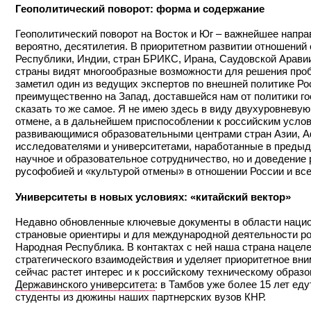
Геополитический поворот: форма и содержание
Геополитический поворот на Восток и Юг – важнейшее напра
вероятно, десятилетия. В приоритетном развитии отношени
Республики, Индии, стран БРИКС, Ирана, Саудовской Арави
страны видят многообразные возможности для решения проб
заметил один из ведущих экспертов по внешней политике Р
преимущественно на Запад, доставшейся нам от политики го
сказать то же самое. Я не имею здесь в виду двухуровневую 
отмене, а в дальнейшем приспособлении к российским услов
развивающимися образовательными центрами стран Азии, Аф
исследователями и университетами, наработанные в предыду
научное и образовательное сотрудничество, но и доведение
русофобией и «культурой отмены» в отношении России и всег
Университеты в новых условиях: «китайский вектор»
Недавно обновленные ключевые документы в области нацио
страновые ориентиры и для международной деятельности рос
Народная Республика. В контактах с ней наша страна наце
стратегического взаимодействия и уделяет приоритетное вн
сейчас растет интерес и к российскому техническому образо
Державинского университета
: в Тамбов уже более 15 лет ед
студенты из дюжины наших партнерских вузов КНР.