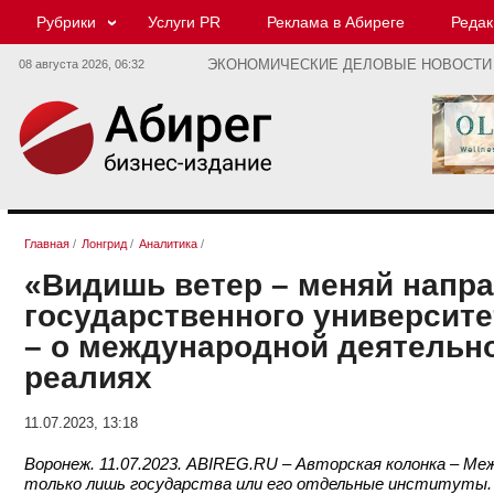
Рубрики
Услуги PR
Реклама в Абиреге
Редак
08 августа 2026,
06:32
ЭКОНОМИЧЕСКИЕ ДЕЛОВЫЕ НОВОСТИ
Главная
/
Лонгрид
/
Аналитика
/
«Видишь ветер – меняй напра
государственного университе
– о международной деятельн
реалиях
11.07.2023, 13:18
Воронеж. 11.07.2023. ABIREG.RU – Авторская колонка – 
только лишь государства или его отдельные институты. 