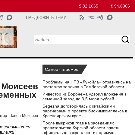
$ 82.1665
€ 94.8366
ПРЕДЛОЖИТЬ ТЕМУ
Самое читаемое
Проблемы на НПЗ «Лукойла» отразились на
л Моисеев
поставках топлива в Тамбовской области
ременных
Инвестор из Воронежа удвоил вложения в
семенной завод до 3,5 млрд рублей
Segezha договорилась с китайскими
партнерами о проекте биохимкомплекса в
Красноярском крае
втор:
Павел Моисеев
После выкриков глав на заседаниях
ым занимаются
правительства Курской области власти
литики
официально закрепляют их прямую