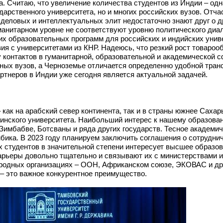
Считаю, что увеличение количества студентов из Индии – одна
арственного университета, но и многих российских вузов. Отча
деловых и интеллектуальных элит недостаточно знают друг о др
уманитарном уровне не соответствуют уровню политического диа
х образовательных программ для российских и индийских униве
твия с университетами из КНР. Надеюсь, что резкий рост товаро
у контактов в гуманитарной, образовательной и академической 
ных вузов, а Черноземье отличается определенно удобной тран
ртнеров в Индии уже сегодня является актуальной задачей.
как на арабский север континента, так и в страны южнее Сахар
инского университета. Наибольший интерес к нашему образова
 Зимбабве, Ботсваны и ряда других государств. Тесное академи
бика. В 2023 году планируем заключить соглашения о сотрудни
 студентов в значительной степени интересует высшее образов
арьеры довольно тщательно и связывают их с министерствами 
родных организациях – ООН, Африканском союзе, ЭКОВАС и др.
 – это важное конкурентное преимущество.