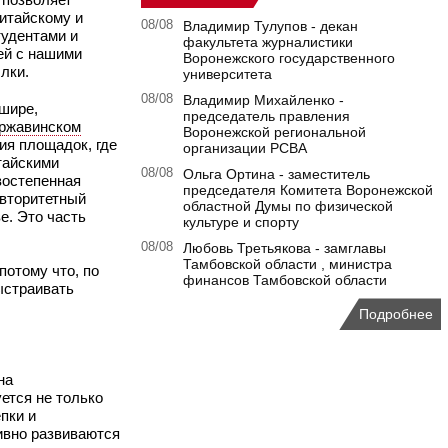
итайскому и
08/08
Владимир Тулупов - декан
тудентами и
факультета журналистики
ей с нашими
Воронежского государственного
лки.
университета
08/08
Владимир Михайленко -
 шире,
председатель правления
ржавинском
Воронежской региональной
ия площадок, где
организации РСВА
тайскими
08/08
Ольга Ортина - заместитель
востепенная
председателя Комитета Воронежской
авторитетный
областной Думы по физической
е. Это часть
культуре и спорту
08/08
Любовь Третьякова - замглавы
Тамбовской области , министра
потому что, по
финансов Тамбовской области
ыстраивать
Подробнее
на
ется не только
пки и
тивно развиваются