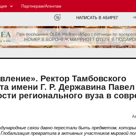
ция
Партнерам/Агентам
НАПИСАТЬ В АБИРЕГ
вление». Ректор Тамбовского
та имени Г. Р. Державина Паве
ости регионального вуза в сов
А
Международные связи давно перестали быть предметом, котор
Глобализация превратила в активных участников мировой по