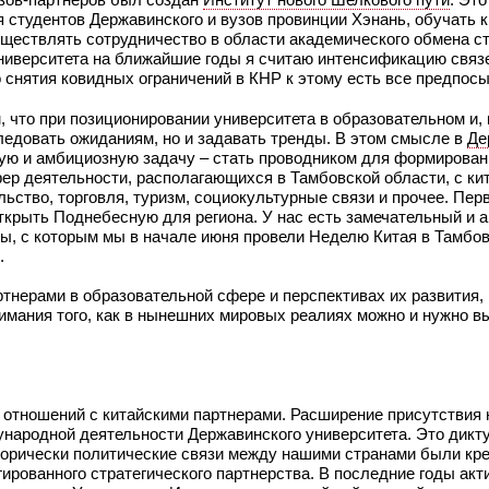
студентов Державинского и вузов провинции Хэнань, обучать к
ществлять сотрудничество в области академического обмена с
университета на ближайшие годы я считаю интенсификацию связ
 снятия ковидных ограничений в КНР к этому есть все предпосы
, что при позиционировании университета в образовательном и,
ледовать ожиданиям, но и задавать тренды. В этом смысле в
Де
ую и амбициозную задачу – стать проводником для формирован
ер деятельности, располагающихся в Тамбовской области, с ки
льство, торговля, туризм, социокультурные связи и прочее. Пер
открыть Поднебесную для региона. У нас есть замечательный и 
ы, с которым мы в начале июня провели Неделю Китая в Тамбов
.
тнерами в образовательной сфере и перспективах их развития, 
имания того, как в нынешних мировых реалиях можно и нужно в
е отношений с китайскими партнерами. Расширение присутствия 
народной деятельности Державинского университета. Это дикту
торически политические связи между нашими странами были кре
гированного стратегического партнерства. В последние годы ак