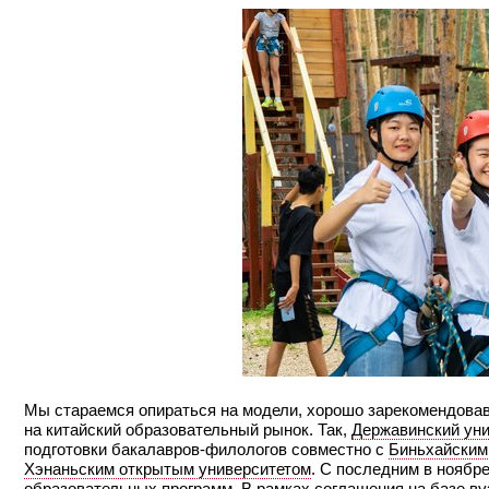
Мы стараемся опираться на модели, хорошо зарекомендовав
на китайский образовательный рынок. Так,
Державинский уни
подготовки бакалавров-филологов совместно с
Биньхайским
Хэнаньским открытым университетом
. С последним в ноябр
образовательных программ. В рамках соглашения на базе в