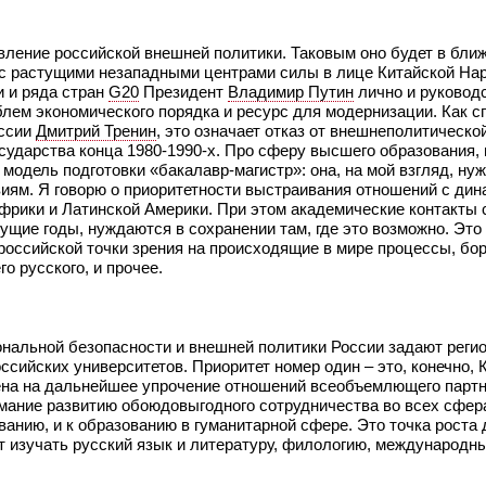
вление российской внешней политики. Таковым оно будет в бли
й с растущими незападными центрами силы в лице Китайской На
и и ряда стран
G20
Президент
Владимир Путин
лично и руковод
лем экономического порядка и ресурс для модернизации. Как 
оссии
Дмитрий Тренин
, это означает отказ от внешнеполитическо
сударства конца 1980-1990-х. Про сферу высшего образования,
модель подготовки «бакалавр-магистр»: она, на мой взгляд, нуж
иям. Я говорю о приоритетности выстраивания отношений с ди
рики и Латинской Америки. При этом академические контакты 
щие годы, нуждаются в сохранении там, где это возможно. Это 
 российской точки зрения на происходящие в мире процессы, бо
о русского, и прочее.
нальной безопасности и внешней политики России задают реги
сийских университетов. Приоритет номер один – это, конечно, 
лена на дальнейшее упрочение отношений всеобъемлющего партн
имание развитию обоюдовыгодного сотрудничества во всех сфера
ванию, и к образованию в гуманитарной сфере. Это точка роста 
ут изучать русский язык и литературу, филологию, международ