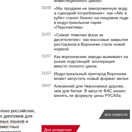
инвестиционного цикла»
03/08
«Мы продаем не замороженную воду,
а сценарий потребления»: как «Айс в
кубе» строит бизнес на пищевом льде
в индустриальном парке
«Перспектива»
31/07
«Самая тяжелая фаза за
десятилетие»: как массовые закрытия
ресторанов в Воронеже стали новой
нормой
31/07
Как воронежские заводы выживают на
рынке подстанций: кооперация
вместо полного цикла
31/07
Индустриальный пригород Воронежа
может запустить новый формат жилья
29/07
Алюминий для Черноземья дороже,
чем для Китая. В августе ФАС решит,
менять ли формулу цены РУСАЛа
лько российских,
все новости
ух дипломов для
нных языков
и
овместных
Дни рождения
 позволяет