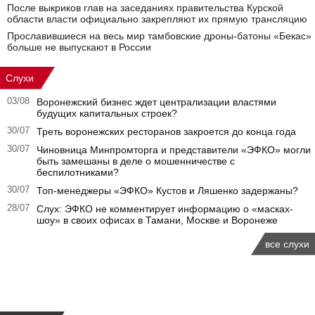
После выкриков глав на заседаниях правительства Курской
области власти официально закрепляют их прямую трансляцию
Прославившиеся на весь мир тамбовские дроны-батоны «Бекас»
больше не выпускают в России
Слухи
03/08
Воронежский бизнес ждет централизации властями
будущих капитальных строек?
30/07
Треть воронежских ресторанов закроется до конца года
30/07
Чиновница Минпромторга и представители «ЭФКО» могли
быть замешаны в деле о мошенничестве с
беспилотниками?
30/07
Топ-менеджеры «ЭФКО» Кустов и Ляшенко задержаны?
28/07
Слух: ЭФКО не комментирует информацию о «масках-
шоу» в своих офисах в Тамани, Москве и Воронеже
все слухи