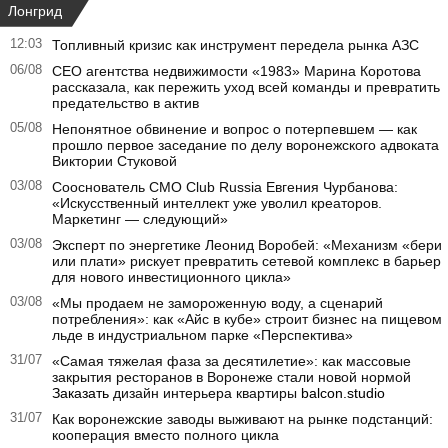
Лонгрид
12:03
Топливный кризис как инструмент передела рынка АЗС
06/08
CEO агентства недвижимости «1983» Марина Коротова
рассказала, как пережить уход всей команды и превратить
предательство в актив
05/08
Непонятное обвинение и вопрос о потерпевшем — как
прошло первое заседание по делу воронежского адвоката
Виктории Стуковой
03/08
Сооснователь CMO Club Russia Евгения Чурбанова:
«Искусственный интеллект уже уволил креаторов.
Маркетинг — следующий»
03/08
Эксперт по энергетике Леонид Воробей: «Механизм «бери
или плати» рискует превратить сетевой комплекс в барьер
для нового инвестиционного цикла»
03/08
«Мы продаем не замороженную воду, а сценарий
потребления»: как «Айс в кубе» строит бизнес на пищевом
льде в индустриальном парке «Перспектива»
31/07
«Самая тяжелая фаза за десятилетие»: как массовые
закрытия ресторанов в Воронеже стали новой нормой
Заказать
дизайн интерьера квартиры
balcon.studio
31/07
Как воронежские заводы выживают на рынке подстанций:
кооперация вместо полного цикла