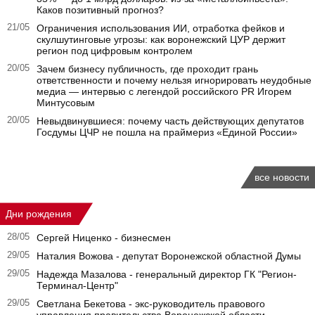
Каков позитивный прогноз?
21/05
Ограничения использования ИИ, отработка фейков и
скулшутинговые угрозы: как воронежский ЦУР держит
регион под цифровым контролем
20/05
Зачем бизнесу публичность, где проходит грань
ответственности и почему нельзя игнорировать неудобные
медиа — интервью с легендой российского PR Игорем
Минтусовым
20/05
Невыдвинувшиеся: почему часть действующих депутатов
Госдумы ЦЧР не пошла на праймериз «Единой России»
все новости
Дни рождения
28/05
Сергей Ниценко - бизнесмен
29/05
Наталия Вожова - депутат Воронежской областной Думы
29/05
Надежда Мазалова - генеральный директор ГК "Регион-
Терминал-Центр"
29/05
Светлана Бекетова - экс-руководитель правового