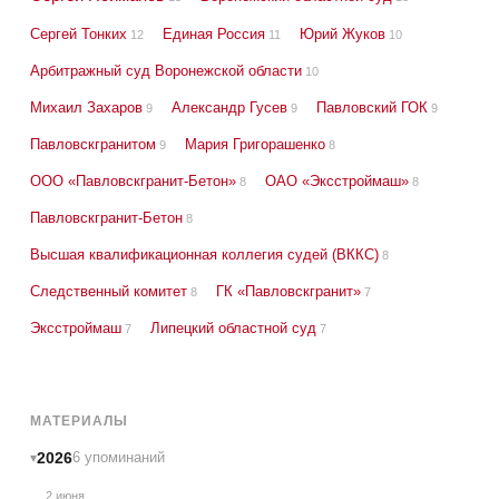
Сергей Тонких
Единая Россия
Юрий Жуков
12
11
10
Арбитражный суд Воронежской области
10
Михаил Захаров
Александр Гусев
Павловский ГОК
9
9
9
Павловскгранитом
Мария Григорашенко
9
8
ООО «Павловскгранит-Бетон»
ОАО «Эксстроймаш»
8
8
Павловскгранит-Бетон
8
Высшая квалификационная коллегия судей (ВККС)
8
Следственный комитет
ГК «Павловскгранит»
8
7
Эксстроймаш
Липецкий областной суд
7
7
МАТЕРИАЛЫ
2026
6 упоминаний
2 июня