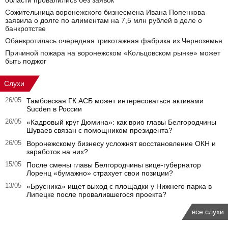
области провалились без заявок
Сожительница воронежского бизнесмена Ивана Попенкова
заявила о долге по алиментам на 7,5 млн рублей в деле о
банкротстве
Обанкротилась очередная трикотажная фабрика из Черноземья
Причиной пожара на воронежском «Кольцовском рынке» может
быть поджог
Слухи
26/05
Тамбовская ГК АСБ может интересоваться активами
Sucden в России
26/05
«Кадровый круг Дюмина»: как врио главы Белгородчины
Шуваев связан с помощником президента?
26/05
Воронежскому бизнесу усложнят восстановление ОКН и
заработок на них?
15/05
После смены главы Белгородчины вице-губернатор
Лоренц «бумажно» страхует свои позиции?
13/05
«Брусника» ищет выход с площадки у Нижнего парка в
Липецке после провалившегося проекта?
все слухи