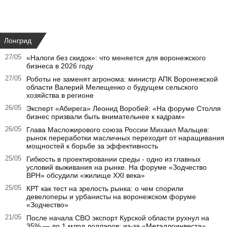
Лонгрид
27/05
«Налоги без скидок»: что меняется для воронежского
бизнеса в 2026 году
27/05
Роботы не заменят агронома: министр АПК Воронежской
области Валерий Мелещенко о будущем сельского
хозяйства в регионе
26/05
Эксперт «Абирега» Леонид Воробей: «На форуме Столля
бизнес призвали быть внимательнее к кадрам»
26/05
Глава Масложирового союза России Михаил Мальцев:
рынок переработки масличных переходит от наращивания
мощностей к борьбе за эффективность
25/05
Гибкость в проектировании среды - одно из главных
условий выживания на рынке. На форуме «Зодчество
ВРН» обсудили «жилище XXI века»
25/05
КРТ как тест на зрелость рынка: о чем спорили
девелоперы и урбанисты на воронежском форуме
«Зодчество»
21/05
После начала СВО экспорт Курской области рухнул на
35% — до 1 млрд долларов: из-за «Металлоинвеста».