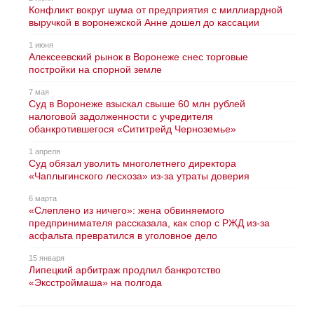
Конфликт вокруг шума от предприятия с миллиардной
выручкой в воронежской Анне дошел до кассации
1 июня
Алексеевский рынок в Воронеже снес торговые
постройки на спорной земле
7 мая
Суд в Воронеже взыскал свыше 60 млн рублей
налоговой задолженности с учредителя
обанкротившегося «Сититрейд Черноземье»
1 апреля
Суд обязал уволить многолетнего директора
«Чаплыгинского лесхоза» из-за утраты доверия
6 марта
«Слеплено из ничего»: жена обвиняемого
предпринимателя рассказала, как спор с РЖД из-за
асфальта превратился в уголовное дело
15 января
Липецкий арбитраж продлил банкротство
«Эксстроймаша» на полгода