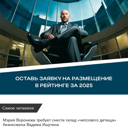
Самое читаемое
Мэрия Воронежа требует снести склад «чипсового детища»
бизнесмена Вадима Ишутина