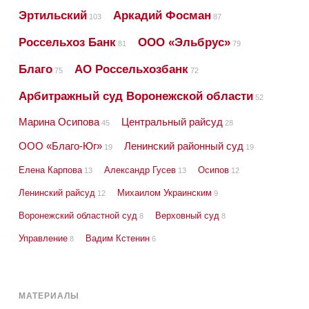
Эртильский
Аркадий Фосман
103
87
Россельхоз Банк
ООО «Эльбрус»
81
79
Благо
АО Россельхозбанк
75
72
Арбитражный суд Воронежской области
52
Марина Осипова
Центральный райсуд
45
28
ООО «Благо-Юг»
Ленинский районный суд
19
19
Елена Карпова
Александр Гусев
Осипов
13
13
12
Ленинский райсуд
Михаилом Украинским
12
9
Воронежский областной суд
Верховный суд
8
8
Управление
Вадим Кстенин
8
6
МАТЕРИАЛЫ