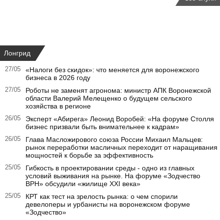
Лонгрид
27/05
«Налоги без скидок»: что меняется для воронежского
бизнеса в 2026 году
27/05
Роботы не заменят агронома: министр АПК Воронежской
области Валерий Мелещенко о будущем сельского
хозяйства в регионе
26/05
Эксперт «Абирега» Леонид Воробей: «На форуме Столля
бизнес призвали быть внимательнее к кадрам»
26/05
Глава Масложирового союза России Михаил Мальцев:
рынок переработки масличных переходит от наращивания
мощностей к борьбе за эффективность
25/05
Гибкость в проектировании среды - одно из главных
условий выживания на рынке. На форуме «Зодчество
ВРН» обсудили «жилище XXI века»
25/05
КРТ как тест на зрелость рынка: о чем спорили
девелоперы и урбанисты на воронежском форуме
«Зодчество»