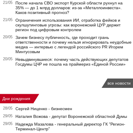
21/05
После начала СВО экспорт Курской области рухнул на
35% — до 1 млрд долларов: из-за «Металлоинвеста».
Каков позитивный прогноз?
21/05
Ограничения использования ИИ, отработка фейков и
скулшутинговые угрозы: как воронежский ЦУР держит
регион под цифровым контролем
20/05
Зачем бизнесу публичность, где проходит грань
ответственности и почему нельзя игнорировать неудобные
медиа — интервью с легендой российского PR Игорем
Минтусовым
20/05
Невыдвинувшиеся: почему часть действующих депутатов
Госдумы ЦЧР не пошла на праймериз «Единой России»
все новости
Дни рождения
28/05
Сергей Ниценко - бизнесмен
29/05
Наталия Вожова - депутат Воронежской областной Думы
29/05
Надежда Мазалова - генеральный директор ГК "Регион-
Терминал-Центр"