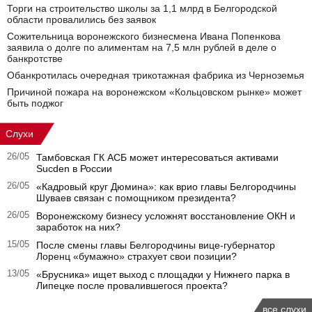
Торги на строительство школы за 1,1 млрд в Белгородской
области провалились без заявок
Сожительница воронежского бизнесмена Ивана Попенкова
заявила о долге по алиментам на 7,5 млн рублей в деле о
банкротстве
Обанкротилась очередная трикотажная фабрика из Черноземья
Причиной пожара на воронежском «Кольцовском рынке» может
быть поджог
Слухи
26/05
Тамбовская ГК АСБ может интересоваться активами
Sucden в России
26/05
«Кадровый круг Дюмина»: как врио главы Белгородчины
Шуваев связан с помощником президента?
26/05
Воронежскому бизнесу усложнят восстановление ОКН и
заработок на них?
15/05
После смены главы Белгородчины вице-губернатор
Лоренц «бумажно» страхует свои позиции?
13/05
«Брусника» ищет выход с площадки у Нижнего парка в
Липецке после провалившегося проекта?
все слухи