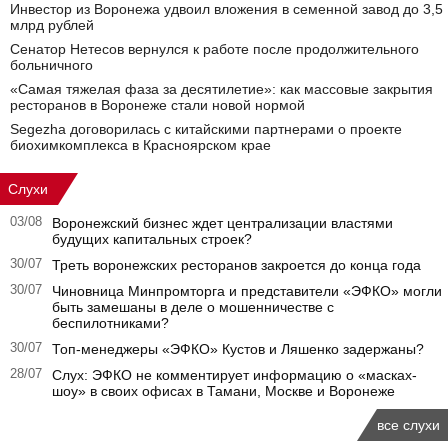
Инвестор из Воронежа удвоил вложения в семенной завод до 3,5
млрд рублей
Сенатор Нетесов вернулся к работе после продолжительного
больничного
«Самая тяжелая фаза за десятилетие»: как массовые закрытия
ресторанов в Воронеже стали новой нормой
Segezha договорилась с китайскими партнерами о проекте
биохимкомплекса в Красноярском крае
Слухи
03/08
Воронежский бизнес ждет централизации властями
будущих капитальных строек?
30/07
Треть воронежских ресторанов закроется до конца года
30/07
Чиновница Минпромторга и представители «ЭФКО» могли
быть замешаны в деле о мошенничестве с
беспилотниками?
30/07
Топ-менеджеры «ЭФКО» Кустов и Ляшенко задержаны?
28/07
Слух: ЭФКО не комментирует информацию о «масках-
шоу» в своих офисах в Тамани, Москве и Воронеже
все слухи