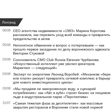
Лонгрид
06/08
CEO агентства недвижимости «1983» Марина Коротова
рассказала, как пережить уход всей команды и превратить
предательство в актив
05/08
Непонятное обвинение и вопрос о потерпевшем — как
прошло первое заседание по делу воронежского адвоката
Виктории Стуковой
03/08
Сооснователь CMO Club Russia Евгения Чурбанова:
«Искусственный интеллект уже уволил креаторов.
Маркетинг — следующий»
03/08
Эксперт по энергетике Леонид Воробей: «Механизм «бери
или плати» рискует превратить сетевой комплекс в барьер
для нового инвестиционного цикла»
03/08
«Мы продаем не замороженную воду, а сценарий
потребления»: как «Айс в кубе» строит бизнес на пищевом
льде в индустриальном парке «Перспектива»
31/07
«Самая тяжелая фаза за десятилетие»: как массовые
закрытия ресторанов в Воронеже стали новой нормой