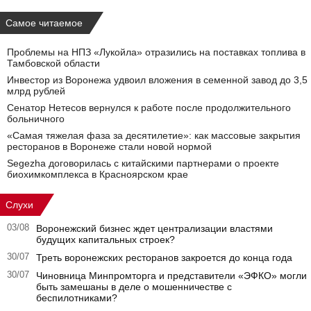
Самое читаемое
Проблемы на НПЗ «Лукойла» отразились на поставках топлива в
Тамбовской области
Инвестор из Воронежа удвоил вложения в семенной завод до 3,5
млрд рублей
Сенатор Нетесов вернулся к работе после продолжительного
больничного
«Самая тяжелая фаза за десятилетие»: как массовые закрытия
ресторанов в Воронеже стали новой нормой
Segezha договорилась с китайскими партнерами о проекте
биохимкомплекса в Красноярском крае
Слухи
03/08
Воронежский бизнес ждет централизации властями
будущих капитальных строек?
30/07
Треть воронежских ресторанов закроется до конца года
30/07
Чиновница Минпромторга и представители «ЭФКО» могли
быть замешаны в деле о мошенничестве с
беспилотниками?