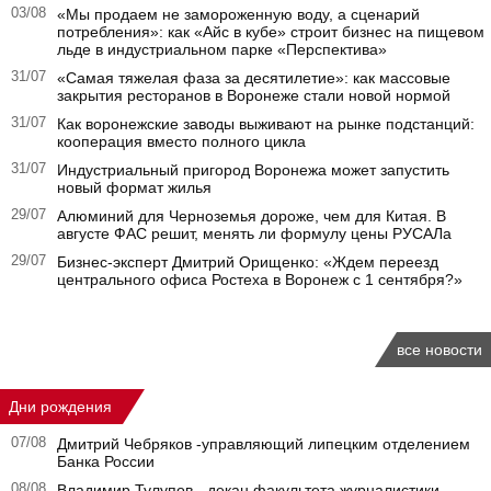
03/08
«Мы продаем не замороженную воду, а сценарий
потребления»: как «Айс в кубе» строит бизнес на пищевом
льде в индустриальном парке «Перспектива»
31/07
«Самая тяжелая фаза за десятилетие»: как массовые
закрытия ресторанов в Воронеже стали новой нормой
31/07
Как воронежские заводы выживают на рынке подстанций:
кооперация вместо полного цикла
31/07
Индустриальный пригород Воронежа может запустить
новый формат жилья
29/07
Алюминий для Черноземья дороже, чем для Китая. В
августе ФАС решит, менять ли формулу цены РУСАЛа
29/07
Бизнес-эксперт Дмитрий Орищенко: «Ждем переезд
центрального офиса Ростеха в Воронеж с 1 сентября?»
все новости
Дни рождения
07/08
Дмитрий Чебряков -управляющий липецким отделением
Банка России
08/08
Владимир Тулупов - декан факультета журналистики