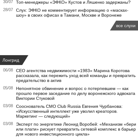
30/07
Топ-менеджеры «ЭФКО» Кустов и Ляшенко задержаны?
28/07
Слух: ЭФКО не комментирует информацию о «масках-
шоу» в своих офисах в Тамани, Москве и Воронеже
все слухи
Лонгрид
06/08
CEO агентства недвижимости «1983» Марина Коротова
рассказала, как пережить уход всей команды и превратить
предательство в актив
05/08
Непонятное обвинение и вопрос о потерпевшем — как
прошло первое заседание по делу воронежского адвоката
Виктории Стуковой
03/08
Сооснователь CMO Club Russia Евгения Чурбанова:
«Искусственный интеллект уже уволил креаторов.
Маркетинг — следующий»
03/08
Эксперт по энергетике Леонид Воробей: «Механизм «бери
или плати» рискует превратить сетевой комплекс в барьер
для нового инвестиционного цикла»