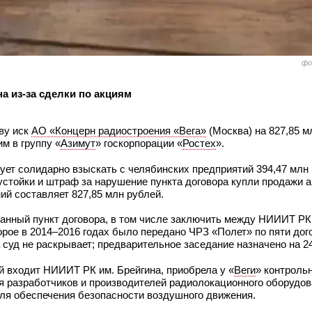
фо
а из‑за сделки по акциям
ву иск
АО «Концерн радиостроения «Вега»
(Москва) на 827,85 м
им в группу «
Азимут
» госкорпорации «
Ростех
».
бует солидарно взыскать с челябинских предприятий 394,47 млн
еустойки и штраф за нарушение пункта договора купли продажи 
ий составляет 827,85 млн рублей.
занный пункт договора, в том числе заключить между НИИИТ РК 
орое в 2014–2016 годах было передано ЧРЗ «Полет» по пяти дог
суд не раскрывает; предварительное заседание назначено на 2
ой входит НИИИТ РК им. Брейгина, приобрела у «
Веги
» контроль
я разработчиков и производителей радиолокационного оборудов
для обеспечения безопасности воздушного движения.