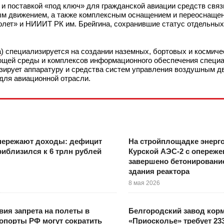
и поставкой «под ключ» для гражданской авиации средств связи
ым движением, а также комплексным оснащением и переоснаще
«Полет» и НИИИТ РК им. Брейгина, сохранившие статус отдельны
а
) специализируется на создании наземных, бортовых и космиче
ющей среды и комплексов информационного обеспечения специа
изирует аппаратуру и средства систем управления воздушным д
 для авиационной отрасли.
пережают доходы: дефицит
На стройплощадке энерг
иблизился к 6 трлн рублей
Курской АЭС-2 с опереже
завершено бетонировани
здания реактора
8 мая 2026
вия запрета на полеты в
Белгородский завод кор
опорты РФ могут сократить
«Приосколье» требует 23