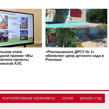
альном этапе
«Россошанское ДРСУ № 1»
дной премии «Мы
обновляет двор детского сада в
тметили проекты
Россоши
ежской АЭС
КОРПОРАТИВНЫЕ КОНФЛИКТЫ
СЛУХИ
БИЗНЕС-ГИД