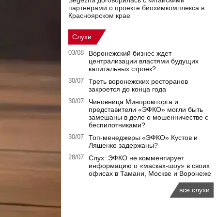
Segezha договорилась с китайскими
партнерами о проекте биохимкомплекса в
Красноярском крае
Слухи
03/08
Воронежский бизнес ждет
централизации властями будущих
капитальных строек?
30/07
Треть воронежских ресторанов
закроется до конца года
30/07
Чиновница Минпромторга и
представители «ЭФКО» могли быть
замешаны в деле о мошенничестве с
беспилотниками?
30/07
Топ-менеджеры «ЭФКО» Кустов и
Ляшенко задержаны?
28/07
Слух: ЭФКО не комментирует
информацию о «масках-шоу» в своих
офисах в Тамани, Москве и Воронеже
все слухи