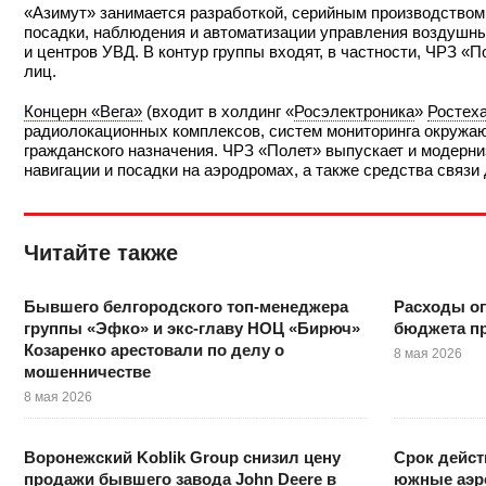
«Азимут» занимается разработкой, серийным производством 
посадки, наблюдения и автоматизации управления воздушн
и центров УВД. В контур группы входят, в частности, ЧРЗ 
лиц.
Концерн «Вега»
(входит в холдинг «
Росэлектроника
»
Ростех
радиолокационных комплексов, систем мониторинга окружа
гражданского назначения. ЧРЗ «Полет» выпускает и модерн
навигации и посадки на аэродромах, а также средства связи
Читайте также
Бывшего белгородского топ-менеджера
Расходы о
группы «Эфко» и экс-главу НОЦ «Бирюч»
бюджета пр
Козаренко арестовали по делу о
8 мая 2026
мошенничестве
8 мая 2026
Воронежский Koblik Group снизил цену
Срок дейст
продажи бывшего завода John Deere в
южные аэр