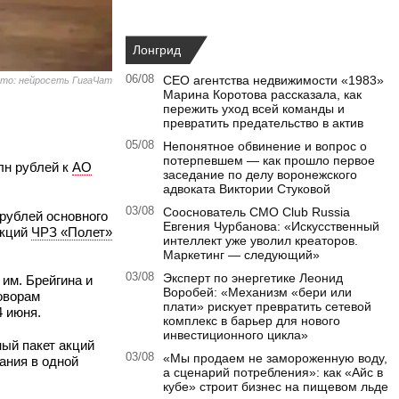
Лонгрид
06/08
CEO агентства недвижимости «1983»
то: нейросеть ГигаЧат
Марина Коротова рассказала, как
пережить уход всей команды и
превратить предательство в актив
05/08
Непонятное обвинение и вопрос о
потерпевшем — как прошло первое
лн рублей к
АО
заседание по делу воронежского
адвоката Виктории Стуковой
03/08
Сооснователь CMO Club Russia
 рублей основного
Евгения Чурбанова: «Искусственный
акций
ЧРЗ «Полет»
интеллект уже уволил креаторов.
Маркетинг — следующий»
03/08
Эксперт по энергетике Леонид
им. Брейгина и
Воробей: «Механизм «бери или
оворам
плати» рискует превратить сетевой
4 июня.
комплекс в барьер для нового
инвестиционного цикла»
ный пакет акций
03/08
«Мы продаем не замороженную воду,
ания в одной
а сценарий потребления»: как «Айс в
кубе» строит бизнес на пищевом льде