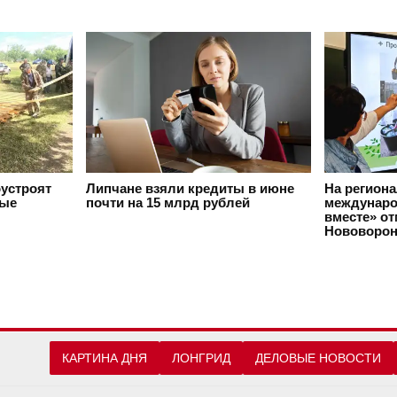
оустроят
Липчане взяли кредиты в июне
На регион
вые
почти на 15 млрд рублей
междунаро
вместе» о
Нововорон
КАРТИНА ДНЯ
ЛОНГРИД
ДЕЛОВЫЕ НОВОСТИ