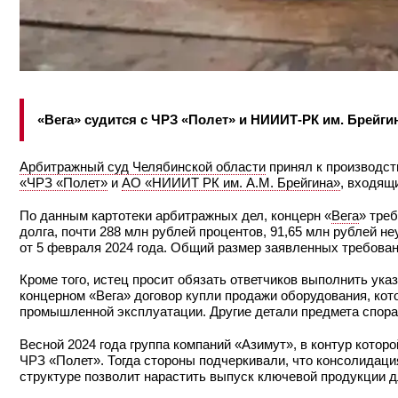
«Вега» судится с ЧРЗ «Полет» и НИИИТ‑РК им. Брейгин
Арбитражный суд Челябинской области
принял к производст
«ЧРЗ «Полет»
и
АО «НИИИТ РК им. А.М. Брейгина»
, входящ
По данным картотеки арбитражных дел, концерн «
Вега
» тре
долга, почти 288 млн рублей процентов, 91,65 млн рублей н
от 5 февраля 2024 года. Общий размер заявленных требован
Кроме того, истец просит обязать ответчиков выполнить ука
концерном «Вега» договор купли продажи оборудования, кот
промышленной эксплуатации. Другие детали предмета спора 
Весной 2024 года группа компаний «Азимут», в контур котор
ЧРЗ «Полет». Тогда стороны подчеркивали, что консолидаци
структуре позволит нарастить выпуск ключевой продукции 