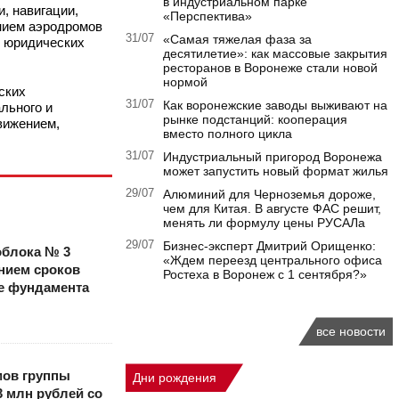
в индустриальном парке
, навигации,
«Перспектива»
нием аэродромов
31/07
«Самая тяжелая фаза за
х юридических
десятилетие»: как массовые закрытия
ресторанов в Воронеже стали новой
нормой
ских
31/07
Как воронежские заводы выживают на
льного и
рынке подстанций: кооперация
вижением,
вместо полного цикла
31/07
Индустриальный пригород Воронежа
может запустить новый формат жилья
29/07
Алюминий для Черноземья дороже,
чем для Китая. В августе ФАС решит,
менять ли формулу цены РУСАЛа
29/07
Бизнес-эксперт Дмитрий Орищенко:
облока № 3
«Ждем переезд центрального офиса
нием сроков
Ростеха в Воронеж с 1 сентября?»
е фундамента
все новости
мов группы
Дни рождения
3 млн рублей со