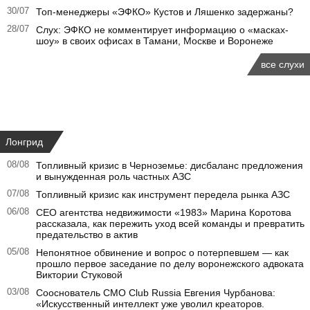
30/07
Топ-менеджеры «ЭФКО» Кустов и Ляшенко задержаны?
28/07
Слух: ЭФКО не комментирует информацию о «масках-
шоу» в своих офисах в Тамани, Москве и Воронеже
все слухи
Лонгрид
08/08
Топливный кризис в Черноземье: дисбаланс предложения
и вынужденная роль частных АЗС
07/08
Топливный кризис как инструмент передела рынка АЗС
06/08
CEO агентства недвижимости «1983» Марина Коротова
рассказала, как пережить уход всей команды и превратить
предательство в актив
05/08
Непонятное обвинение и вопрос о потерпевшем — как
прошло первое заседание по делу воронежского адвоката
Виктории Стуковой
03/08
Сооснователь CMO Club Russia Евгения Чурбанова:
«Искусственный интеллект уже уволил креаторов.