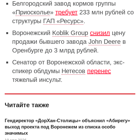
Белгородский завод кормов группы
«
Приосколье
»
требует
233 млн рублей со
структуры
ГАП «Ресурс»
.
Воронежский
Koblik Group
снизил
цену
продажи бывшего завода
John Deere
в
Оренбурге до 3 млрд рублей.
Сенатор от Воронежской области, экс-
спикер облдумы
Нетесов
перенес
тяжелый инсульт.
Читайте также
Гендиректор «ДорХан-Столицы» объяснил «Абирегу»
выход проекта под Воронежем из списка особо
значимых