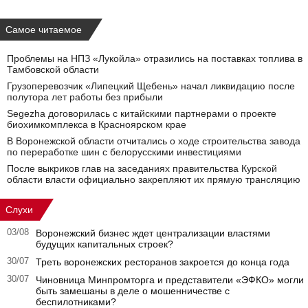
Самое читаемое
Проблемы на НПЗ «Лукойла» отразились на поставках топлива в
Тамбовской области
Грузоперевозчик «Липецкий Щебень» начал ликвидацию после
полутора лет работы без прибыли
Segezha договорилась с китайскими партнерами о проекте
биохимкомплекса в Красноярском крае
В Воронежской области отчитались о ходе строительства завода
по переработке шин с белорусскими инвестициями
После выкриков глав на заседаниях правительства Курской
области власти официально закрепляют их прямую трансляцию
Слухи
03/08
Воронежский бизнес ждет централизации властями
будущих капитальных строек?
30/07
Треть воронежских ресторанов закроется до конца года
30/07
Чиновница Минпромторга и представители «ЭФКО» могли
быть замешаны в деле о мошенничестве с
беспилотниками?