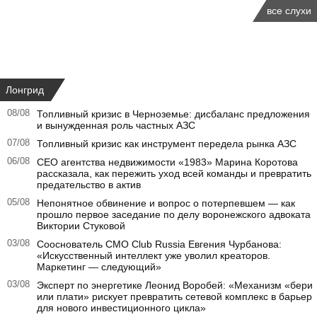
все слухи
Лонгрид
08/08
Топливный кризис в Черноземье: дисбаланс предложения
и вынужденная роль частных АЗС
07/08
Топливный кризис как инструмент передела рынка АЗС
06/08
CEO агентства недвижимости «1983» Марина Коротова
рассказала, как пережить уход всей команды и превратить
предательство в актив
05/08
Непонятное обвинение и вопрос о потерпевшем — как
прошло первое заседание по делу воронежского адвоката
Виктории Стуковой
03/08
Сооснователь CMO Club Russia Евгения Чурбанова:
«Искусственный интеллект уже уволил креаторов.
Маркетинг — следующий»
03/08
Эксперт по энергетике Леонид Воробей: «Механизм «бери
или плати» рискует превратить сетевой комплекс в барьер
для нового инвестиционного цикла»