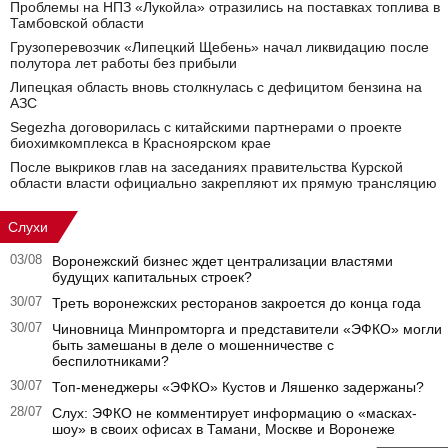
Проблемы на НПЗ «Лукойла» отразились на поставках топлива в
Тамбовской области
Грузоперевозчик «Липецкий Щебень» начал ликвидацию после
полутора лет работы без прибыли
Липецкая область вновь столкнулась с дефицитом бензина на
АЗС
Segezha договорилась с китайскими партнерами о проекте
биохимкомплекса в Красноярском крае
После выкриков глав на заседаниях правительства Курской
области власти официально закрепляют их прямую трансляцию
Слухи
03/08
Воронежский бизнес ждет централизации властями
будущих капитальных строек?
30/07
Треть воронежских ресторанов закроется до конца года
30/07
Чиновница Минпромторга и представители «ЭФКО» могли
быть замешаны в деле о мошенничестве с
беспилотниками?
30/07
Топ-менеджеры «ЭФКО» Кустов и Ляшенко задержаны?
28/07
Слух: ЭФКО не комментирует информацию о «масках-
шоу» в своих офисах в Тамани, Москве и Воронеже