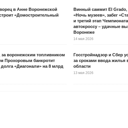
ворец в Анне Воронежской
Винный саммит El Grado,
остроит «Домостроительный
«Ночь музеев», забег «Ст
и третий этап Чемпионата
автокроссу – удачные в
Воронеже
14 мая 2026
 за воронежским топливником
Госстройнадзор и Сбер у
м Прохоровым банкротит
за сроками ввода жилья 
 долга «Диагонали» на 8 млрд
области
13 мая 2026